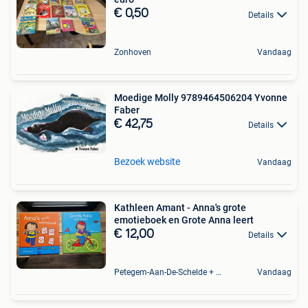
€ 0,50
Details
Zonhoven
Vandaag
Moedige Molly 9789464506204 Yvonne
Faber
€ 42,75
Details
Bezoek website
Vandaag
Kathleen Amant - Anna's grote
emotieboek en Grote Anna leert
€ 12,00
Details
Petegem-Aan-De-Schelde + Deel Van Oudenaarde
Vandaag