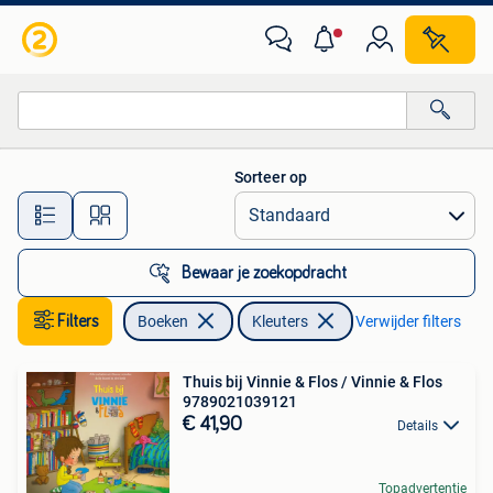
Kinderboeken | Kleuters
Sorteer op
Alle afstanden…
Bewaar je zoekopdracht
Filters
Boeken
Kleuters
Verwijder filters
Thuis bij Vinnie & Flos / Vinnie & Flos
9789021039121
€ 41,90
Details
Topadvertentie