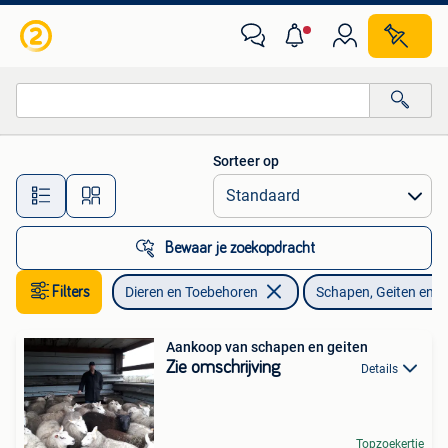
Schapen, Geiten en Varkens
Sorteer op
Alle afstanden…
Bewaar je zoekopdracht
Filters
Dieren en Toebehoren
Schapen, Geiten en 
Aankoop van schapen en geiten
Zie omschrijving
Details
Topzoekertje