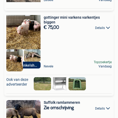
Leisele
Vandaag
gottinger mini varkens varkentjes
biggen
€ 75,00
Details
Topzoekertje
Dierenwinkelshop
Nevele
Vandaag
Ook van deze
adverteerder
Suffolk ramlammeren
Zie omschrijving
Details