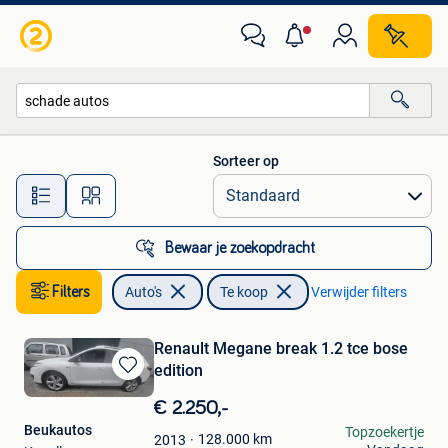
Auto's
Sorteer op
Alle afstanden…
Bewaar je zoekopdracht
Filters
Auto's
Te koop
Verwijder filters
Renault Megane break 1.2 tce bose
edition
Bewaren
in
€ 2.250,-
Mijn
Beukautos
Topzoekertje
Favorieten
128.000
km
2013