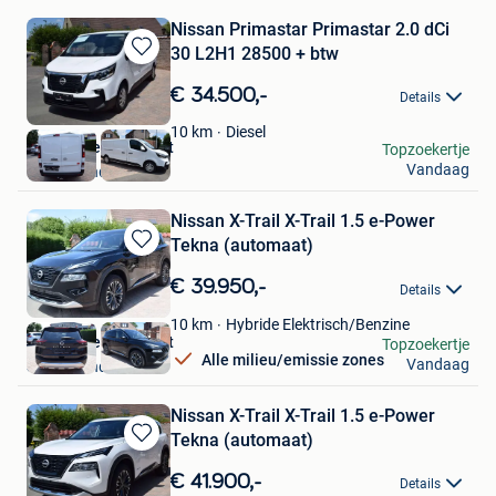
Nissan Primastar Primastar 2.0 dCi
30 L2H1 28500 + btw
Bewaren
in
€ 34.500,-
Details
Mijn
Favorieten
Diesel
10
km
Garage Ceurstemont
Topzoekertje
Vandaag
Sint-Amands
Nissan X-Trail X-Trail 1.5 e-Power
Tekna (automaat)
Bewaren
in
€ 39.950,-
Details
Mijn
Favorieten
Hybride Elektrisch/Benzine
10
km
Garage Ceurstemont
Topzoekertje
Alle milieu/emissie zones
Vandaag
Sint-Amands
Nissan X-Trail X-Trail 1.5 e-Power
Tekna (automaat)
Bewaren
in
€ 41.900,-
Details
Mijn