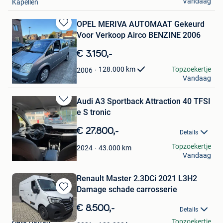
Vandaag
Kapellen
OPEL MERIVA AUTOMAAT Gekeurd
Bewaren
Voor Verkoop Airco BENZINE 2006
in
Mijn
€ 3.150,-
Favorieten
Robik
Topzoekertje
128.000
km
2006
Vandaag
Kortrijk
Audi A3 Sportback Attraction 40 TFSI
Bewaren
e S tronic
in
Mijn
€ 27.800,-
Details
Favorieten
Mo
Topzoekertje
43.000
km
2024
Vandaag
Schilde
Renault Master 2.3DCi 2021 L3H2
Damage schade carrosserie
Bewaren
in
€ 8.500,-
Details
Mijn
Auto Heffen
Topzoekertje
Favorieten