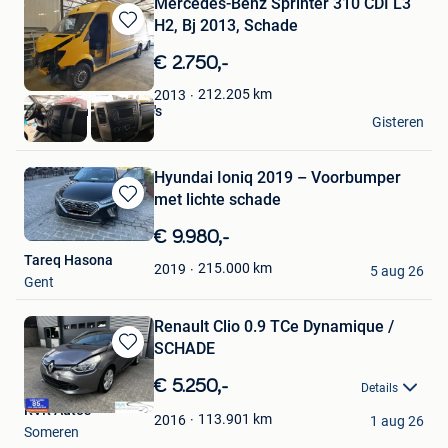
Mercedes-Benz Sprinter 310 CDI L3
H2, Bj 2013, Schade
Bewaren
in
€ 2.750,-
Mijn
Favorieten
212.205
km
2013
J. van den Berg Auto's
Gisteren
GELDROP
Hyundai Ioniq 2019 – Voorbumper
met lichte schade
Bewaren
in
€ 9.980,-
Mijn
Tareq Hasona
Favorieten
215.000
km
2019
5 aug 26
Gent
Renault Clio 0.9 TCe Dynamique /
SCHADE
Bewaren
in
€ 5.250,-
Details
Mijn
RVR Auto's
Favorieten
113.901
km
2016
1 aug 26
Someren