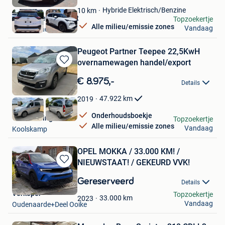
Favorieten
Hybride Elektrisch/Benzine
10
km
Garage Ceurstemont
Topzoekertje
Alle milieu/emissie zones
Vandaag
Sint-Amands
Peugeot Partner Teepee 22,5KwH
overnamewagen handel/export
Bewaren
in
€ 8.975,-
Details
Mijn
Favorieten
47.922
km
2019
Onderhoudsboekje
VDE-Trading
Topzoekertje
Alle milieu/emissie zones
Vandaag
Koolskamp
OPEL MOKKA / 33.000 KM! /
NIEUWSTAAT! / GEKEURD VVK!
Bewaren
in
Gereserveerd
Details
Mijn
Verkoper
Topzoekertje
Favorieten
33.000
km
2023
Vandaag
Oudenaarde+Deel Ooike