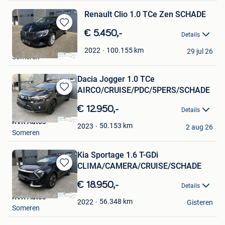
Renault Clio 1.0 TCe Zen SCHADE
Bewaren
€ 5.450,-
Details
in
RVR Auto's
Mijn
100.155
km
2022
29 jul 26
Someren
Favorieten
Dacia Jogger 1.0 TCe
AIRCO/CRUISE/PDC/5PERS/SCHADE
Bewaren
in
€ 12.950,-
Details
Mijn
RVR Auto's
Favorieten
50.153
km
2023
2 aug 26
Someren
Kia Sportage 1.6 T-GDi
CLIMA/CAMERA/CRUISE/SCHADE
Bewaren
in
€ 18.950,-
Details
Mijn
RVR Auto's
Favorieten
56.348
km
2022
Gisteren
Someren