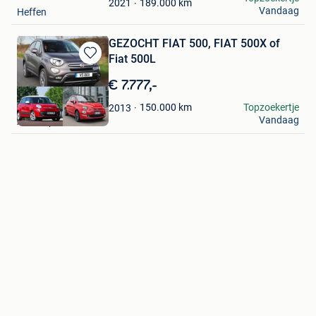
189.000
km
2021
Vandaag
Heffen
GEZOCHT FIAT 500, FIAT 500X of
Fiat 500L
Bewaren
in
€ 7.777,-
Mijn
Favorieten
Marleen
150.000
km
Topzoekertje
2013
Vandaag
Antwerpen