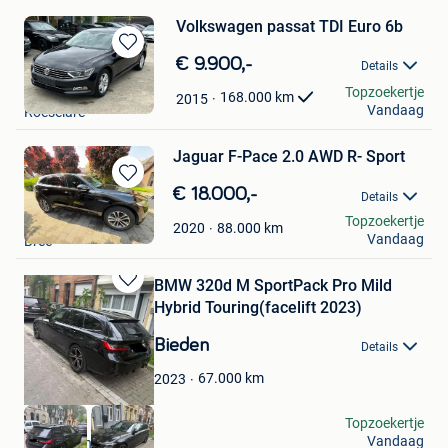
Volkswagen passat TDI Euro 6b
Bewaren
€ 9.900,-
Details
in
Nabil Cars
Topzoekertje
Mijn
168.000
km
2015
Vandaag
Roeselare
Favorieten
Jaguar F-Pace 2.0 AWD R- Sport
Bewaren
€ 18.000,-
Details
in
matthy
Topzoekertje
Mijn
88.000
km
2020
Vandaag
Bree
Favorieten
BMW 320d M SportPack Pro Mild
Bewaren
Hybrid Touring(facelift 2023)
in
Mijn
Bieden
Details
Favorieten
67.000
km
2023
Mo
Topzoekertje
Vandaag
Antwerpen