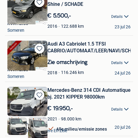
Shine / SCHADE
Bewaren
in
€ 5.500,-
Details
Mijn
RVR Auto's
Favorieten
122.688
km
2016
23 jul 26
Someren
Audi A3 Cabriolet 1.5 TFSI
CABRIO/AUTOMAAT/LEER/NAVI/SCHAD
Bewaren
in
Zie omschrijving
Details
Mijn
RVR Auto's
Favorieten
116.246
km
2018
24 jul 26
Someren
Mercedes-Benz 314 CDI Automatique
bj. 2021 KIPPER 98000km
Bewaren
in
€ 19.950,-
Details
Mijn
Favorieten
98.000
km
2021
Auto Denys
20 jul 26
Alle milieu/emissie zones
Lokeren+Deel Overmere En Zele