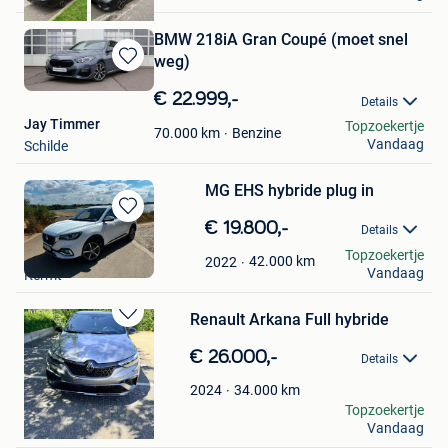
BMW 218iA Gran Coupé (moet snel
weg)
Bewaren
in
€ 22.999,-
Details
Mijn
Jay Timmer
Topzoekertje
Favorieten
Benzine
70.000
km
Vandaag
Schilde
MG EHS hybride plug in
Bewaren
€ 19.800,-
Details
in
Els Brans
Topzoekertje
Mijn
42.000
km
2022
Vandaag
Kermt
Favorieten
Renault Arkana Full hybride
Bewaren
in
€ 26.000,-
Details
Mijn
Favorieten
34.000
km
2024
mylo
Topzoekertje
Vandaag
Middelkerke