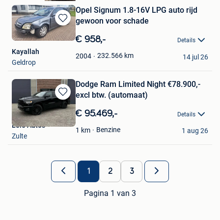
Opel Signum 1.8-16V LPG auto rijd
gewoon voor schade
Bewaren
in
€ 958,-
Details
Mijn
Kayallah
Favorieten
232.566
km
2004
14 jul 26
Geldrop
Dodge Ram Limited Night €78.900,-
excl btw. (automaat)
Bewaren
in
€ 95.469,-
Details
Mijn
Leie Auto's
Favorieten
Benzine
1
km
1 aug 26
Zulte
1
2
3
Pagina 1 van 3