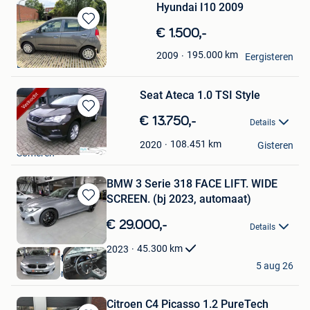
Hyundai I10 2009
Bewaren
€ 1.500,-
in
ZT
195.000
km
2009
Mijn
Eergisteren
Ekeren
Favorieten
Seat Ateca 1.0 TSI Style
Bewaren
€ 13.750,-
Details
in
RVR Auto's
Mijn
108.451
km
2020
Gisteren
Someren
Favorieten
BMW 3 Serie 318 FACE LIFT. WIDE
SCREEN. (bj 2023, automaat)
Bewaren
in
€ 29.000,-
Details
Mijn
Favorieten
45.300
km
2023
Status Motors
5 aug 26
Dendermonde
Citroen C4 Picasso 1.2 PureTech