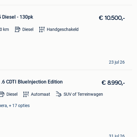
 Diesel - 130pk
€ 10.500,-
0
km
Diesel
Handgeschakeld
23 jul 26
6 CDTI BlueInjection Edition
€ 8.990,-
Diesel
Automaat
SUV of Terreinwagen
era, + 17 opties
31 jul 26