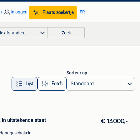
n
Inloggen
FR
Plaats zoekertje
lle afstanden…
Zoek
Sorteer op
Lijst
Foto’s
 in uitstekende staat
€ 13.000,-
Handgeschakeld