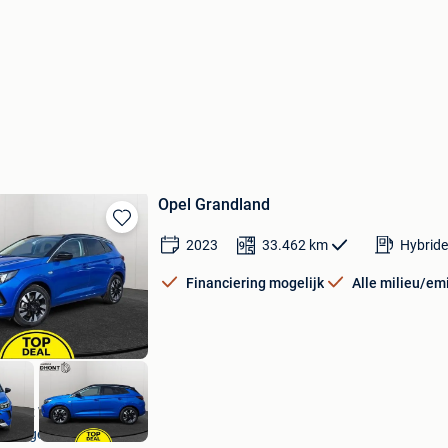
Opel Grandland
Bewaren
2023
33.462
km
Hybride
in
Mijn
Financiering mogelijk
Alle milieu/em
Favorieten
Dhont Waregem
Waregem