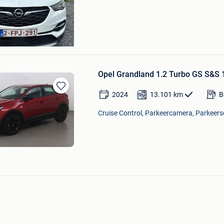
-Miskom
Opel Grandland 1.2 Turbo GS S&S 
2024
13.101
km
B
Bewaren
in
Cruise Control, Parkeercamera, Parkeerse
Mijn
Favorieten