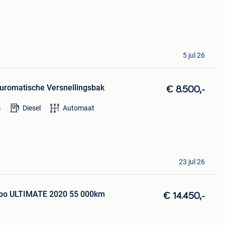
5 jul 26
Auromatische Versnellingsbak
€ 8.500,-
m
Diesel
Automaat
23 jul 26
urbo ULTIMATE 2020 55 000km
€ 14.450,-