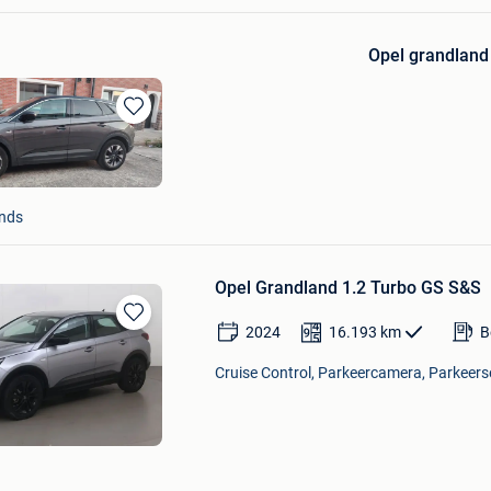
Opel grandland 
Bewaren
in
Mijn
Favorieten
nds
Opel Grandland 1.2 Turbo GS S&S
2024
16.193
km
B
Bewaren
in
Cruise Control, Parkeercamera, Parkeerse
Mijn
Favorieten