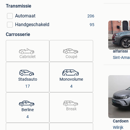
Transmissie
Automaat
206
Handgeschakeld
95
Carrosserie
alfarissi
Cabriolet
Coupé
Sint-Ama
Stadsauto
Monovolume
17
4
Break
Berline
4
Cardoen
Wilrijk