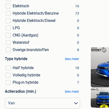
Elektrisch
16
Hybride Elektrisch/Benzine
73
Hybride Elektrisch/Diesel
0
LPG
0
CNG (Aardgas)
0
Waterstof
0
Overige brandstoffen
8
Type hybride
lees meer
Half hybride
18
Volledig hybride
0
Plug-in hybride
7
Actieradius (min.)
lees meer