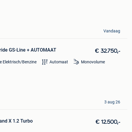
Vandaag
bride GS-Line + AUTOMAAT
€ 32.750,-
e Elektrisch/Benzine
Automaat
Monovolume
3 aug 26
and X 1.2 Turbo
€ 12.500,-