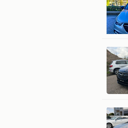
hasan
Brussel
Autohand
Oostakke