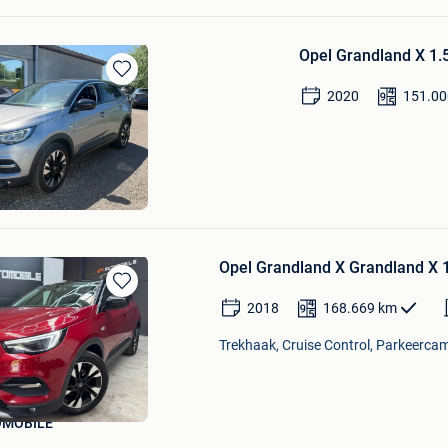
Opel Grandland X 1.5
Bewaren
2020
151.00
in
Mijn
Favorieten
el Olivier
r
Opel Grandland X Grandland X 1.
Bewaren
2018
168.669
km
in
Mijn
Trekhaak, Cruise Control, Parkeercam
Favorieten
OMOBILE