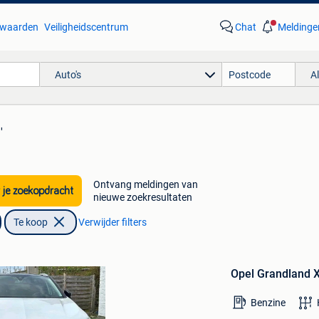
waarden
Veiligheidscentrum
Chat
Meldinge
Auto's
A
'
Ontvang meldingen van
 je zoekopdracht
nieuwe zoekresultaten
Te koop
Verwijder filters
Bewaren
in
Opel Grandland X
Mijn
Favorieten
Benzine