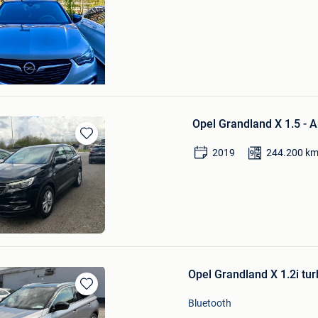
Opel Grandland X 1.5 - 
Bewaren
2019
244.200
k
in
Mijn
Favorieten
el Olivier
r
Opel Grandland X 1.2i t
Bewaren
Bluetooth
in