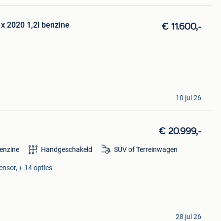
x 2020 1,2l benzine
€ 11.600,-
10 jul 26
€ 20.999,-
enzine
Handgeschakeld
SUV of Terreinwagen
nsor, + 14 opties
28 jul 26