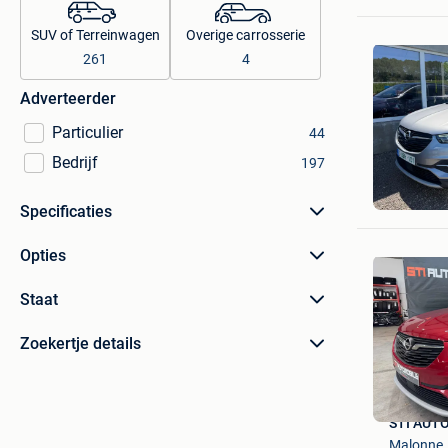
SUV of Terreinwagen
Overige carrosserie
261
4
Adverteerder
Particulier
44
Bedrijf
197
Autohand
Oostakke
Specificaties
Opties
Staat
Zoekertje details
STI AUT
Malonne