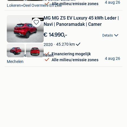
4 aug 26
Alle milieu/emissie zones
Lokeren+Deel Overmere En Zele
MG MG ZS EV Luxury 45 kWh Leder |
Navi | Panoramadak | Camer
Bewaren
in
€ 14.990,-
Details
Mijn
Favorieten
45.270
km
2020
Financiering mogelijk
Van Mossel MG Mechelen
4 aug 26
Alle milieu/emissie zones
Mechelen