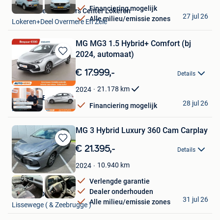
Financiering mogelijk
Van Mossel Used Cars Center Lokeren
27 jul 26
Alle milieu/emissie zones
Lokeren+Deel Overmere En Zele
MG MG3 1.5 Hybrid+ Comfort (bj
2024, automaat)
Bewaren
in
€ 17.999,-
Details
Mijn
Favorieten
21.178
km
2024
Autohero België
28 jul 26
Financiering mogelijk
Brussel
MG 3 Hybrid Luxury 360 Cam Carplay
Bewaren
€ 21.395,-
Details
in
Mijn
10.940
km
2024
Favorieten
Verlengde garantie
Dealer onderhouden
GARAGE DECLERCK
31 jul 26
Alle milieu/emissie zones
Lissewege ( & Zeebrugge )