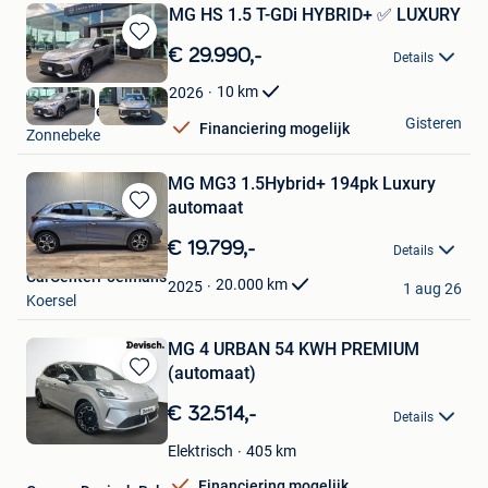
MG HS 1.5 T-GDi HYBRID+ ✅ LUXURY
Bewaren
€ 29.990,-
Details
in
Mijn
10
km
2026
Favorieten
Delva Drive
Gisteren
Financiering mogelijk
Zonnebeke
MG MG3 1.5Hybrid+ 194pk Luxury
automaat
Bewaren
in
€ 19.799,-
Details
Mijn
CarCenterPoelmans
Favorieten
20.000
km
2025
1 aug 26
Koersel
MG 4 URBAN 54 KWH PREMIUM
(automaat)
Bewaren
in
€ 32.514,-
Details
Mijn
Favorieten
405 km
Elektrisch
Financiering mogelijk