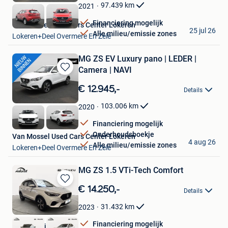
Favorieten
97.439
km
2021
Financiering mogelijk
Van Mossel Used Cars Center Lokeren
25 jul 26
Alle milieu/emissie zones
Lokeren+Deel Overmere En Zele
MG ZS EV Luxury pano | LEDER |
Camera | NAVI
Bewaren
in
€ 12.945,-
Details
Mijn
Favorieten
103.006
km
2020
Financiering mogelijk
Onderhoudsboekje
Van Mossel Used Cars Center Lokeren
4 aug 26
Alle milieu/emissie zones
Lokeren+Deel Overmere En Zele
MG ZS 1.5 VTi-Tech Comfort
Bewaren
€ 14.250,-
Details
in
Mijn
31.432
km
2023
Favorieten
Financiering mogelijk
Autobedrijf Antoreti