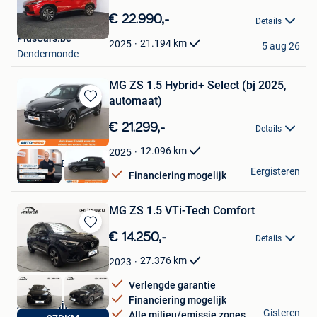
Bewaren
in
€ 22.990,-
Details
Mijn
PlusCars.be
Favorieten
21.194
km
2025
5 aug 26
Dendermonde
MG ZS 1.5 Hybrid+ Select (bj 2025,
automaat)
Bewaren
in
€ 21.299,-
Details
Mijn
Favorieten
12.096
km
2025
Autohero België
Eergisteren
Financiering mogelijk
Brussel
MG ZS 1.5 VTi-Tech Comfort
Bewaren
€ 14.250,-
Details
in
Mijn
27.376
km
2023
Favorieten
Verlengde garantie
Financiering mogelijk
Autobedrijf Antoreti
Gisteren
Alle milieu/emissie zones