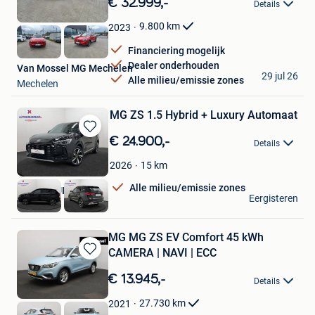
€ 32.999,-
Details
Mijn
Favorieten
9.800
km
2023
Financiering mogelijk
Dealer onderhouden
Van Mossel MG Mechelen
29 jul 26
Alle milieu/emissie zones
Mechelen
MG ZS 1.5 Hybrid + Luxury Automaat
Bewaren
€ 24.900,-
Details
in
Mijn
15
km
2026
Favorieten
Alle milieu/emissie zones
AUTOKRUISPUNT
Eergisteren
Tielt
MG MG ZS EV Comfort 45 kWh
CAMERA | NAVI | ECC
Bewaren
in
€ 13.945,-
Details
Mijn
Favorieten
27.730
km
2021