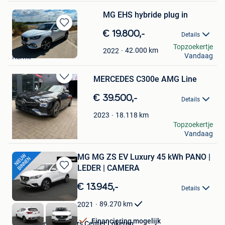
MG EHS hybride plug in
Bewaren
€ 19.800,-
Details
in
Els Brans
Topzoekertje
Mijn
42.000
km
2022
Vandaag
Kermt
Favorieten
MERCEDES C300e AMG Line
Bewaren
in
€ 39.500,-
Details
Mijn
Favorieten
18.118
km
2023
mg Mansory
Topzoekertje
Vandaag
Vilvoorde
MG MG ZS EV Luxury 45 kWh PANO |
LEDER | CAMERA
Bewaren
in
€ 13.945,-
Details
Mijn
Favorieten
89.270
km
2021
Financiering mogelijk
Van Mossel Used Cars Center Lokeren