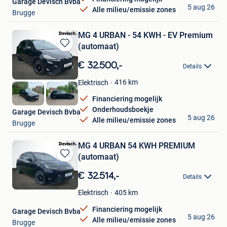
Garage Devisch Bvba
5 aug 26
Alle milieu/emissie zones
Brugge
MG 4 URBAN - 54 KWH - EV Premium
(automaat)
Bewaren
in
€ 32.500,-
Details
Mijn
Favorieten
416 km
Elektrisch
Financiering mogelijk
Onderhoudsboekje
Garage Devisch Bvba
5 aug 26
Alle milieu/emissie zones
Brugge
MG 4 URBAN 54 KWH PREMIUM
(automaat)
Bewaren
in
€ 32.514,-
Details
Mijn
Favorieten
405 km
Elektrisch
Financiering mogelijk
Garage Devisch Bvba
5 aug 26
Alle milieu/emissie zones
Brugge