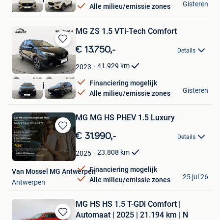
Gisteren
Alle milieu/emissie zones
Hamme
MG ZS 1.5 VTi-Tech Comfort
Bewaren
€ 13.750,-
Details
in
Mijn
41.929
km
2023
Favorieten
Financiering mogelijk
Autobedrijf Antoreti
Gisteren
Alle milieu/emissie zones
Hamme
MG MG HS PHEV 1.5 Luxury
Bewaren
€ 31.990,-
Details
in
Mijn
23.808
km
2025
Favorieten
Financiering mogelijk
Van Mossel MG Antwerpen
25 jul 26
Alle milieu/emissie zones
Antwerpen
MG HS HS 1.5 T-GDi Comfort |
Automaat | 2025 | 21.194 km | N