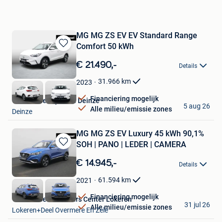
MG MG ZS EV EV Standard Range
Comfort 50 kWh
Bewaren
in
€ 21.490,-
Details
Mijn
Favorieten
31.966
km
2023
Financiering mogelijk
Van Mossel Hyundai Deinze
5 aug 26
Alle milieu/emissie zones
Deinze
MG MG ZS EV Luxury 45 kWh 90,1%
SOH | PANO | LEDER | CAMERA
Bewaren
in
€ 14.945,-
Details
Mijn
Favorieten
61.594
km
2021
Financiering mogelijk
Van Mossel Used Cars Center Lokeren
31 jul 26
Alle milieu/emissie zones
Lokeren+Deel Overmere En Zele