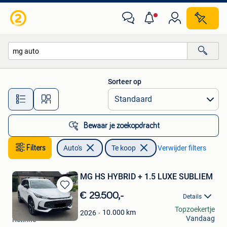
Auto's
Sorteer op
Alle afstanden…
Bewaar je zoekopdracht
Filters
Auto's
Te koop
Verwijder filters
MG HS HYBRID + 1.5 LUXE SUBLIEM
Bewaren
€ 29.500,-
Details
in
binjamin leornard
Topzoekertje
Mijn
10.000
km
2026
Vandaag
Retinne
Favorieten