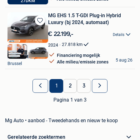
27DKM
Hamme
MG EHS 1.5 T-GDI Plug-in Hybrid
Luxury (bj 2024, automaat)
Bewaren
in
€ 22.199,-
Details
Mijn
Favorieten
27.818
km
2024
Financiering mogelijk
Autohero België
5 aug 26
Alle milieu/emissie zones
Brussel
1
2
3
Pagina 1 van 3
Mg Auto • aanbod - Tweedehands en nieuw te koop
Gerelateerde zoektermen