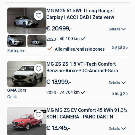
MG MG5 61 kWh l Long Range l
Carplay l ACC l DAB l Zetelverw
Bewaren
in
€ 20.999,-
Details
Mijn
Favorieten
40.100
km
2023
GDC Auto
29 jul 26
Alle milieu/emissie zones
Zottegem
MG ZS ZS 1.5 VTi-Tech Comfort
Benzine-Airco-PDC-Android-Gara
Bewaren
in
€ 13.999,-
Details
Mijn
GMA Cars
Favorieten
74.704
km
2023
5 aug 26
Genk
MG MG ZS EV Comfort 45 kWh 91,3%
SOH | CAMERA | PANO DAK | N
Bewaren
in
€ 13.745,-
Details
Mijn