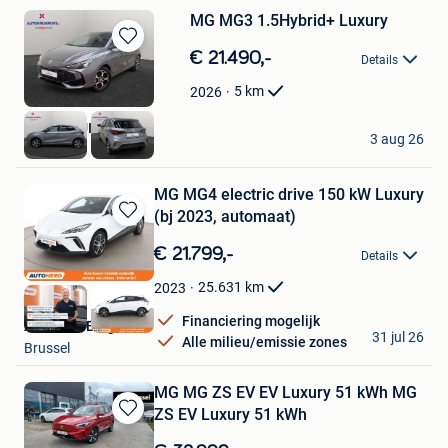
MG MG3 1.5Hybrid+ Luxury
Bewaren
€ 21.490,-
Details
in
Mijn
5
km
2026
Favorieten
AUTOKRUISPUNT
3 aug 26
Tielt
MG MG4 electric drive 150 kW Luxury
(bj 2023, automaat)
Bewaren
in
€ 21.799,-
Details
Mijn
Favorieten
25.631
km
2023
Financiering mogelijk
Autohero België
31 jul 26
Alle milieu/emissie zones
Brussel
MG MG ZS EV EV Luxury 51 kWh MG
ZS EV Luxury 51 kWh
Bewaren
in