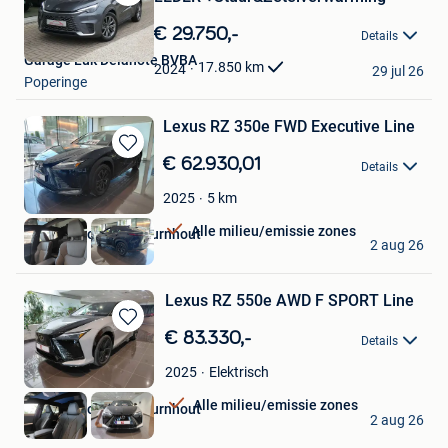
Bewaren
in
€ 29.750,-
Details
Mijn
Garage Luk Delanote BVBA
Favorieten
17.850
km
2024
29 jul 26
Poperinge
Lexus RZ 350e FWD Executive Line
Bewaren
€ 62.930,01
Details
in
Mijn
5
km
2025
Favorieten
Alle milieu/emissie zones
Hedin Automotive Turnhout
2 aug 26
Turnhout
Lexus RZ 550e AWD F SPORT Line
Bewaren
€ 83.330,-
Details
in
Mijn
Elektrisch
2025
Favorieten
Alle milieu/emissie zones
Hedin Automotive Turnhout
2 aug 26
Turnhout