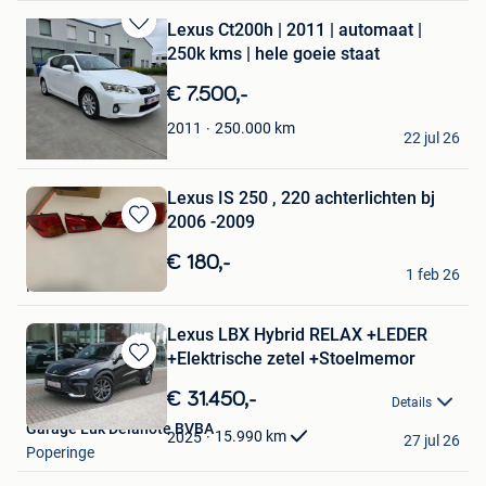
Lexus Ct200h | 2011 | automaat |
Bewaren
250k kms | hele goeie staat
in
Mijn
€ 7.500,-
Favorieten
sami
250.000
km
2011
22 jul 26
Brugge
Lexus IS 250 , 220 achterlichten bj
2006 -2009
Bewaren
in
€ 180,-
mitlex
Mijn
1 feb 26
Kasterlee
Favorieten
Lexus LBX Hybrid RELAX +LEDER
+Elektrische zetel +Stoelmemor
Bewaren
in
€ 31.450,-
Details
Mijn
Garage Luk Delanote BVBA
Favorieten
15.990
km
2025
27 jul 26
Poperinge