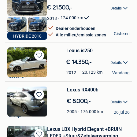
in
€ 21.500,-
Details
Mijn
Favorieten
124.000
km
2018
Dealer onderhouden
A2Z CARS BV
Gisteren
Alle milieu/emissie zones
HYBRIDE 2018
Hoboken
Lexus is250
Bewaren
€ 14.350,-
Details
in
maarten meermans
Mijn
120.123
km
2012
Vandaag
Meeuwen
Favorieten
Lexus RX400h
Bewaren
€ 8.000,-
Details
in
Denis
Mijn
176.000
km
2005
26 jul 26
Kortrijk
Favorieten
Lexus LBX Hybrid Elegant +BRUIN
LEDER +Stuur&Zetelverwarming