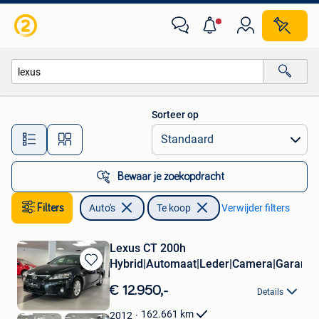
Auto's
Sorteer op
Alle afstanden…
Bewaar je zoekopdracht
Filters
Auto's
Te koop
Verwijder filters
Lexus CT 200h
Hybrid|Automaat|Leder|Camera|Garanti
Bewaren
in
€ 12.950,-
Details
Mijn
Favorieten
162.661
km
2012