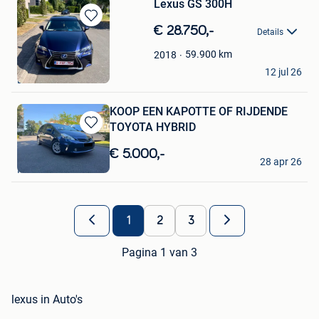
Lexus GS 300H
Bewaren
€ 28.750,-
Details
in
Mijn
59.900
km
2018
kasper
Favorieten
12 jul 26
Denderleeuw
KOOP EEN KAPOTTE OF RIJDENDE
TOYOTA HYBRID
Bewaren
in
€ 5.000,-
Voitures
Mijn
28 apr 26
Mouscron
Favorieten
1
2
3
Pagina 1 van 3
lexus in Auto's