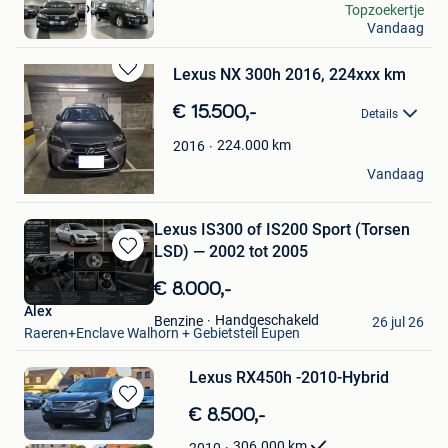
Chef Motors
Topzoekertje
Vandaag
Evergem
Lexus NX 300h 2016, 224xxx km
Bewaren
in
€ 15.500,-
Details
Mijn
Favorieten
224.000
km
2016
DanielBXL
Vandaag
Elsene
Lexus IS300 of IS200 Sport (Torsen
LSD) — 2002 tot 2005
Bewaren
in
€ 8.000,-
Mijn
Alex
Favorieten
Handgeschakeld
Benzine
26 jul 26
Raeren+Enclave Walhorn + Gebietsteil Eupen
Lexus RX450h -2010-Hybrid
Bewaren
€ 8.500,-
in
306.000
km
2010