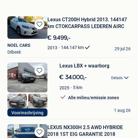
Lexus CT200H Hybrid 2013. 144147
km CTOKCARPASS LEDEREN AIRC
Bewaren
in
€ 9.499,-
Mijn
NOEL CARS
Favorieten
144.147
km
2013
29 jul 26
Dilbeek
Lexus LBX + waarborg
Bewaren
€ 34.000,-
Details
in
Mijn
5
km
2025
Favorieten
Alle milieu/emissie zones
Garage Hugo Bol
1 aug 26
Voorinschrijving
Staden
LEXUS NX300H 2.5 AWD HYBRIDE
2018 1ST EIG GARANTIE 2018
Bewaren