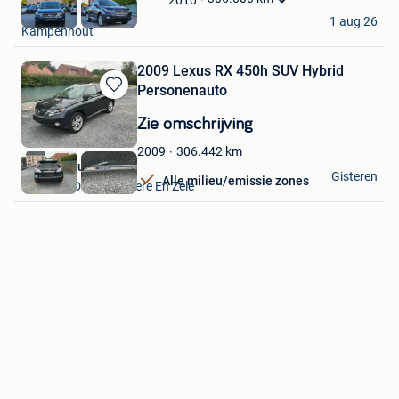
Mijn
KN
Favorieten
1 aug 26
Kampenhout
2009 Lexus RX 450h SUV Hybrid
Personenauto
Bewaren
in
Zie omschrijving
Mijn
Favorieten
306.442
km
2009
VAVATO Auctions
Gisteren
Alle milieu/emissie zones
Lokeren+Deel Overmere En Zele