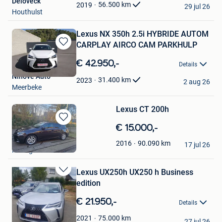
Deloveck
Favorieten
56.500
km
2019
29 jul 26
Houthulst
Lexus NX 350h 2.5i HYBRIDE AUTOM
CARPLAY AIRCO CAM PARKHULP
Bewaren
in
€ 42.950,-
Details
Mijn
Ninove Auto
Favorieten
31.400
km
2023
2 aug 26
Meerbeke
Lexus CT 200h
Bewaren
€ 15.000,-
in
Jan
90.090
km
2016
Mijn
17 jul 26
Hekelgem
Favorieten
Lexus UX250h UX250 h Business
Bewaren
edition
in
Mijn
€ 21.950,-
Details
Favorieten
Patje
75.000
km
2021
27 jul 26