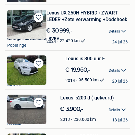
Lexus UX 250H HYBRID +ZWART
LEDER +Zetelverwarming +Dodehoek
Bewaren
in
€ 30.999,-
Details
Mijn
Garage Luk Delanote BVBA
Favorieten
22.420
km
2024
24 jul 26
Poperinge
Lexus is 300 uur F
Bewaren
€ 19.950,-
Details
in
Garage hossay
Mijn
95.500
km
2014
20 jul 26
Battice
Favorieten
Lexus is200 d ( gekeurd)
Bewaren
€ 3.900,-
Details
in
adam
Mijn
230.000
km
2013
18 jul 26
Hasselt
Favorieten