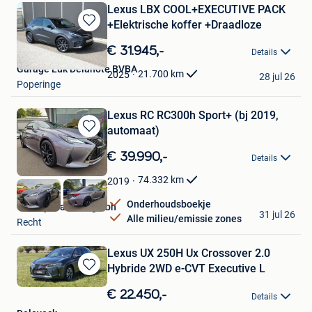
Lexus LBX COOL+EXECUTIVE PACK
+Elektrische koffer +Draadloze
Bewaren
in
€ 31.945,-
Details
Mijn
Garage Luk Delanote BVBA
Favorieten
21.700
km
2025
28 jul 26
Poperinge
Lexus RC RC300h Sport+ (bj 2019,
automaat)
Bewaren
in
€ 39.990,-
Details
Mijn
Favorieten
74.332
km
2019
Onderhoudsboekje
Quality Plattes Pgmbh
31 jul 26
Alle milieu/emissie zones
Recht
Lexus UX 250H Ux Crossover 2.0
Hybride 2WD e-CVT Executive L
Bewaren
in
€ 22.450,-
Details
Mijn