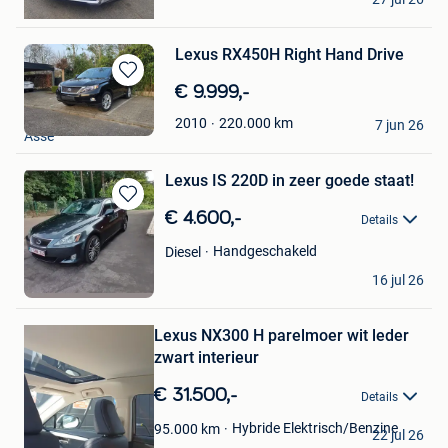
Heusden
Lexus RX450H Right Hand Drive
Bewaren
€ 9.999,-
in
Litmit
220.000
km
2010
Mijn
7 jun 26
Asse
Favorieten
Lexus IS 220D in zeer goede staat!
Bewaren
€ 4.600,-
Details
in
Mijn
Handgeschakeld
Diesel
Favorieten
Yasmine
16 jul 26
Genk
Bewaren
Lexus NX300 H parelmoer wit leder
in
Mijn
zwart interieur
Favorieten
€ 31.500,-
Details
dusothoit nathalie
Hybride Elektrisch/Benzine
95.000
km
22 jul 26
Ingelmunster