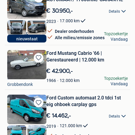
Bewaren
in
€ 30.950,-
Details
Mijn
Favorieten
17.000
km
2023
Dealer onderhouden
VD Auto Lommel
Topzoekertje
Alle milieu/emissie zones
nieuwstaat
Vandaag
Lommel
Ford Mustang Cabrio '66 |
Gerestaureerd | 12.000 km
Bewaren
in
€ 42.900,-
Mijn
steff4
Topzoekertje
Favorieten
12.000
km
1966
Vandaag
Grobbendonk
Ford Custom automaat 2.0 tdci 1st
eig ohboek carplay gps
Bewaren
in
€ 14.462,-
Details
Mijn
Favorieten
121.000
km
2019