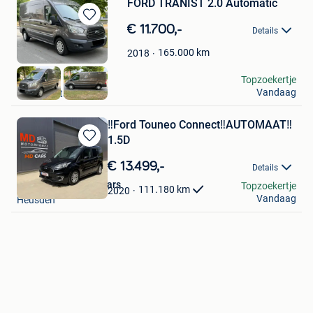
FORD TRANIST 2.0 Automatic
Bewaren
€ 11.700,-
Details
in
Mijn
165.000
km
2018
Favorieten
Freddy
Topzoekertje
Vandaag
Herk-De-Stad
‼️Ford Touneo Connect‼️AUTOMAAT‼️
1.5D
Bewaren
in
€ 13.499,-
Details
Mijn
MD Motorhomes & Cars
Topzoekertje
Favorieten
111.180
km
2020
Vandaag
Heusden