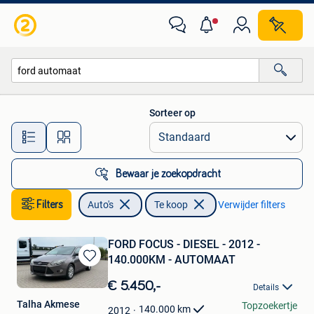
Auto's
Sorteer op
Alle afstanden…
Bewaar je zoekopdracht
Filters
Auto's
Te koop
Verwijder filters
FORD FOCUS - DIESEL - 2012 -
140.000KM - AUTOMAAT
Bewaren
in
€ 5.450,-
Details
Mijn
Talha Akmese
Topzoekertje
Favorieten
140.000
km
2012