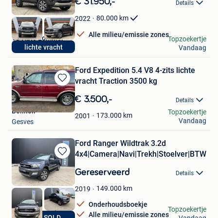
€ 31.950,-
Details
Mijn
Favorieten
80.000
km
2022
Alle milieu/emissie zones
VD Auto Lommel
Topzoekertje
lichte vracht
Vandaag
Lommel
Ford Expedition 5.4 V8 4-zits lichte
vracht Traction 3500 kg
Bewaren
in
€ 3.500,-
Details
Mijn
Bellheli
Topzoekertje
Favorieten
173.000
km
2001
Vandaag
Gesves
Ford Ranger Wildtrak 3.2d
4x4|Camera|Navi|Trekh|Stoelver|BTW
Bewaren
in
Gereserveerd
Details
Mijn
Favorieten
149.000
km
2019
Onderhoudsboekje
pro-vans
Topzoekertje
Alle milieu/emissie zones
JUST SOLD