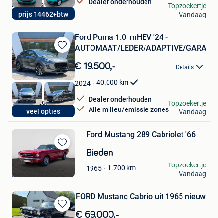
Dealer onderhouden
PR Motors
Topzoekertje
prijs 14462+btw
Vandaag
Wervik
Ford Puma 1.0i mHEV '24 -
AUTOMAAT/LEDER/ADAPTIVE/GARANT
Bewaren
in
€ 19.500,-
Details
Mijn
Favorieten
40.000
km
2024
Dealer onderhouden
VD Auto Lommel
Topzoekertje
Alle milieu/emissie zones
veel opties
Vandaag
Lommel
Ford Mustang 289 Cabriolet '66
Bewaren
Bieden
in
Sandro Spateri
Topzoekertje
1.700
km
1965
Mijn
Vandaag
La Louviere
Favorieten
FORD Mustang Cabrio uit 1965 nieuw
Bewaren
€ 69.000,-