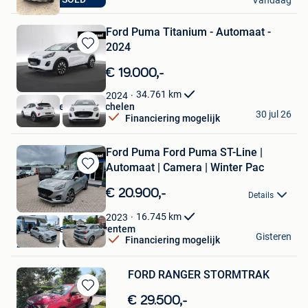
Vandaag
Lommel
Ford Puma Titanium - Automaat -
2024
Bewaren
in
€ 19.000,-
Mijn
Favorieten
34.761
km
2024
Van Mossel Ford Mechelen
30 jul 26
Financiering mogelijk
Mechelen
Ford Puma Ford Puma ST-Line |
Automaat | Camera | Winter Pac
Bewaren
in
€ 20.900,-
Details
Mijn
Favorieten
16.745
km
2023
Van Mossel Ford Zaventem
Gisteren
Financiering mogelijk
Zaventem
FORD RANGER STORMTRAK
Bewaren
€ 29.500,-