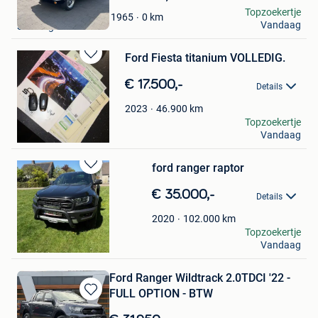
in
YVES NOEL
Topzoekertje
0
km
1965
Mijn
Vandaag
Soumagne
Favorieten
Ford Fiesta titanium VOLLEDIG.
Bewaren
in
€ 17.500,-
Details
Mijn
Favorieten
46.900
km
2023
bikenico
Topzoekertje
Vandaag
Namur
ford ranger raptor
Bewaren
in
€ 35.000,-
Details
Mijn
Favorieten
102.000
km
2020
Verkoop Eindhoven
Topzoekertje
Vandaag
Oud-Turnhout
Ford Ranger Wildtrack 2.0TDCI '22 -
FULL OPTION - BTW
Bewaren
in