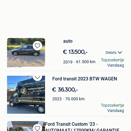
auto
Bewaren
€ 13.500,-
Details
in
patrick
Topzoekertje
Mijn
61.500
km
2019
Vandaag
Lommel
Favorieten
Ford transit 2023 BTW WAGEN
Bewaren
in
€ 36.300,-
Mijn
Favorieten
70.000
km
2023
Thomas
Topzoekertje
Vandaag
Haacht
Ford Transit Custom '23 -
AUTOMAAT/ 17000KM/ GARANTIE