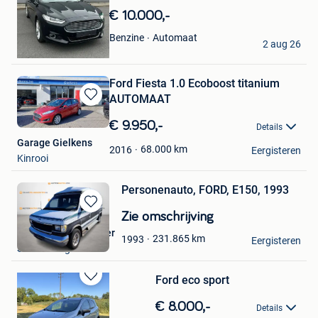
Mijn
€ 10.000,-
Favorieten
CELICIOUS MOTORS
Automaat
Benzine
2 aug 26
Zedelgem
Ford Fiesta 1.0 Ecoboost titanium
AUTOMAAT
Bewaren
in
€ 9.950,-
Details
Mijn
Garage Gielkens
Favorieten
68.000
km
2016
Eergisteren
Kinrooi
Personenauto, FORD, E150, 1993
Bewaren
Zie omschrijving
in
Onlineveilingmeester
231.865
km
1993
Mijn
Eergisteren
Soesterberg
Favorieten
Ford eco sport
Bewaren
in
€ 8.000,-
Details
Mijn