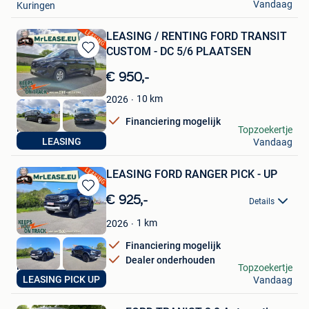
Vandaag
Kuringen
LEASING / RENTING FORD TRANSIT
CUSTOM - DC 5/6 PLAATSEN
Bewaren
in
€ 950,-
Mijn
Favorieten
10
km
2026
Financiering mogelijk
MrLease
Topzoekertje
LEASING
Vandaag
Hooglede
LEASING FORD RANGER PICK - UP
Bewaren
€ 925,-
Details
in
Mijn
1
km
2026
Favorieten
Financiering mogelijk
Dealer onderhouden
MrLease
Topzoekertje
LEASING PICK UP
Vandaag
Hooglede