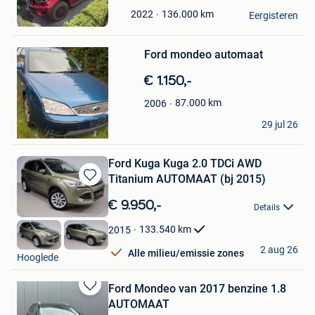
in
Lieven
136.000
km
2022
Mijn
Eergisteren
Gent
Favorieten
Bewaren
Ford mondeo automaat
in
Mijn
€ 1.150,-
Favorieten
87.000
km
2006
K.C.
29 jul 26
Gent
Ford Kuga Kuga 2.0 TDCi AWD
Titanium AUTOMAAT (bj 2015)
Bewaren
in
€ 9.950,-
Details
Mijn
Favorieten
133.540
km
2015
DP Auto
2 aug 26
Alle milieu/emissie zones
Hooglede
Ford Mondeo van 2017 benzine 1.8
Bewaren
AUTOMAAT
in