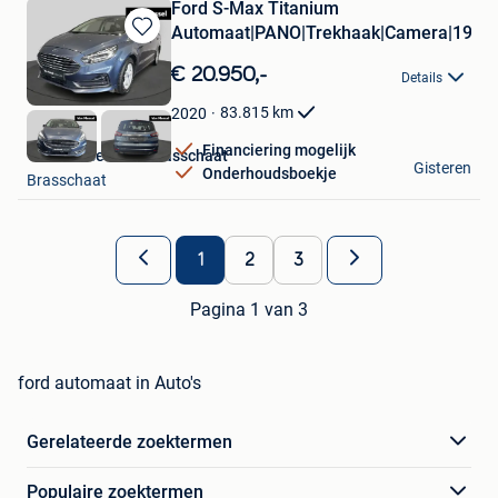
Ford S-Max Titanium
Automaat|PANO|Trekhaak|Camera|190P
Bewaren
in
€ 20.950,-
Details
Mijn
Favorieten
83.815
km
2020
Financiering mogelijk
Van Mossel Ford Brasschaat
Gisteren
Onderhoudsboekje
Brasschaat
1
2
3
Pagina 1 van 3
ford automaat in Auto's
Gerelateerde zoektermen
Populaire zoektermen