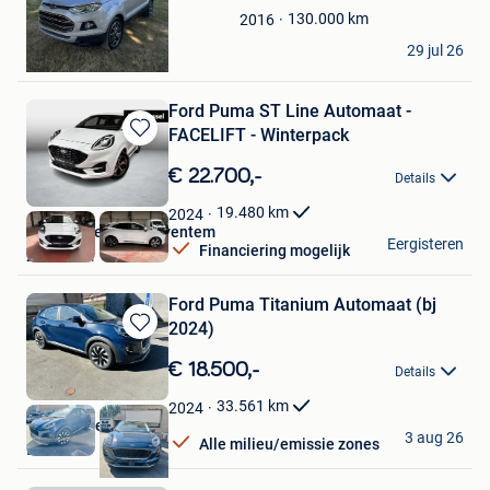
Favorieten
130.000
km
2016
J&R
29 jul 26
Nieuwerkerken
Ford Puma ST Line Automaat -
FACELIFT - Winterpack
Bewaren
in
€ 22.700,-
Details
Mijn
Favorieten
19.480
km
2024
Van Mossel Ford Zaventem
Eergisteren
Financiering mogelijk
Zaventem
Ford Puma Titanium Automaat (bj
2024)
Bewaren
in
€ 18.500,-
Details
Mijn
Favorieten
33.561
km
2024
Garage Steenhaut
3 aug 26
Alle milieu/emissie zones
Lede