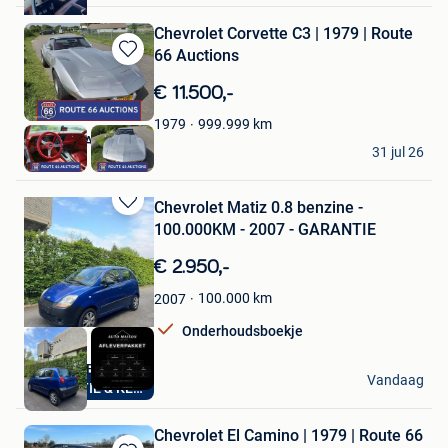
Chevrolet Corvette C3 | 1979 | Route
66 Auctions
Bewaren
in
€ 11.500,-
Mijn
Favorieten
999.999
km
1979
Route 66 Auctions
31 jul 26
Waalwijk
Chevrolet Matiz 0.8 benzine -
Bewaren
100.000KM - 2007 - GARANTIE
in
Mijn
€ 2.950,-
Favorieten
100.000
km
2007
Onderhoudsboekje
AutoHuis Berchem
Vandaag
GARANTIE & KEURING
Berchem
Chevrolet El Camino | 1979 | Route 66