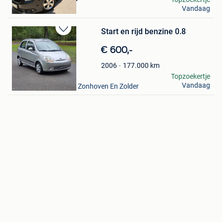
Vandaag
Roeselare
Start en rijd benzine 0.8
Bewaren
in
€ 600,-
Mijn
Favorieten
177.000
km
2006
bert
Topzoekertje
Vandaag
Houthalen+ Deel Van Zonhoven En Zolder