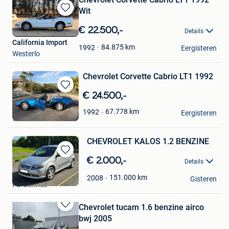
Wit
Bewaren
in
€ 22.500,-
Details
Mijn
California Import
Favorieten
84.875
km
1992
Eergisteren
Westerlo
Chevrolet Corvette Cabrio LT1 1992
Bewaren
€ 24.500,-
in
California Import
67.778
km
1992
Mijn
Eergisteren
Westerlo
Favorieten
CHEVROLET KALOS 1.2 BENZINE
Bewaren
€ 2.000,-
Details
in
MEM
Mijn
151.000
km
2008
Gisteren
Farciennes
Favorieten
Chevrolet tucam 1.6 benzine airco
Bewaren
bwj 2005
in