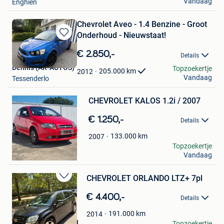
Vandaag
Enghien
Chevrolet Aveo - 1.4 Benzine - Groot
Onderhoud - Nieuwstaat!
Bewaren
in
€ 2.850,-
Details
Mijn
Dennis (AR-AUTOS)
Topzoekertje
Favorieten
205.000
km
2012
Vandaag
Tessenderlo
Bewaren
CHEVROLET KALOS 1.2i / 2007
in
Mijn
€ 1.250,-
Favorieten
Details
133.000
km
2007
GVBMOTORS
Topzoekertje
Vandaag
Kruibeke
CHEVROLET ORLANDO LTZ+ 7pl
Bewaren
in
€ 4.400,-
Details
Mijn
Favorieten
191.000
km
2014
RAZMIK GRIGORYAN
Topzoekertje