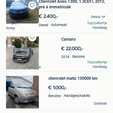
Chevrolet Aveo T300, 1.3CDTI, 2012,
pré à immatriculé
Bewaren
in
€ 2.400,-
Details
Mijn
Sergey
Topzoekertje
Favorieten
Automaat
Diesel
Vandaag
Amay
Camaro
Bewaren
in
€ 22.000,-
Mijn
Favorieten
Benzine
2018
Soris Babacu
Topzoekertje
Vandaag
Molenbeek-Saint-Jean
Bewaren
in
Mijn
chevrolet matiz 130000 km
Favorieten
€ 1.000,-
Handgeschakeld
Benzine
Franckx Peggy
Gisteren
Leuven