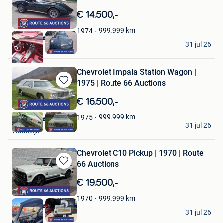
Bewaren
in
€ 14.500,-
Mijn
Favorieten
999.999
km
1974
Route 66 Auctions
31 jul 26
Waalwijk
Chevrolet Impala Station Wagon |
1975 | Route 66 Auctions
Bewaren
in
€ 16.500,-
Mijn
Favorieten
999.999
km
1975
Route 66 Auctions
31 jul 26
Waalwijk
Chevrolet C10 Pickup | 1970 | Route
66 Auctions
Bewaren
in
€ 19.500,-
Mijn
Favorieten
999.999
km
1970
Route 66 Auctions
31 jul 26
Waalwijk