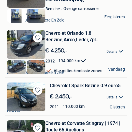
Mijn
Favorieten
Overige carrosserie
Benzine
VAVATO Auctions
Eergisteren
Lokeren+Deel Overmere En Zele
Chevrolet Orlando 1.8
Benzine,Airco,Leder,7pl..
Bewaren
in
€ 4.250,-
Details
Mijn
Favorieten
194.000
km
2012
m.s
Vandaag
Alle milieu/emissie zones
Lokeren+Deel Overmere En Zele
Chevrolet Spark Bezine 0.9 euro5
Bewaren
€ 2.450,-
Details
in
tim
Mijn
110.000
km
2011
Gisteren
Kinrooi
Favorieten
Chevrolet Corvette Stingray | 1974 |
Route 66 Auctions