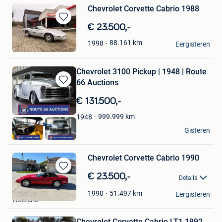
Chevrolet Corvette Cabrio 1988
Bewaren
€ 23.500,-
in
California Import
88.161
km
1998
Mijn
Eergisteren
Westerlo
Favorieten
Chevrolet 3100 Pickup | 1948 | Route
66 Auctions
Bewaren
in
€ 131.500,-
Mijn
Favorieten
999.999
km
1948
Route 66 Auctions
Gisteren
Waalwijk
Chevrolet Corvette Cabrio 1990
Bewaren
€ 23.500,-
Details
in
California Import
Mijn
51.497
km
1990
Eergisteren
Westerlo
Favorieten
Chevrolet Corvette Cabrio LT1 1992