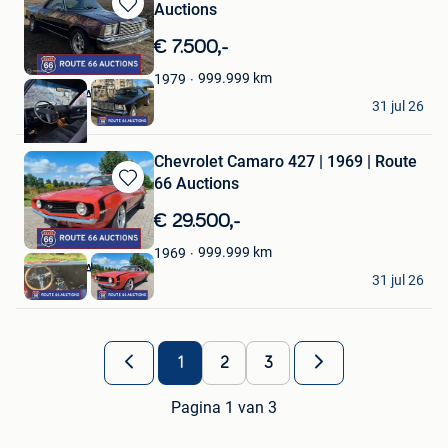
Auctions
Bewaren
in
€ 7.500,-
Mijn
Favorieten
999.999
km
1979
Route 66 Auctions
31 jul 26
Waalwijk
Chevrolet Camaro 427 | 1969 | Route
66 Auctions
Bewaren
in
€ 29.500,-
Mijn
Favorieten
999.999
km
1969
Route 66 Auctions
31 jul 26
Waalwijk
1
2
3
Pagina 1 van 3