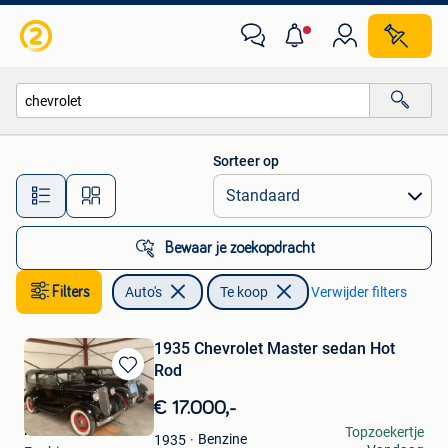
Auto's
Sorteer op
Alle afstanden…
Bewaar je zoekopdracht
Filters
Auto's
Te koop
Verwijder filters
1935 Chevrolet Master sedan Hot
Rod
Bewaren
in
€ 17.000,-
Mijn
Peter
Topzoekertje
Favorieten
Benzine
1935