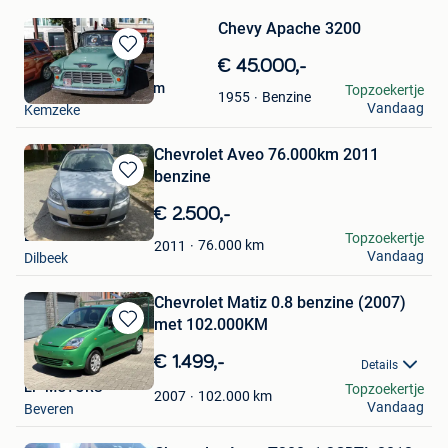
Chevy Apache 3200
Bewaren
€ 45.000,-
in
davy van steerteghem
Topzoekertje
Benzine
1955
Mijn
Vandaag
Kemzeke
Favorieten
Chevrolet Aveo 76.000km 2011
benzine
Bewaren
in
€ 2.500,-
Mijn
BS CAR SOLUTIONS
Topzoekertje
Favorieten
76.000
km
2011
Vandaag
Dilbeek
Chevrolet Matiz 0.8 benzine (2007)
met 102.000KM
Bewaren
in
€ 1.499,-
Details
Mijn
EF-MOTORS
Topzoekertje
Favorieten
102.000
km
2007
Vandaag
Beveren