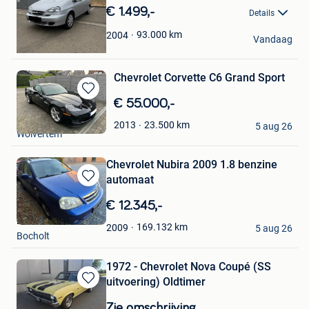
Mijn
€ 1.499,-
Details
Favorieten
mid
93.000
km
2004
Vandaag
Leuven
Chevrolet Corvette C6 Grand Sport
Bewaren
€ 55.000,-
in
AV
23.500
km
2013
Mijn
5 aug 26
Wolvertem
Favorieten
Chevrolet Nubira 2009 1.8 benzine
automaat
Bewaren
in
€ 12.345,-
Mijn
Dennis van Berkel
Favorieten
169.132
km
2009
5 aug 26
Bocholt
1972 - Chevrolet Nova Coupé (SS
uitvoering) Oldtimer
Bewaren
in
Zie omschrijving