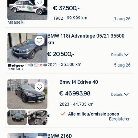
Bewaren
€ 37.500,-
in
Garage Lambers
99.999
km
1982
Mijn
1 aug 26
Maaseik
Favorieten
BMW 118i Advantage 05/21 35500
km
Bewaren
in
€ 20.500,-
Details
Mijn
Garage Melgers
Favorieten
35.500
km
2021
5 aug 26
Hamont
Bmw I4 Edrive 40
Bewaren
€ 46.993,98
Details
in
Mijn
44.733
km
2023
Favorieten
Alle milieu/emissie zones
Garage Van Der Steen
Eergisteren
Poppel
BMW 216D