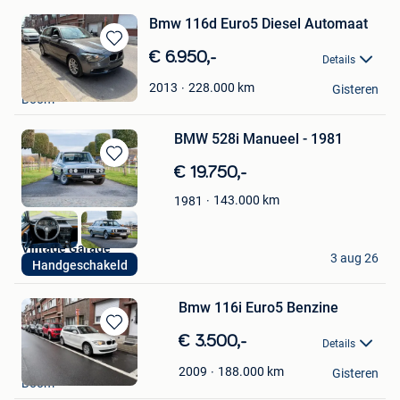
Bmw 116d Euro5 Diesel Automaat
Bewaren
€ 6.950,-
Details
in
Garage Nb
Mijn
228.000
km
2013
Gisteren
Boom
Favorieten
BMW 528i Manueel - 1981
Bewaren
€ 19.750,-
in
143.000
km
1981
Mijn
Favorieten
Vintage Garage
3 aug 26
Handgeschakeld
Londerzeel
Bmw 116i Euro5 Benzine
Bewaren
€ 3.500,-
Details
in
Garage Nb
Mijn
188.000
km
2009
Gisteren
Boom
Favorieten