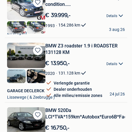
condition.....
Bewaren
in
€ 39.999,-
Details
Mijn
Favorieten
154.286
km
1993
Garage Messiaen
3 aug 26
Zwevegem
BMW Z3 roadster 1.9 i ROADSTER
131128 KM
Bewaren
in
€ 13.950,-
Details
Mijn
Favorieten
131.128
km
2020
Verlengde garantie
Dealer onderhouden
GARAGE DECLERCK
24 jul 26
Alle milieu/emissie zones
Lissewege ( & Zeebrugge )
BMW 520Da
LCI*TVA*159km*Autobox*Euro6B*Faceli
Bewaren
in
€ 16.750,-
Mijn