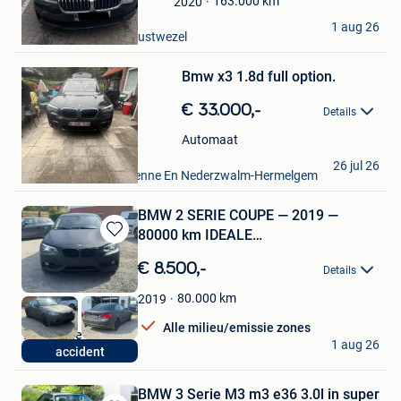
163.000
km
2020
JVB
1 aug 26
Kalmthout & Deel Wuustwezel
Bewaren
Bmw x3 1.8d full option.
in
Mijn
€ 33.000,-
Favorieten
Details
Automaat
robby
26 jul 26
Zingem+Deel Dikkelvenne En Nederzwalm-Hermelgem
BMW 2 SERIE COUPE — 2019 —
80000 km IDEALE
Bewaren
EXPORT/HANDELAARS
in
€ 8.500,-
Details
Mijn
Favorieten
80.000
km
2019
Alle milieu/emissie zones
YK Garage
1 aug 26
accident
Hombeek
BMW 3 Serie M3 m3 e36 3.0l in super