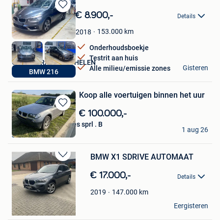
Bewaren
€ 8.900,-
Details
in
Mijn
153.000
km
2018
Favorieten
Onderhoudsboekje
Testrit aan huis
GARAGE RADO MECHELEN
Gisteren
Alle milieu/emissie zones
BMW 216
Mechelen
Koop alle voertuigen binnen het uur
Bewaren
€ 100.000,-
in
Devillers automobiles sprl . B
Mijn
1 aug 26
Jambes
Favorieten
BMW X1 SDRIVE AUTOMAAT
Bewaren
in
€ 17.000,-
Details
Mijn
Favorieten
147.000
km
2019
Joker
Eergisteren
Wilrijk