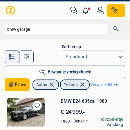
Auto's
Sorteer op
Alle afstanden…
Bewaar je zoekopdracht
Filters
Auto's
Te koop
Verwijder filters
BMW E24 635csi 1983
Bewaren
€ 24.999,-
in
kristof
Topzoekertje
Benzine
1983
Mijn
Vandaag
Koersel
Favorieten