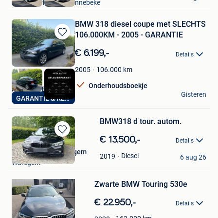
Langemark + Deel Zonnebeke
BMW 318 diesel coupe met SLECHTS
106.000KM - 2005 - GARANTIE
Bewaren
in
€ 6.199,-
Details
Mijn
Favorieten
106.000
km
2005
Onderhoudsboekje
AutoHuis Berchem
Gisteren
GARANTIE & KEURING
Berchem
BMW318 d tour. autom.
Bewaren
€ 13.500,-
Details
in
Garage Robby Waregem
Mijn
Diesel
2019
6 aug 26
Waregem
Bewaren
Favorieten
in
Mijn
Zwarte BMW Touring 530e
Favorieten
€ 22.950,-
Details