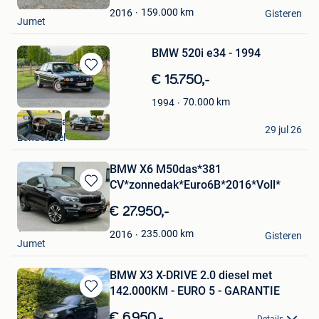
Tim
Favorieten
159.000
km
2016
Gisteren
Jumet
BMW 520i e34 - 1994
Bewaren
€ 15.750,-
in
70.000
km
1994
Mijn
Favorieten
Vintage Garage
29 jul 26
Londerzeel
BMW X6 M50das*381
CV*zonnedak*Euro6B*2016*Voll*
Bewaren
in
€ 27.950,-
Mijn
Tim
Favorieten
235.000
km
2016
Gisteren
Jumet
BMW X3 X-DRIVE 2.0 diesel met
142.000KM - EURO 5 - GARANTIE
Bewaren
in
€ 6.950,-
Details