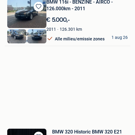
BMW 116i - BENZINE - AIRCO -
126.000km - 2011
Bewaren
in
€ 5.000,-
Mijn
Favorieten
126.301
km
2011
AG GARAGE
1 aug 26
Alle milieu/emissie zones
Steenokkerzeel
BMW 320 Historic BMW 320 E21