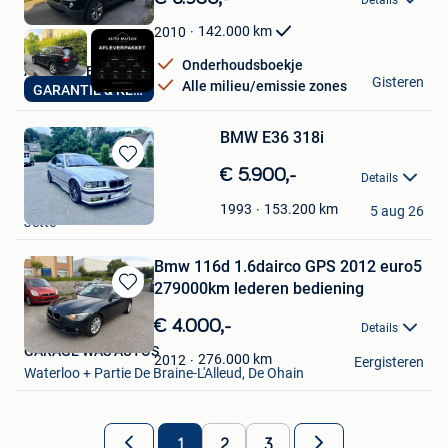
Mijn
Favorieten
142.000
km
2010
Onderhoudsboekje
AutoHuis Berchem
Gisteren
Alle milieu/emissie zones
GARANTIE & KEURING
Berchem
BMW E36 318i
Bewaren
€ 5.900,-
Details
in
Gor
Mijn
153.200
km
1993
5 aug 26
Jette
Favorieten
Bmw 116d 1.6dairco GPS 2012 euro5
279000km lederen bediening
Bewaren
in
€ 4.000,-
Details
Mijn
GARAGE WAS AUTOS
Favorieten
276.000
km
2012
Eergisteren
Waterloo + Partie De Braine-L'Alleud, De Ohain
1
2
3