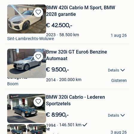
BMW 420i Cabrio M Sport, BMW
2028 garantie
Bewaren
in
€ 42.500,-
Mijn
Andrenacci Aldo
Favorieten
58.500
km
2023
1 aug 26
Sint-Lambrechts-Woluwe
Bmw 320i GT Euro6 Benzine
Automaat
Bewaren
in
€ 9.500,-
Details
Mijn
Garage Nb
Favorieten
200.000
km
2014
Gisteren
Boom
BMW 320i Cabrio - Lederen
Sportzetels
Bewaren
in
€ 8.990,-
Details
Mijn
Favorieten
146.501
km
1994
Garage Vandoolaeghe
3 aug 26