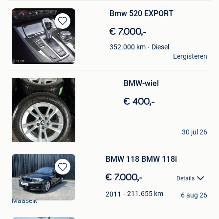
Bmw 520 EXPORT
Bewaren
€ 7.000,-
in
Diesel
352.000
km
Mijn
s w
Eergisteren
Favorieten
Stabroek
Bewaren
BMW-wiel
in
Mijn
€ 400,-
Favorieten
Garage Pilette
30 jul 26
Leuze
BMW 118 BMW 118i
Bewaren
€ 7.000,-
Details
in
Garage Lambers
Mijn
211.655
km
2011
6 aug 26
Maaseik
Favorieten