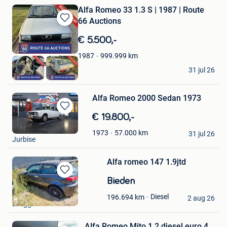
Alfa Romeo 33 1.3 S | 1987 | Route
66 Auctions
Bewaren
in
€ 5.500,-
Mijn
Favorieten
999.999
km
1987
Route 66 Auctions
31 jul 26
Waalwijk
Alfa Romeo 2000 Sedan 1973
Bewaren
€ 19.800,-
in
Fabrizio
57.000
km
1973
Mijn
31 jul 26
Jurbise
Favorieten
Alfa romeo 147 1.9jtd
Bewaren
Bieden
in
AD
Diesel
196.694
km
Mijn
2 aug 26
Brugge
Favorieten
Alfa Romeo Mito 1.2 diesel euro 4