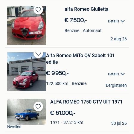
alfa Romeo Giulietta
Bewaren
€ 7.500,-
in
Details
Mijn
Automaat
Benzine
Favorieten
Marco
2 aug 26
Antwerpen
Alfa Romeo MiTo QV Sabelt 101
Bewaren
editie
in
Mijn
€ 9.950,-
Details
Favorieten
Alessandro
Benzine
122.500
km
Eergisteren
Brugge
ALFA ROMEO 1750 GTV UIT 1971
Bewaren
€ 61.000,-
in
DriveCity Sales
37.213
km
1971
Mijn
30 jul 26
Nivelles
Favorieten