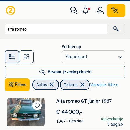
Auto's
Sorteer op
Alle afstanden…
Bewaar je zoekopdracht
Filters
Auto's
Te koop
Verwijder filters
Alfa romeo GT junior 1967
Bewaren
€ 44.000,-
in
v8
Topzoekertje
Benzine
1967
Mijn
3 aug 26
Fleurus
Favorieten