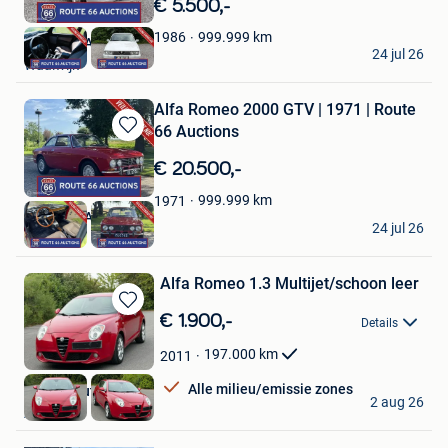
€ 5.500,-
Mijn
Favorieten
999.999
km
1986
Route 66 Auctions
24 jul 26
Waalwijk
Alfa Romeo 2000 GTV | 1971 | Route
66 Auctions
Bewaren
in
€ 20.500,-
Mijn
Favorieten
999.999
km
1971
Route 66 Auctions
24 jul 26
Waalwijk
Alfa Romeo 1.3 Multijet/schoon leer
Bewaren
€ 1.900,-
Details
in
Mijn
197.000
km
2011
Favorieten
Alle milieu/emissie zones
Ceri K - Auto Srl
2 aug 26
Auvelais
Bewaren
in