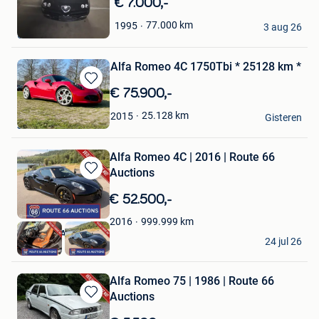
Bewaren
€ 7.000,-
in
alain galant
77.000
km
1995
Mijn
3 aug 26
Ukkel
Favorieten
Alfa Romeo 4C 1750Tbi * 25128 km *
Bewaren
€ 75.900,-
in
Ital Mobiel Classics
25.128
km
2015
Mijn
Gisteren
Jabbeke
Favorieten
Alfa Romeo 4C | 2016 | Route 66
Auctions
Bewaren
in
€ 52.500,-
Mijn
Favorieten
999.999
km
2016
Route 66 Auctions
24 jul 26
Waalwijk
Alfa Romeo 75 | 1986 | Route 66
Auctions
Bewaren
in