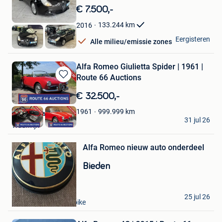
in
€ 7.500,-
Mijn
Favorieten
133.244
km
2016
Z-Motors
Eergisteren
Alle milieu/emissie zones
Hoboken
Alfa Romeo Giulietta Spider | 1961 |
Route 66 Auctions
Bewaren
in
€ 32.500,-
Mijn
Favorieten
999.999
km
1961
Route 66 Auctions
31 jul 26
Bewaren
Waalwijk
in
Mijn
Alfa Romeo nieuw auto onderdeel
Favorieten
Bieden
Pascal
25 jul 26
Oudenaarde+Deel Ooike