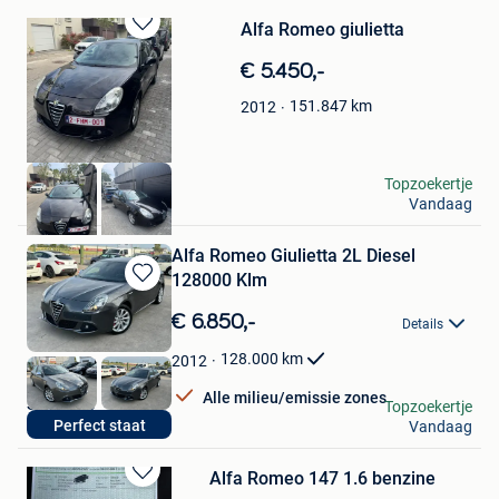
Alfa Romeo giulietta
Bewaren
in
€ 5.450,-
Mijn
Favorieten
151.847
km
2012
Marnick
Topzoekertje
Vandaag
Mechelen
Alfa Romeo Giulietta 2L Diesel
128000 Klm
Bewaren
in
€ 6.850,-
Details
Mijn
Favorieten
128.000
km
2012
Alle milieu/emissie zones
S&M Cars
Topzoekertje
Perfect staat
Vandaag
Moorslede
Alfa Romeo 147 1.6 benzine
Bewaren