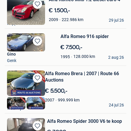
Bewaren
€ 1.500,-
in
GiGi
222.986
km
2009
Mijn
29 jul 26
Poppel
Favorieten
Alfa Romeo 916 spider
Bewaren
€ 7.500,-
in
Gino
128.000
km
1995
Mijn
2 aug 26
Genk
Favorieten
Alfa Romeo Brera | 2007 | Route 66
Auctions
Bewaren
in
€ 5.500,-
Mijn
Favorieten
999.999
km
2007
Route 66 Auctions
24 jul 26
Waalwijk
Alfa Romeo Spider 3000 V6 te koop