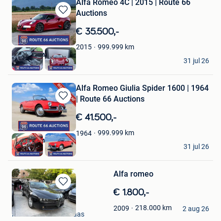
Alfa Romeo 4C | 2015 | Route 66
Auctions
Bewaren
in
€ 35.500,-
Mijn
Favorieten
999.999
km
2015
Route 66 Auctions
31 jul 26
Waalwijk
Alfa Romeo Giulia Spider 1600 | 1964
| Route 66 Auctions
Bewaren
in
€ 41.500,-
Mijn
Favorieten
999.999
km
1964
Route 66 Auctions
31 jul 26
Waalwijk
Alfa romeo
Bewaren
€ 1.800,-
in
Peter
218.000
km
2009
Mijn
2 aug 26
Mechelen-Aan-De-Maas
Favorieten