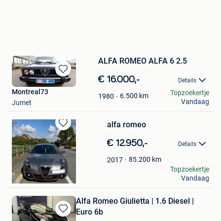
ALFA ROMEO ALFA 6 2.5
Bewaren
€ 16.000,-
Details
in
Montreal73
Topzoekertje
Mijn
6.500
km
1980
Vandaag
Jumet
Favorieten
alfa romeo
Bewaren
in
€ 12.950,-
Details
Mijn
Favorieten
85.200
km
2017
alfisti
Topzoekertje
Vandaag
Jambes
Alfa Romeo Giulietta | 1.6 Diesel |
Euro 6b
Bewaren