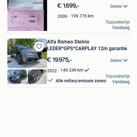
in
€ 1.699,-
Details
Mijn
Favorieten
199.776
km
2006
SFinals
Topzoekertje
Vandaag
Mechelen
Alfa Romeo Stelvio
LEDER*GPS*CARPLAY 12m garantie
Bewaren
in
€ 19.975,-
Details
Mijn
Favorieten
149.249
km
2022
VDE-Trading
Topzoekertje
Alle milieu/emissie zones
Vandaag
Koolskamp