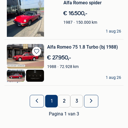
Mijn
Alfa Romeo spider
Favorieten
€ 16.500,-
150.000
km
1987
Andy
1 aug 26
Nieuwkerke
Alfa Romeo 75 1.8 Turbo (bj 1988)
Bewaren
€ 27.950,-
in
72.928
km
1988
Mijn
Favorieten
HooG Selections
1 aug 26
Katwijk
1
2
3
Pagina 1 van 3