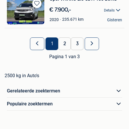
Bewaren
€ 7.900,-
Details
in
Kleyn Vans B.V.
Mijn
235.671
km
2020
Gisteren
Vuren
Favorieten
1
2
3
Pagina 1 van 3
2500 kg in Auto's
Gerelateerde zoektermen
Populaire zoektermen