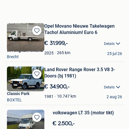
Opel Movano Nieuwe Takelwagen
Tacho! Aluminium! Euro 6
Bewaren
in
€ 31.999,-
Details
Mijn
M. Amghar/Almeria
Favorieten
265
km
2025
25 jul 26
Brecht
Land Rover Range Rover 3.5 V8 3-
Doors (bj 1981)
Bewaren
in
€ 34.900,-
Details
Mijn
Classic Park
Favorieten
10.747
km
1981
2 aug 26
BOXTEL
volkswagen LT 35 (motor tikt)
Bewaren
€ 2.500,-
in