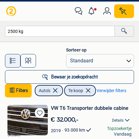
Auto's
Sorteer op
Alle afstanden…
Bewaar je zoekopdracht
Filters
Auto's
Te koop
Verwijder filters
VW T6 Transporter dubbele cabine
Bewaren
€ 32.000,-
Details
in
Stijn Declercq
Topzoekertje
Mijn
93.000
km
2019
Vandaag
Staden
Favorieten