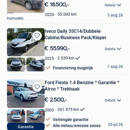
in
€ 18.500,-
Details
Mijn
Jan
Favorieten
55.000
km
2020
5 aug 26
Kemzeke
Iveco Daily 35C14/Dubbele
Cabine/Business Pack/Kieper
Bewaren
in
€ 55.990,-
Details
Mijn
Favorieten
2.539
km
2025
BST MOTORS BV
1 aug 26
Financiering mogelijk
Marke
Ford Fiesta 1.4 Benzine * Garantie *
Airco * Trekhaak
Bewaren
in
€ 2.500,-
Details
Mijn
Favorieten
261.975
km
2003
Verlengde garantie
VMS Cars
29 jul 26
Alle milieu/emissie zones
Garantie
Rummen