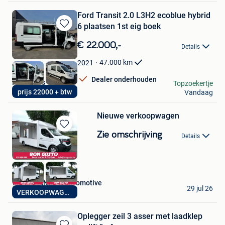
Ford Transit 2.0 L3H2 ecoblue hybrid
6 plaatsen 1st eig boek
Bewaren
in
€ 22.000,-
Details
Mijn
Favorieten
47.000
km
2021
Dealer onderhouden
PR Motors
Topzoekertje
prijs 22000 + btw
Vandaag
Wervik
Nieuwe verkoopwagen
Bewaren
Zie omschrijving
Details
in
Mijn
Favorieten
WESTFLANDRIA automotive
29 jul 26
VERKOOPWAGEN
Zuienkerke
Oplegger zeil 3 asser met laadklep