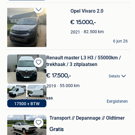
Opel Vivaro 2.0
Bewaren
in
€ 15.000,-
Mijn
Favorieten
82.500
km
2021
Van Coppenolle
6 jun 26
Dergneau
Renault master L3 H3 / 55000km /
trekhaak / 3 zitplaatsen
Bewaren
in
€ 17.500,-
Details
Mijn
Favorieten
55.000
km
2019
KCT - Autohandel Klaas
Eergisteren
17500 + BTW
Wielsbeke
Transport // Depannage // Oldtimer
Bewaren
Gratis
in