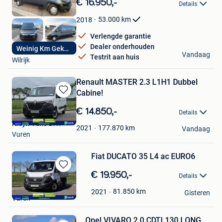
€ 16.950,-
Details
Mijn
Favorieten
53.000
km
2018
Verlengde garantie
Dealer onderhouden
Weinig Km Gekeurd
Premium Car Center
Vandaag
Testrit aan huis
Wilrijk
Renault MASTER 2.3 L1H1 Dubbel
Cabine!
Bewaren
in
€ 14.850,-
Details
Mijn
Kleyn Vans B.V.
Favorieten
177.870
km
2021
Vandaag
Vuren
Fiat DUCATO 35 L4 ac EURO6
Bewaren
€ 19.950,-
Details
in
Kleyn Vans B.V.
Mijn
81.850
km
2021
Gisteren
Vuren
Favorieten
Opel VIVARO 2.0 CDTI 130 LONG