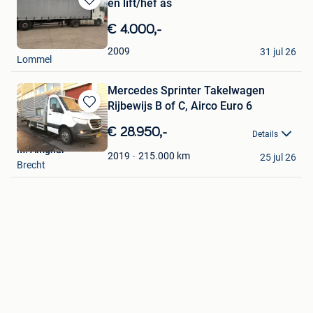
en lift/hef as
Bewaren
in
€ 4.000,-
Mijn
Ultimatecars
Favorieten
2009
31 jul 26
Lommel
Mercedes Sprinter Takelwagen
Rijbewijs B of C, Airco Euro 6
Bewaren
in
€ 28.950,-
Details
Mijn
M. Amghar
Favorieten
215.000
km
2019
25 jul 26
Brecht