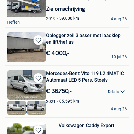
Bewaren
in
Zie omschrijving
Mijn
Rene Trucks
Favorieten
59.000
km
2019
4 aug 26
Heffen
Oplegger zeil 3 asser met laadklep
en lift/hef as
Bewaren
in
€ 4.000,-
Ultimatecars
Mijn
19 jul 26
Lommel
Favorieten
Mercedes-Benz Vito 119 L2 4MATIC
Automaat LED 5 Pers. Stoelv
Bewaren
in
€ 36.750,-
Details
Mijn
Favorieten
85.595
km
2021
Douwe Vans B.V.
4 aug 26
SPAUBEEK
Volkswagen Caddy Export