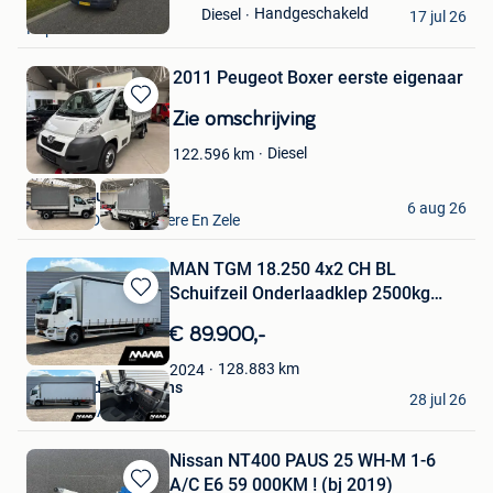
DeKokExport
Handgeschakeld
Diesel
Mijn
17 jul 26
Kapellen
Favorieten
2011 Peugeot Boxer eerste eigenaar
Bewaren
Zie omschrijving
in
Diesel
122.596
km
Mijn
Favorieten
VAVATO Auctions
6 aug 26
Lokeren+Deel Overmere En Zele
MAN TGM 18.250 4x2 CH BL
Schuifzeil Onderlaadklep 2500kg
Bewaren
Cam
in
€ 89.900,-
Mijn
Favorieten
128.883
km
2024
MANA Bedrijfswagens
28 jul 26
ROOSENDAAL
Nissan NT400 PAUS 25 WH-M 1-6
A/C E6 59 000KM ! (bj 2019)