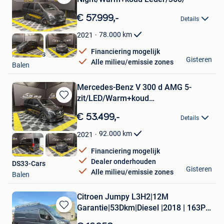
Bewaren
in
€ 57.999,-
Details
Mijn
Favorieten
78.000
km
2021
Financiering mogelijk
DS33-Cars
Gisteren
Alle milieu/emissie zones
Balen
Mercedes-Benz V 300 d AMG 5-
zit/LED/Warm+koud
Bewaren
Leder/360Cam/A
in
€ 53.499,-
Details
Mijn
Favorieten
92.000
km
2021
Financiering mogelijk
Dealer onderhouden
DS33-Cars
Gisteren
Alle milieu/emissie zones
Balen
Citroen Jumpy L3H2|12M
Garantie|53Dkm|Diesel |2018 | 163Pk
Bewaren
|
in