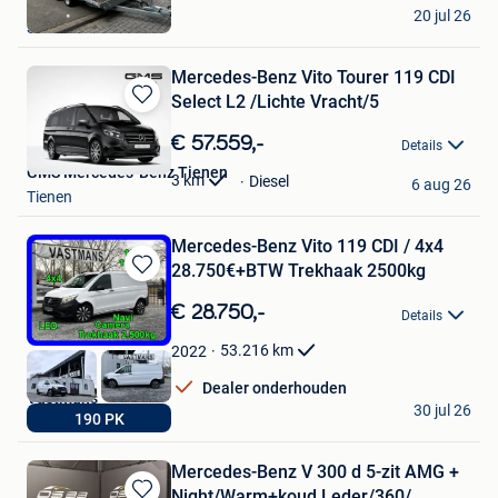
VdB
Mijn
20 jul 26
Schriek
Favorieten
Mercedes-Benz Vito Tourer 119 CDI
Select L2 /Lichte Vracht/5
Bewaren
in
€ 57.559,-
Details
Mijn
GMS Mercedes-Benz Tienen
Favorieten
3
km
Diesel
6 aug 26
Tienen
Mercedes-Benz Vito 119 CDI / 4x4
28.750€+BTW Trekhaak 2500kg
Bewaren
in
€ 28.750,-
Details
Mijn
Favorieten
53.216
km
2022
Dealer onderhouden
Vastmans
30 jul 26
190 PK
Maaseik
Mercedes-Benz V 300 d 5-zit AMG +
Night/Warm+koud Leder/360/