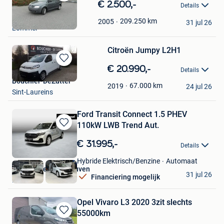
Bewaren
€ 2.500,-
Details
in
Ultimatecars
Mijn
209.250
km
2005
31 jul 26
Lommel
Favorieten
Citroën Jumpy L2H1
Bewaren
€ 20.990,-
Details
in
Bouchier-DeZutter
Mijn
67.000
km
2019
24 jul 26
Sint-Laureins
Favorieten
Ford Transit Connect 1.5 PHEV
110kW LWB Trend Aut.
Bewaren
in
€ 31.995,-
Details
Mijn
Favorieten
Automaat
Hybride Elektrisch/Benzine
Van Mossel Ford Leuven
31 jul 26
Financiering mogelijk
Herent
Opel Vivaro L3 2020 3zit slechts
55000km
Bewaren