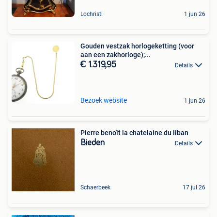
Lochristi
1 jun 26
Gouden vestzak horlogeketting (voor
aan een zakhorloge);...
€ 1.319,95
Details
Bezoek website
1 jun 26
Pierre benoît la chatelaine du liban
Bieden
Details
Schaerbeek
17 jul 26