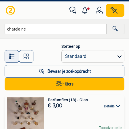
Alle categorieën…
Sorteer op
Alle afstanden…
Bewaar je zoekopdracht
Filters
Parfumfles (18) - Glas
€ 3,00
Details
Topadvertentie