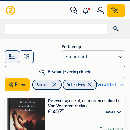
Detectives
Sorteer op
Alle afstanden…
Bewaar je zoekopdracht
Filters
Boeken
Detectives
Verwijder filters
De zwaluw, de kat, de roos en de dood /
Van Veeteren-reeks /
€ 40,75
Details
Topadvertentie