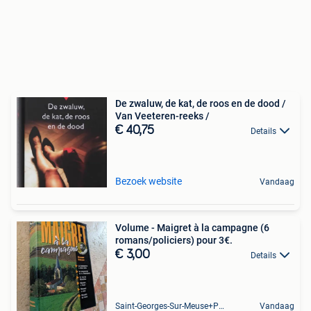
De zwaluw, de kat, de roos en de dood /
Van Veeteren-reeks /
€ 40,75
Details
Bezoek website
Vandaag
Volume - Maigret à la campagne (6
romans/policiers) pour 3€.
€ 3,00
Details
Saint-Georges-Sur-Meuse+Partie De Hermalle-Sous-Huy
Vandaag