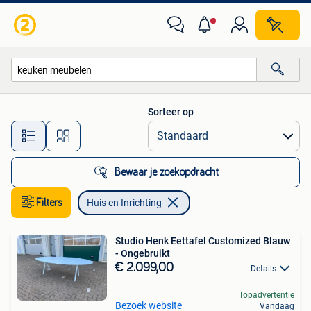
Huis en Inrichting
Sorteer op
Alle afstanden…
Bewaar je zoekopdracht
Filters
Huis en Inrichting
Studio Henk Eettafel Customized Blauw
- Ongebruikt
€ 2.099,00
Details
Topadvertentie
Bezoek website
Vandaag