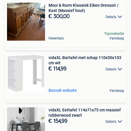
Mooi & Ruim Klassiek Eiken Dressoir /
Kast (Massief hout)
€ 300,00
Details
Topzoekertje
Herentals
Vandaag
vidaXL Bartafel met schap 110x50x103
cm wit
€ 114,99
Details
Bezoek website
Vandaag
vidaXL Eettafel 114x71x75 cm massief
rubberwood zwart
€ 154,99
Details