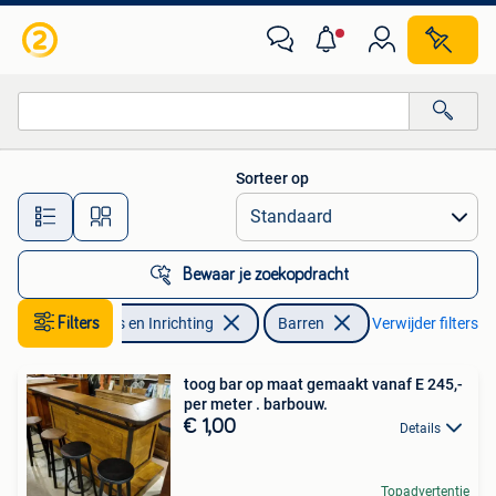
Barren
Sorteer op
Alle afstanden…
Bewaar je zoekopdracht
Filters
Huis en Inrichting
Barren
Verwijder filters
toog bar op maat gemaakt vanaf E 245,-
per meter . barbouw.
€ 1,00
Details
Topadvertentie