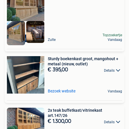
Topzoekertje
Levering mogelijk
Zulte
Vandaag
Sturdy boekenkast groot, mangohout +
metaal (nieuw, outlet)
€ 395,00
Details
Bezoek website
Vandaag
2x teak buffetkast/vitrinekast
art.147/26
€ 1.300,00
Details