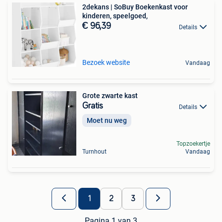
2dekans | SoBuy Boekenkast voor
kinderen, speelgoed,
€ 96,39
Details
Bezoek website
Vandaag
Grote zwarte kast
Gratis
Details
Moet nu weg
Topzoekertje
Turnhout
Vandaag
1
2
3
Pagina 1 van 3