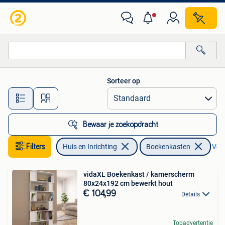
Kasten | Boekenkasten
Sorteer op
Alle afstanden…
Bewaar je zoekopdracht
Filters
Huis en Inrichting
Boekenkasten
Verw
vidaXL Boekenkast / kamerscherm
80x24x192 cm bewerkt hout
€ 104,99
Details
Topadvertentie