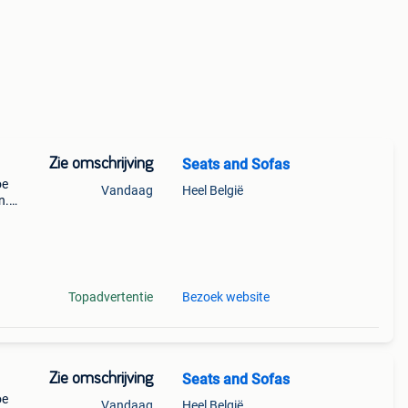
Zie omschrijving
Seats and Sofas
oe
Vandaag
Heel België
n.
et
in
Topadvertentie
Bezoek website
Zie omschrijving
Seats and Sofas
oe
Vandaag
Heel België