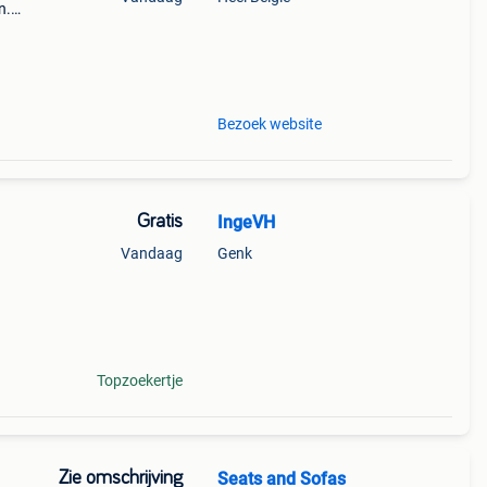
n.
et
in
Bezoek website
Gratis
IngeVH
Vandaag
Genk
Topzoekertje
Zie omschrijving
Seats and Sofas