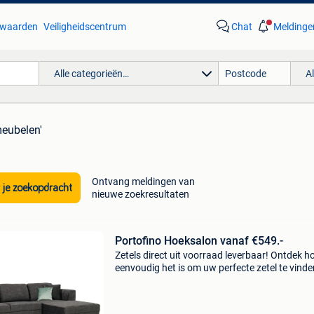
waarden
Veiligheidscentrum
Chat
Meldinge
Alle categorieën…
A
meubelen'
Ontvang meldingen van
 je zoekopdracht
nieuwe zoekresultaten
Portofino Hoeksalon vanaf €549.-
Zetels direct uit voorraad leverbaar! Ontdek h
eenvoudig het is om uw perfecte zetel te vinde
Profiteer vandaag van onze promoties en geni
snel van uw nieuwe zetel. Met 49 megastores 
belgië,