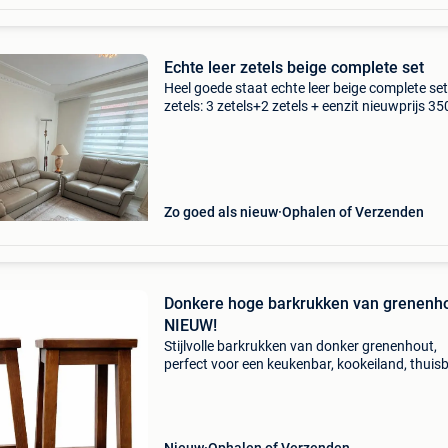
Echte leer zetels beige complete set
Heel goede staat echte leer beige complete set
zetels: 3 zetels+2 zetels + eenzit nieuwprijs 3
euro
Zo goed als nieuw
Ophalen of Verzenden
Donkere hoge barkrukken van grenenho
NIEUW!
Stijlvolle barkrukken van donker grenenhout,
perfect voor een keukenbar, kookeiland, thuisb
mancave of horeca-inrichting. Deze barkrukken
vervaardigd uit massief grenenhout en afgew
in een