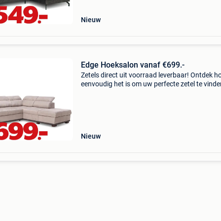
Nieuw
Edge Hoeksalon vanaf €699.-
Zetels direct uit voorraad leverbaar! Ontdek h
eenvoudig het is om uw perfecte zetel te vinde
Profiteer vandaag van onze promoties en geni
snel van uw nieuwe zetel. Met 49 megastores 
belgië,
Nieuw