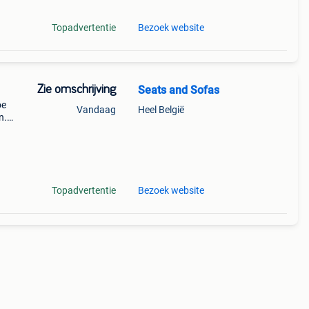
Topadvertentie
Bezoek website
Zie omschrijving
Seats and Sofas
oe
Vandaag
Heel België
n.
et
in
Topadvertentie
Bezoek website