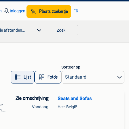
n
Inloggen
FR
Plaats zoekertje
lle afstanden…
Zoek
Sorteer op
Lijst
Foto’s
Zie omschrijving
Seats and Sofas
oe
Vandaag
Heel België
n.
et
in