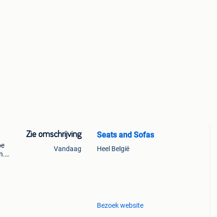
Zie omschrijving
Seats and Sofas
oe
Vandaag
Heel België
n.
et
in
Bezoek website