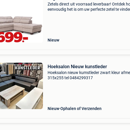
Zetels direct uit voorraad leverbaar! Ontdek h
eenvoudig het is om uw perfecte zetel te vinde
Profiteer vandaag van onze promoties en geni
snel van uw nieuwe zetel. Met 49 megastores 
belgië,
Nieuw
Hoeksalon Nieuw kunstleder
Hoeksalon nieuw kumstleder zwart kleur afme
315x255 tel 0484299317
Nieuw
Ophalen of Verzenden