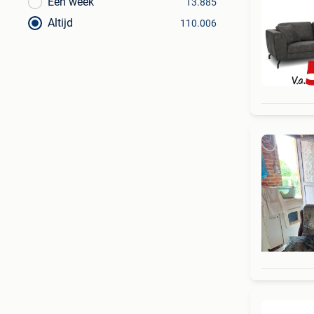
Een week
13.885
Altijd
110.006