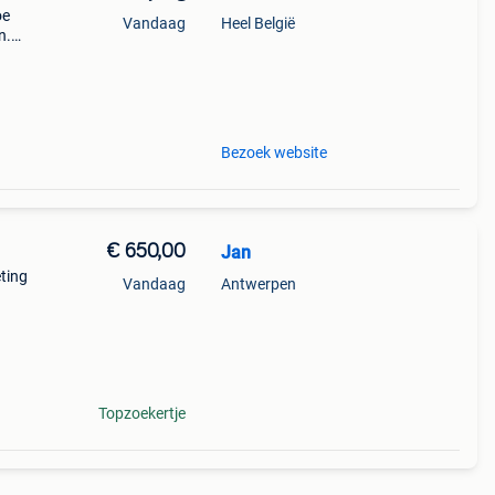
oe
Vandaag
Heel België
n.
et
in
Bezoek website
€ 650,00
Jan
ting
Vandaag
Antwerpen
Topzoekertje