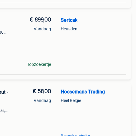
€ 899,00
Sertcak
Vandaag
Heusden
500
Topzoekertje
€ 58,00
Hoosemans Trading
ut -
Vandaag
Heel België
ar,
 zijn
erkt