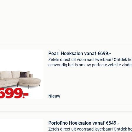
Pearl Hoeksalon vanaf €699.-
Zetels direct uit voorraad leverbaar! Ontdek h
eenvoudig het is om uw perfecte zetel te vinde
Profiteer vandaag van onze promoties en geni
snel van uw nieuwe zetel. Met 49 megastores 
belgië,
Nieuw
Portofino Hoeksalon vanaf €549.-
Zetels direct uit voorraad leverbaar! Ontdek h