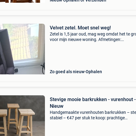
Nieuw
Ophalen of Verzenden
Velvet zetel. Moet snel weg!
Zetel is 1,5 jaar oud, mag weg omdat het te gro
voor mijn nieuwe woning. Afmetingen:
175x400x283
Zo goed als nieuw
Ophalen
Stevige mooie barkrukken - vurenhout -
Nieuw
Handgemaakte vurenhouten barkrukken – ste
stabiel – €47 per stuk te koop: prachtige
handgemaakte barkrukken van vurenhout . Ze 
stevig, stabiel en netjes afgewerkt. Kenmerken
gemaa