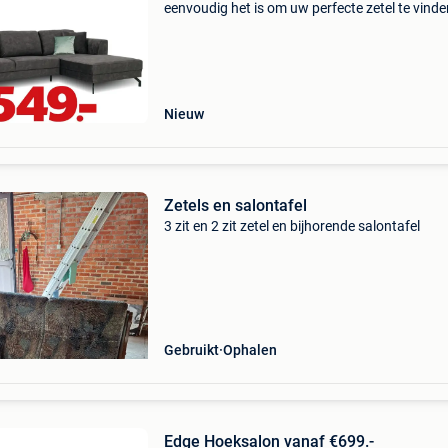
eenvoudig het is om uw perfecte zetel te vinde
Profiteer vandaag van onze promoties en geni
snel van uw nieuwe zetel. Met 49 megastores 
belgië,
Nieuw
Zetels en salontafel
3 zit en 2 zit zetel en bijhorende salontafel
Gebruikt
Ophalen
Edge Hoeksalon vanaf €699.-