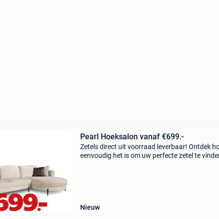
Pearl Hoeksalon vanaf €699.-
Zetels direct uit voorraad leverbaar! Ontdek h
eenvoudig het is om uw perfecte zetel te vinde
Profiteer vandaag van onze promoties en geni
snel van uw nieuwe zetel. Met 49 megastores 
belgië,
Nieuw