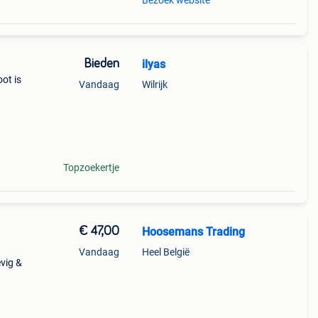
Bezoek website
Bieden
ilyas
ot is
Vandaag
Wilrijk
Topzoekertje
€ 47,00
Hoosemans Trading
Vandaag
Heel België
vig &
zijn
 •