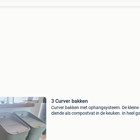
3 Curver bakken
Curver bakken met ophangsysteem. De kleine
diende als compostvat in de keuken. In heel g
staat!! L 36 b 24 h 27 kleine h 33 b25 d19