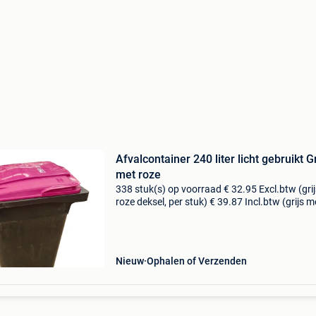
Afvalcontainer 240 liter licht gebruikt Gr
met roze
338 stuk(s) op voorraad € 32.95 Excl.btw (gri
roze deksel, per stuk) € 39.87 Incl.btw (grijs m
roze deksel, per stuk) artikelnummer: p1410gr
afmeting: 737x583x1079 mm draagvermo
Nieuw
Ophalen of Verzenden