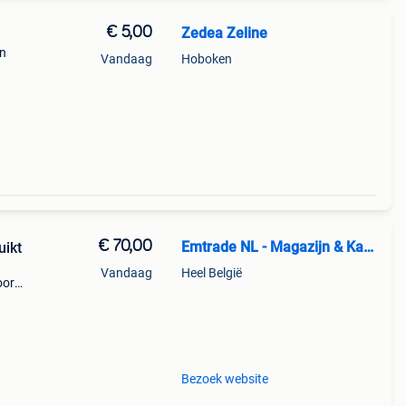
€ 5,00
Zedea Zeline
en
Vandaag
Hoboken
€ 70,00
Emtrade NL - Magazijn & Kantoor
uikt
Vandaag
Heel België
oor
.
Bezoek website