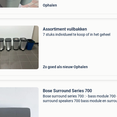
Ophalen
Assortiment vuilbakken
7 stuks individueel te koop of in het geheel
Zo goed als nieuw
Ophalen
Bose Surround Series 700
Bose surround series 700 : - bass module 700 
surround speakers 700 bass module en surro
speakers werken perfect naar behoren.
Connecteren automatisch na het instellen met
soundbar. Bass module