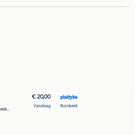
€ 20,00
plattyke
Vandaag
Borsbeek
oede