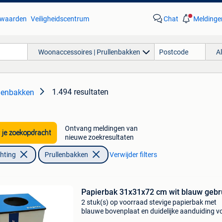
waarden
Veiligheidscentrum
Chat
Meldinge
Woonaccessoires | Prullenbakken
A
1.494 resultaten
llenbakken
Ontvang meldingen van
 je zoekopdracht
nieuwe zoekresultaten
chting
Prullenbakken
Verwijder filters
Papierbak 31x31x72 cm wit blauw gebr
2 stuk(s) op voorraad stevige papierbak met
blauwe bovenplaat en duidelijke aanduiding v
papierafval. De bak is gebruikt en heeft lichte