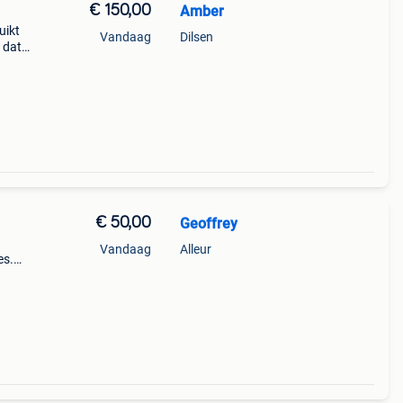
€ 150,00
Amber
uikt
Vandaag
Dilsen
l dat
€ 50,00
Geoffrey
Vandaag
Alleur
es.
 le
lit