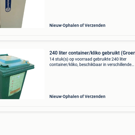
gebruikssporen, maar is verder in goede staat
Ideaal voor k
Nieuw
Ophalen of Verzenden
240 liter container/kliko gebruikt (Groe
14 stuk(s) op voorraad gebruikte 240 liter
container/kliko, beschikbaar in verschillende
kleuren, ideaal voor afvalverwerking en opslag
Lichte gebruikssporen mogelijk. € 25.00 Excl.
(per stuk
Nieuw
Ophalen of Verzenden