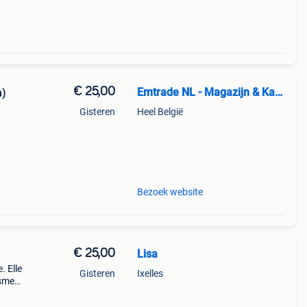
€ 25,00
Emtrade NL - Magazijn & Kantoor
n)
Gisteren
Heel België
.
btw
Bezoek website
€ 25,00
Lisa
. Elle
Gisteren
Ixelles
isme