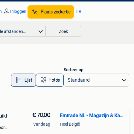
n
Inloggen
FR
Plaats zoekertje
lle afstanden…
Zoek
Sorteer op
Lijst
Foto’s
€ 70,00
Emtrade NL - Magazijn & Kantoor
uikt
Vandaag
Heel België
oor