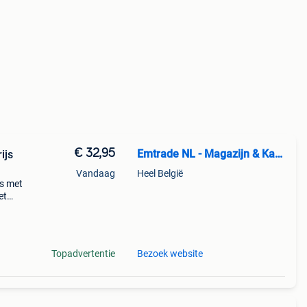
€ 32,95
Emtrade NL - Magazijn & Kantoor
ijs
Vandaag
Heel België
js met
et
-roze
Topadvertentie
Bezoek website