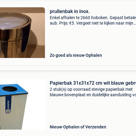
prullenbak in inox.
Enkel afhalen te 2660 hoboken. Gepast betal
aub. Prijs: €5. Vergeet niet te kijken naar mijn
andere zoekertjes.
Zo goed als nieuw
Ophalen
Papierbak 31x31x72 cm wit blauw gebr
2 stuk(s) op voorraad stevige papierbak met
blauwe bovenplaat en duidelijke aanduiding v
papierafval. De bak is gebruikt en heeft lichte
gebruikssporen, maar is verder in goede staat
Ideaal voor k
Nieuw
Ophalen of Verzenden