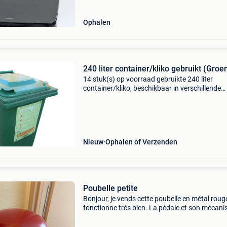
Ophalen
240 liter container/kliko gebruikt (Groe
14 stuk(s) op voorraad gebruikte 240 liter
container/kliko, beschikbaar in verschillende
kleuren, ideaal voor afvalverwerking en opslag
Lichte gebruikssporen mogelijk. € 25.00 Excl.
(per stuk
Nieuw
Ophalen of Verzenden
Poubelle petite
Bonjour, je vends cette poubelle en métal rouge
fonctionne très bien. La pédale et son mécan
sont solides. Elle est très étanche : zéro odeur.
Dimension : 43 x 25 x 25 cm à venir chercher à