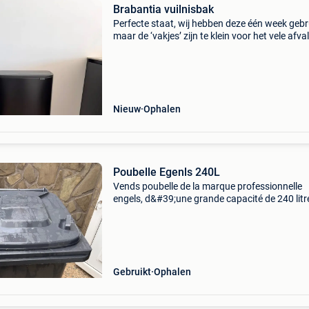
Brabantia vuilnisbak
Perfecte staat, wij hebben deze één week gebr
maar de ‘vakjes’ zijn te klein voor het vele afva
wij dagelijks hebben. We doen €100 van de
nieuwprijs af!
Nieuw
Ophalen
Poubelle Egenls 240L
Vends poubelle de la marque professionnelle
engels, d&#39;une grande capacité de 240 litr
Idéale pour les déchets ménagers, le tri sélectif,
jardinage ou le stockage. Marque : engels (qua
Gebruikt
Ophalen