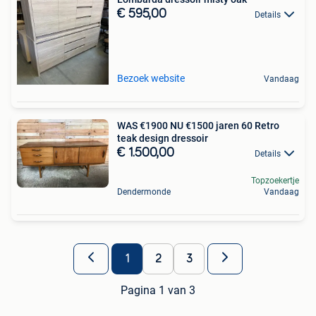
€ 595,00
Details
Bezoek website
Vandaag
WAS €1900 NU €1500 jaren 60 Retro
teak design dressoir
€ 1.500,00
Details
Topzoekertje
Dendermonde
Vandaag
1
2
3
Pagina 1 van 3