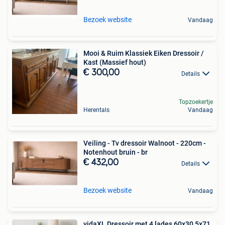
Bezoek website
Vandaag
Mooi & Ruim Klassiek Eiken Dressoir /
Kast (Massief hout)
€ 300,00
Details
Topzoekertje
Herentals
Vandaag
Veiling - Tv dressoir Walnoot - 220cm -
Notenhout bruin - br
€ 432,00
Details
Bezoek website
Vandaag
vidaXL Dressoir met 4 lades 60x30,5x71