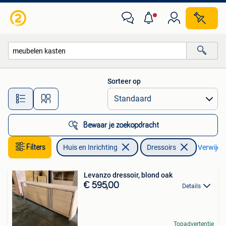
Kasten | Dressoirs
Sorteer op
Alle afstanden…
Bewaar je zoekopdracht
Filters
Huis en Inrichting
Dressoirs
Verwijder
Levanzo dressoir, blond oak
€ 595,00
Details
Topadvertentie