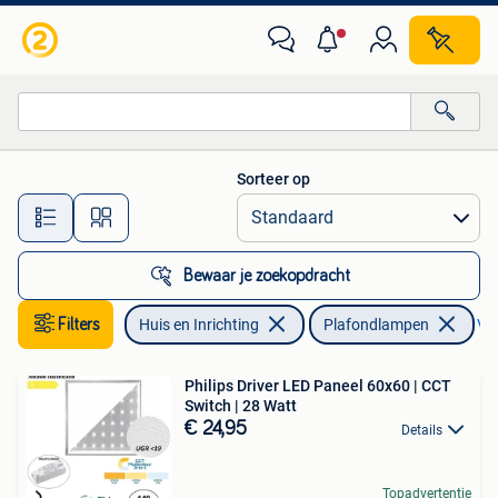
Lampen | Plafondlampen
Sorteer op
Alle afstanden…
Bewaar je zoekopdracht
Filters
Huis en Inrichting
Plafondlampen
Ver
Philips Driver LED Paneel 60x60 | CCT
Switch | 28 Watt
€ 24,95
Details
Topadvertentie