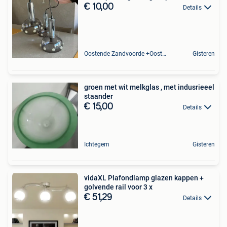
€ 10,00
Details
Oostende Zandvoorde +Oostende
Gisteren
groen met wit melkglas , met indusrieeel
staander
€ 15,00
Details
Ichtegem
Gisteren
vidaXL Plafondlamp glazen kappen +
golvende rail voor 3 x
€ 51,29
Details