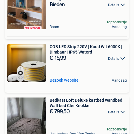
Bieden
Details
Topzoekertje
Boom
Vandaag
COB LED Strip 220V | Koud Wit 6000K |
Dimbaar | IP65 Waterd
€ 15,99
Details
Bezoek website
Vandaag
Bedkast Loft Deluxe kastbed wandbed
Wall bed Clei Knokke
€ 799,50
Details
Topzoekertje
Houthalen+ Deel Van Zonhoven En Zolder
Vandaag