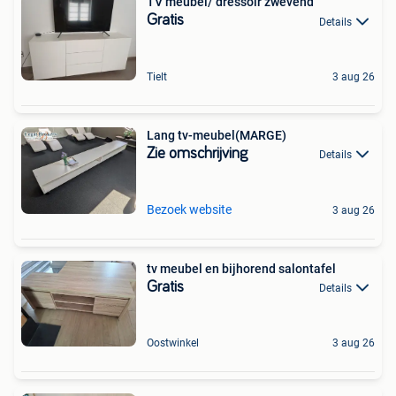
TV meubel/ dressoir zwevend
Gratis
Details
Tielt
3 aug 26
Lang tv-meubel(MARGE)
Zie omschrijving
Details
Bezoek website
3 aug 26
tv meubel en bijhorend salontafel
Gratis
Details
Oostwinkel
3 aug 26