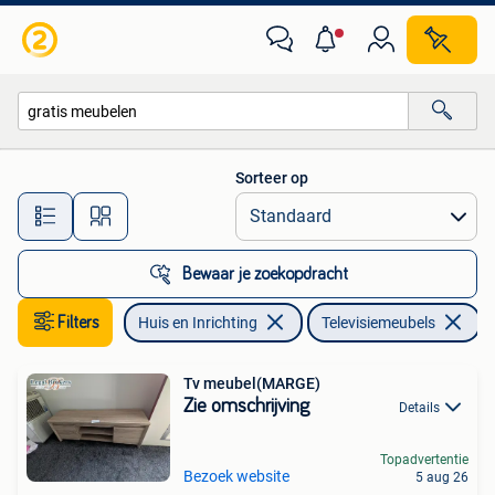
Kasten |Televisiemeubels
Sorteer op
Alle afstanden…
Bewaar je zoekopdracht
Filters
Huis en Inrichting
Televisiemeubels
V
Tv meubel(MARGE)
Zie omschrijving
Details
Topadvertentie
Bezoek website
5 aug 26