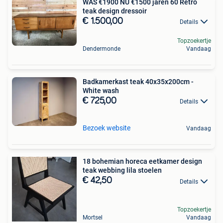
WAS €1900 NU €1500 jaren 60 Retro
teak design dressoir
€ 1.500,00
Details
Topzoekertje
Dendermonde
Vandaag
Badkamerkast teak 40x35x200cm -
White wash
€ 725,00
Details
Bezoek website
Vandaag
18 bohemian horeca eetkamer design
teak webbing lila stoelen
€ 42,50
Details
Topzoekertje
Mortsel
Vandaag