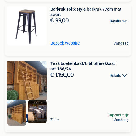
Barkruk Tolix style barkruk 77cm mat
zwart
€ 99,00
Details
Bezoek website
Vandaag
Teak boekenkast/bibliotheekkast
art.166/26
€ 1.150,00
Details
Topzoekertje
Levering mogelijk
Zulte
Vandaag