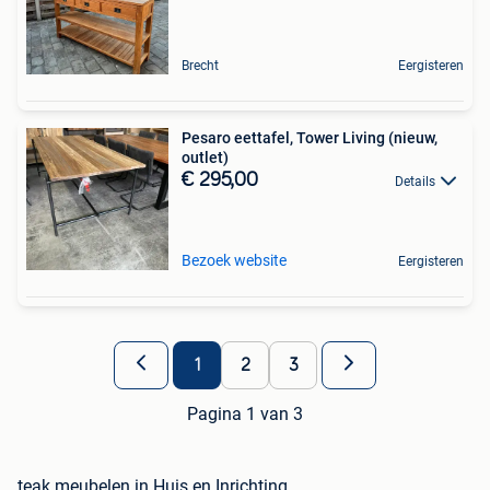
Brecht
Eergisteren
Pesaro eettafel, Tower Living (nieuw,
outlet)
€ 295,00
Details
Bezoek website
Eergisteren
1
2
3
Pagina 1 van 3
teak meubelen in Huis en Inrichting