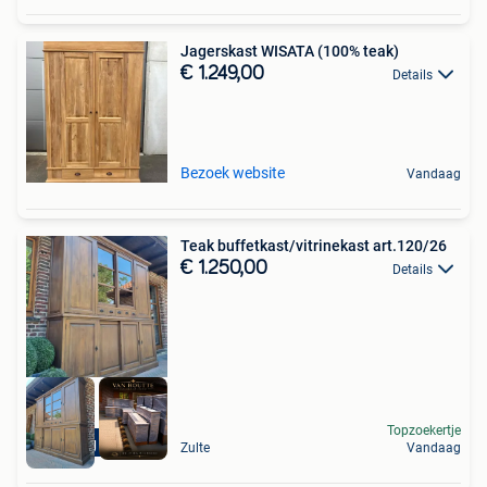
Jagerskast WISATA (100% teak)
€ 1.249,00
Details
Bezoek website
Vandaag
Teak buffetkast/vitrinekast art.120/26
€ 1.250,00
Details
Topzoekertje
Levering mogelijk
Zulte
Vandaag