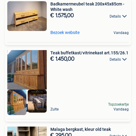
Badkamermeubel teak 200x45x85cm -
White wash
€ 1.575,00
Details
Bezoek website
Vandaag
Teak buffetkast/vitrinekast art.155/26.1
€ 1.450,00
Details
Topzoekertje
Levering mogelijk
Zulte
Vandaag
Malaga bergkast, kleur old teak
€ 295,00