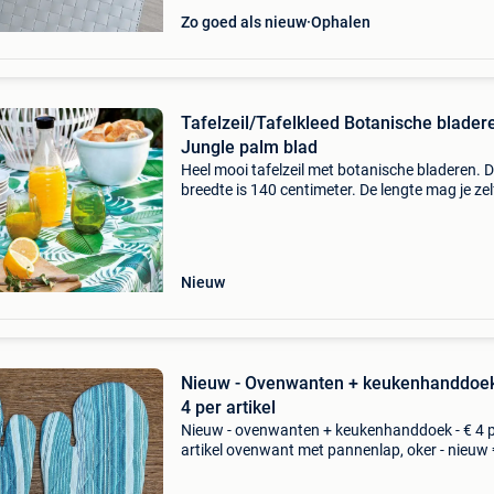
Zo goed als nieuw
Ophalen
Tafelzeil/Tafelkleed Botanische blader
Jungle palm blad
Heel mooi tafelzeil met botanische bladeren. 
breedte is 140 centimeter. De lengte mag je zel
bepalen. Bestel dit tafelzeil op www.hiptafelzei
wil je vrijblijvend onze collectie zien? Of wil je
Nieuw
Nieuw - Ovenwanten + keukenhanddoek
4 per artikel
Nieuw - ovenwanten + keukenhanddoek - € 4 
artikel ovenwant met pannenlap, oker - nieuw 
ongebruikt - 100% katoen - wassen op 40° c p
blauw/witte ovenwanten - nieuw - € 4 = o