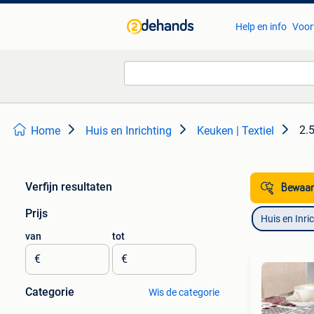
Help en info
Voor
2.
Home
Huis en Inrichting
Keuken | Textiel
Verfijn resultaten
Bewaar
Prijs
Huis en Inri
van
tot
€
€
Categorie
Wis de categorie