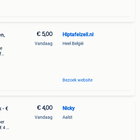
€ 5,00
Hiptafelzeil.nl
en,
Vandaag
Heel België
De
f
l.nl
Bezoek website
€ 4,00
Nicky
 - €
Vandaag
Aalst
per
€ 4 =
aar