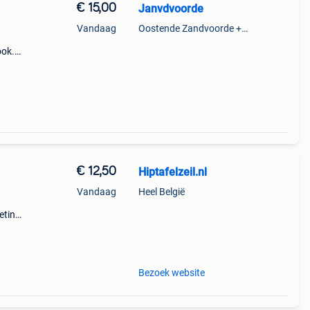
€ 15,00
Janvdvoorde
Vandaag
Oostende Zandvoorde +Oostende
ook.
150 cm
tieke
€ 12,50
Hiptafelzeil.nl
Vandaag
Heel België
eting:
0
l. En
Bezoek website