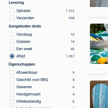
Levering
Ophalen
1.312
Verzenden
958
Aangeboden sinds
Vandaag
10
Gisteren
18
Een week
40
Altijd
1.367
Eigenschappen
Afneembaar
9
Geschikt voor BBQ
8
Geweven
6
Handgemaakt
4
Hittebestendig
8