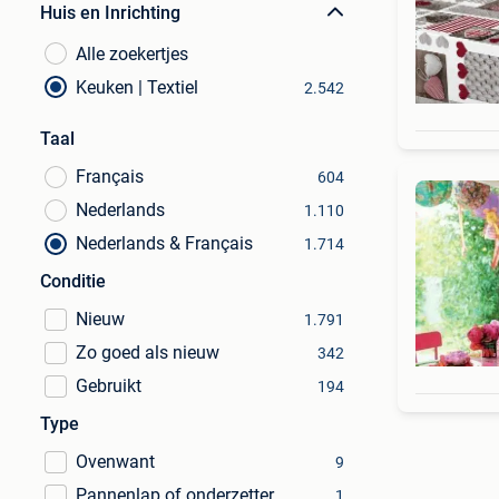
Huis en Inrichting
Alle zoekertjes
Keuken | Textiel
2.542
Taal
Français
604
Nederlands
1.110
Nederlands & Français
1.714
Conditie
Nieuw
1.791
Zo goed als nieuw
342
Gebruikt
194
Type
Ovenwant
9
Pannenlap of onderzetter
1