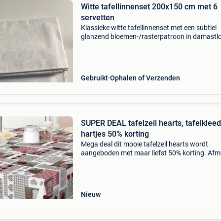
Witte tafellinnenset 200x150 cm met 6
servetten
Klassieke witte tafellinnenset met een subtiel
glanzend bloemen-/rasterpatroon in damastl
Eén set bestaat uit een tafelkleed van 200 × 
en zes bijpassende servetten. Er zijn twee iden
c
Gebruikt
Ophalen of Verzenden
SUPER DEAL tafelzeil hearts, tafelkleed
hartjes 50% korting
Mega deal dit mooie tafelzeil hearts wordt
aangeboden met maar liefst 50% korting. Afm
250 x 140cm prijs: 25,00 nu voor slechts 12,5
bestel dit leuke tafelzeil online bij hiptafelzeil.n
je
Nieuw