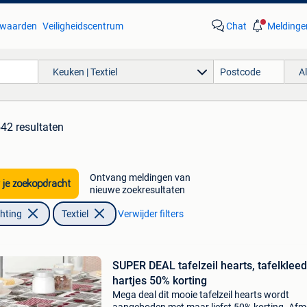
waarden
Veiligheidscentrum
Chat
Meldinge
Keuken | Textiel
A
542 resultaten
Ontvang meldingen van
 je zoekopdracht
nieuwe zoekresultaten
chting
Textiel
Verwijder filters
SUPER DEAL tafelzeil hearts, tafelkleed
hartjes 50% korting
Mega deal dit mooie tafelzeil hearts wordt