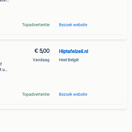
eting:
0
l. En
Topadvertentie
Bezoek website
€ 5,00
Hiptafelzeil.nl
Vandaag
Heel België
of
t u
udig
Topadvertentie
Bezoek website