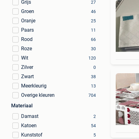
Grijs
27
Groen
46
Oranje
25
Paars
11
Rood
66
Roze
30
Wit
120
Zilver
0
Zwart
38
Meerkleurig
13
Overige kleuren
704
Materiaal
Damast
2
Katoen
54
Kunststof
5