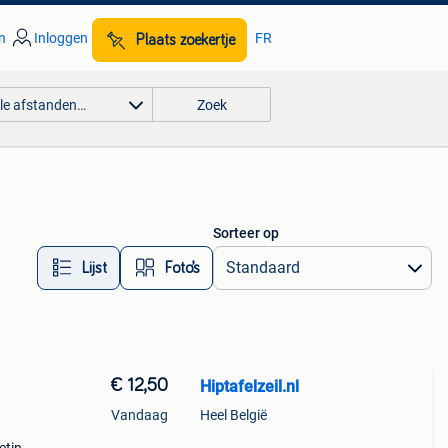
n
Inloggen
FR
Plaats zoekertje
lle afstanden…
Zoek
Sorteer op
Lijst
Foto’s
€ 12,50
Hiptafelzeil.nl
Vandaag
Heel België