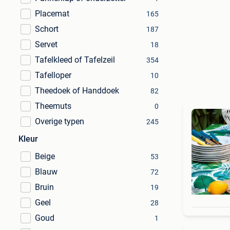
Placemat
165
Schort
187
Servet
18
Tafelkleed of Tafelzeil
354
Tafelloper
10
Theedoek of Handdoek
82
Theemuts
0
Overige typen
245
Kleur
Beige
53
Blauw
72
Bruin
19
Geel
28
Goud
1