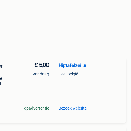
€ 5,00
Hiptafelzeil.nl
en,
Vandaag
Heel België
De
f
l.nl
Topadvertentie
Bezoek website