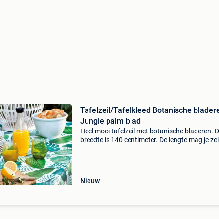
Tafelzeil/Tafelkleed Botanische blader
Jungle palm blad
Heel mooi tafelzeil met botanische bladeren. 
breedte is 140 centimeter. De lengte mag je zel
bepalen. Bestel dit tafelzeil op www.hiptafelzei
wil je vrijblijvend onze collectie zien? Of wil je
Nieuw