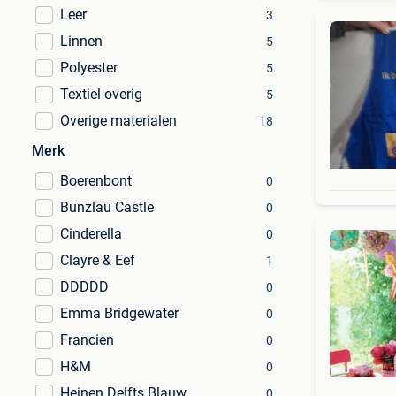
Leer
3
Linnen
5
Polyester
5
Textiel overig
5
Overige materialen
18
Merk
Boerenbont
0
Bunzlau Castle
0
Cinderella
0
Clayre & Eef
1
DDDDD
0
Emma Bridgewater
0
Francien
0
H&M
0
Heinen Delfts Blauw
0