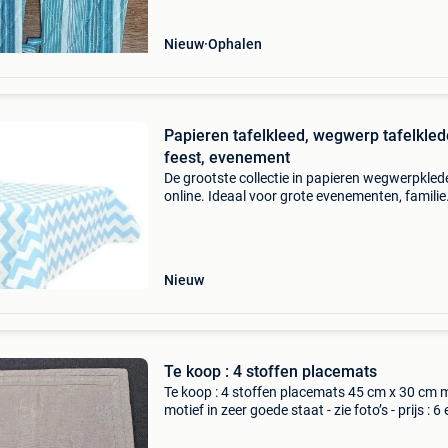
Nieuw
Ophalen
Papieren tafelkleed, wegwerp tafelkle
feest, evenement
De grootste collectie in papieren wegwerpkled
online. Ideaal voor grote evenementen, familie
feesten etc. Bestel bij www.hiptafelzeil.nl heel 
printjes, diverse maten. Bestel eenvoudig via 
Nieuw
Te koop : 4 stoffen placemats
Te koop : 4 stoffen placemats 45 cm x 30 cm 
motief in zeer goede staat - zie foto’s - prijs : 6