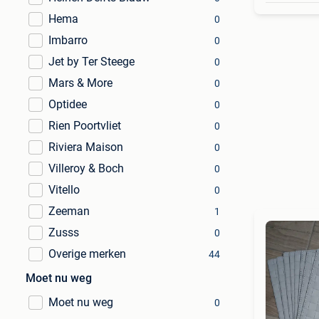
Hema
0
Imbarro
0
Jet by Ter Steege
0
Mars & More
0
Optidee
0
Rien Poortvliet
0
Riviera Maison
0
Villeroy & Boch
0
Vitello
0
Zeeman
1
Zusss
0
Overige merken
44
Moet nu weg
Moet nu weg
0