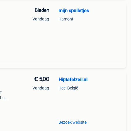
Bieden
mijn spulletjes
Vandaag
Hamont
€ 5,00
Hiptafelzeil.nl
Vandaag
Heel België
of
t u
udig
Bezoek website