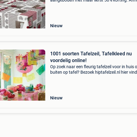
aangeboden met maar liefst 50% korting. Afm
250 x 140cm prijs: 25,00 nu voor slechts 12,5
bestel dit leuke tafelzeil online bij hiptafelzeil.n
je
Nieuw
1001 soorten Tafelzeil, Tafelkleed nu
voordelig online!
Op zoek naar een fleurig tafelzeil voor in huis 
buiten op tafel? Bezoek hiptafelzeil.nl hier vind
1001 leuke tafelzeil, voordelig geprijsd! Eenvo
bestellen, snel thuisbezorgd. (Ook in belgië
Nieuw