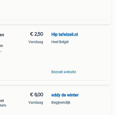
€ 2,50
Hip tafelzeil.nl
den
Vandaag
Heel België
en
veel
de we
Bezoek website
€ 6,00
eddy de winter
met
Vandaag
Begijnendijk
 euro