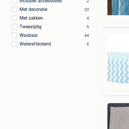
Inclusief accessoires
2
Met decoratie
23
Met zakken
4
Tweezijdig
5
Wasbaar
44
Waterafstotend
6