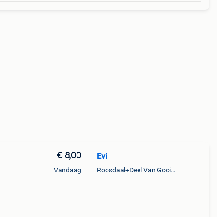
€ 8,00
Evi
Vandaag
Roosdaal+Deel Van Gooik En Sint-Kwintens-Lennik