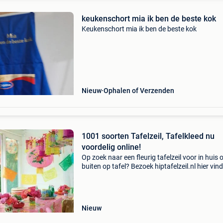
keukenschort mia ik ben de beste kok
Keukenschort mia ik ben de beste kok
Nieuw
Ophalen of Verzenden
1001 soorten Tafelzeil, Tafelkleed nu
voordelig online!
Op zoek naar een fleurig tafelzeil voor in huis 
buiten op tafel? Bezoek hiptafelzeil.nl hier vind
1001 leuke tafelzeil, voordelig geprijsd! Eenvo
bestellen, snel thuisbezorgd. (Ook in belgië
Nieuw