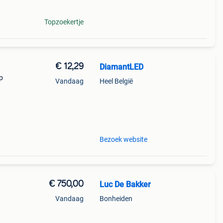
Topzoekertje
€ 12,29
DiamantLED
p
Vandaag
Heel België
tie!
Bezoek website
€ 750,00
Luc De Bakker
Vandaag
Bonheiden
oed,
is