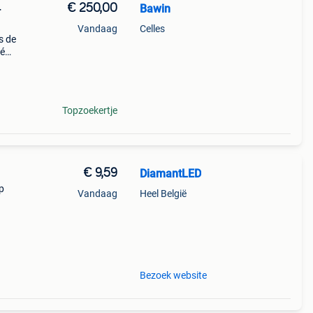
€ 250,00
Bawin
+
Vandaag
Celles
s de
né
on
Topzoekertje
€ 9,59
DiamantLED
p
Vandaag
Heel België
tie!
Bezoek website