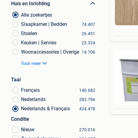
Huis en Inrichting
Alle zoekertjes
Slaapkamer | Bedden
74.407
Stoelen
26.451
Keuken | Servies
23.324
Woonaccessoires | Overige
14.706
Toon meer
Taal
Français
140.682
Nederlands
283.796
Nederlands & Français
424.478
Conditie
Nieuw
270.016