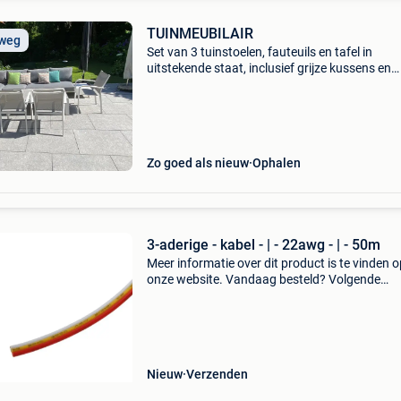
TUINMEUBILAIR
 weg
Set van 3 tuinstoelen, fauteuils en tafel in
uitstekende staat, inclusief grijze kussens en
sierkussens, voor een totaalprijs van € 1.600,
(Duizend zeshonderd euro).
Zo goed als nieuw
Ophalen
3-aderige - kabel - | - 22awg - | - 50m
Meer informatie over dit product is te vinden o
onze website. Vandaag besteld? Volgende
werkdag in huis en altijd minimaal 2 jaar garan
Gebruik de volgende link:
Nieuw
Verzenden