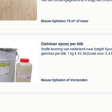
met uw contactgegevens en u krijgt een offert
maat via mail. Meer info op belat.be belat bree
industrieterrein kanaal-noord 1413 3960 bree,
Nieuw
Ophalen
75 m² of meer
Gietvloer epoxy per blik
Snelle levering van nederland naar belgië! Epo
gietvloer per blik: 1 kg € 33.50(Goed voor: 0.4 
1.5 Mm laagdikte) 5 kg € 108.50(Goed voor: 2
bij 1.5 Mm laagdikte) 10 kg € 187
Nieuw
Ophalen of Verzenden