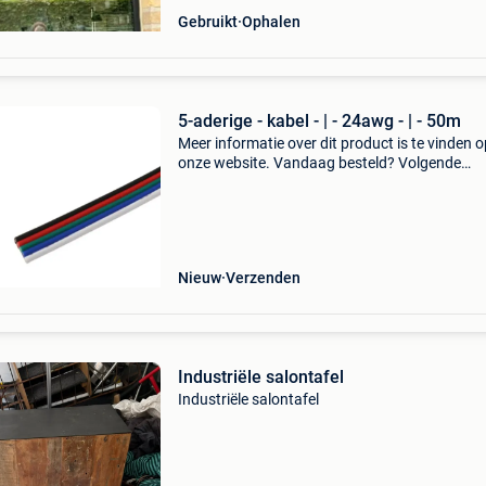
Gebruikt
Ophalen
5-aderige - kabel - | - 24awg - | - 50m
Meer informatie over dit product is te vinden o
onze website. Vandaag besteld? Volgende
werkdag in huis en altijd minimaal 2 jaar garan
Gebruik de volgende link:
Nieuw
Verzenden
Industriële salontafel
Industriële salontafel