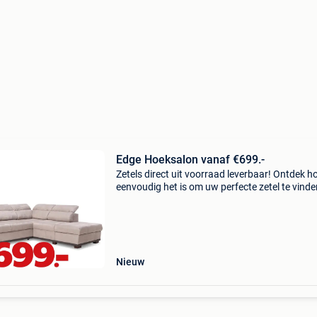
Edge Hoeksalon vanaf €699.-
Zetels direct uit voorraad leverbaar! Ontdek h
eenvoudig het is om uw perfecte zetel te vinde
Profiteer vandaag van onze promoties en geni
snel van uw nieuwe zetel. Met 49 megastores 
belgië,
Nieuw