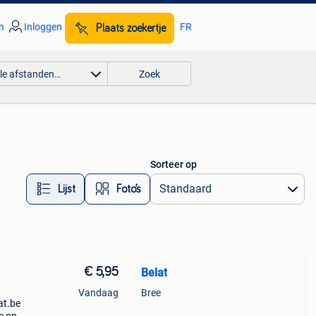
n
Inloggen
FR
Plaats zoekertje
lle afstanden…
Zoek
Sorteer op
Lijst
Foto’s
€ 5,95
Belat
Vandaag
Bree
at.be