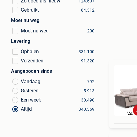
Zo goed als nieuw
124.607
Gebruikt
84.312
Moet nu weg
Moet nu weg
200
Levering
Ophalen
331.100
Verzenden
91.320
Aangeboden sinds
Vandaag
792
Gisteren
5.913
Een week
30.490
Altijd
340.369