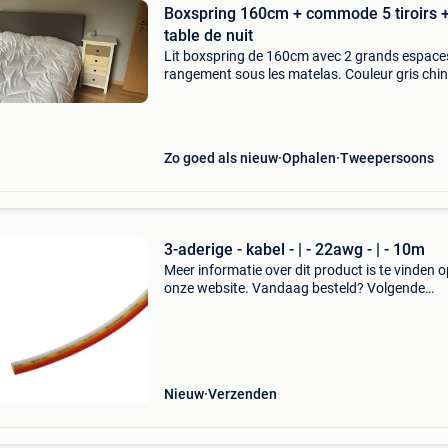
Boxspring 160cm + commode 5 tiroirs 
table de nuit
Lit boxspring de 160cm avec 2 grands espace
rangement sous les matelas. Couleur gris chi
commode 5 tiroirs table de nuit 4 tiroirs très b
état presque pas utilisé
Zo goed als nieuw
Ophalen
Tweepersoons
3-aderige - kabel - | - 22awg - | - 10m
Meer informatie over dit product is te vinden o
onze website. Vandaag besteld? Volgende
werkdag in huis en altijd minimaal 2 jaar garan
Gebruik de volgende link:
Nieuw
Verzenden