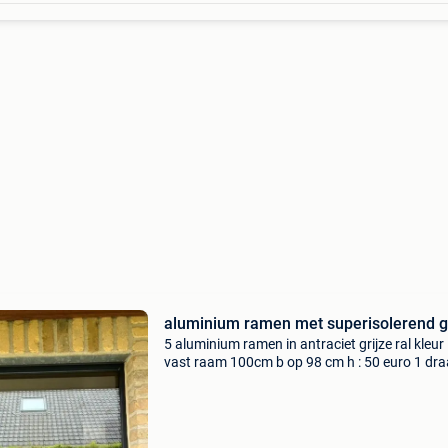
aluminium ramen met superisolerend g
5 aluminium ramen in antraciet grijze ral kleur
vast raam 100cm b op 98 cm h : 50 euro 1 dra
raam 100cm b op 98 cm h : 75 euro 1 raam, he
draaikip raam 2m37 b op 98 cm h : 100 euro 1
ra