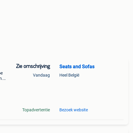
Zie omschrijving
Seats and Sofas
oe
Vandaag
Heel België
n.
et
in
Topadvertentie
Bezoek website