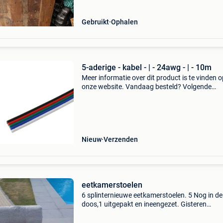
Gebruikt
Ophalen
5-aderige - kabel - | - 24awg - | - 10m
Meer informatie over dit product is te vinden o
onze website. Vandaag besteld? Volgende
werkdag in huis en altijd minimaal 2 jaar garan
Gebruik de volgende link:
Nieuw
Verzenden
eetkamerstoelen
6 splinternieuwe eetkamerstoelen. 5 Nog in de
doos,1 uitgepakt en ineengezet. Gisteren
afgehaald. Stevige stoel,draait 180°, zit zeer g
kleur in toonzaal was grijs naar ons inzien, thu