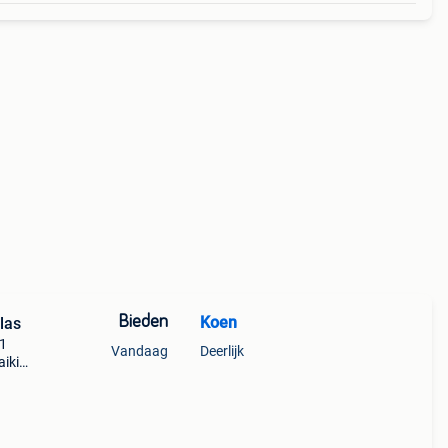
Bieden
Koen
las
 1
Vandaag
Deerlijk
aikip
lft
 vast