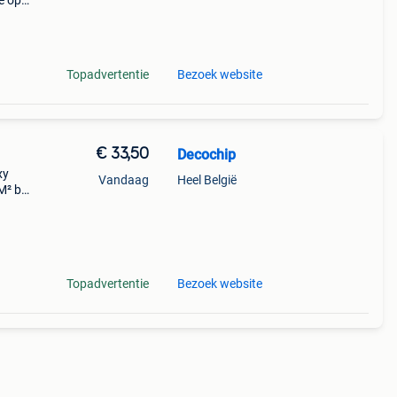
e op
 belgi
Topadvertentie
Bezoek website
€ 33,50
Decochip
xy
Vandaag
Heel België
M² bij
 m²
Topadvertentie
Bezoek website