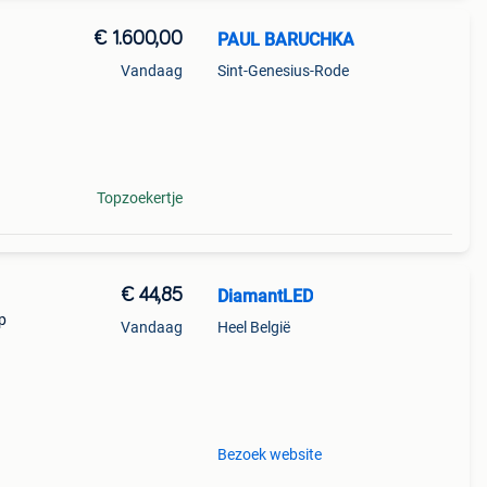
€ 1.600,00
PAUL BARUCHKA
Vandaag
Sint-Genesius-Rode
00
Topzoekertje
€ 44,85
DiamantLED
p
Vandaag
Heel België
tie!
Bezoek website