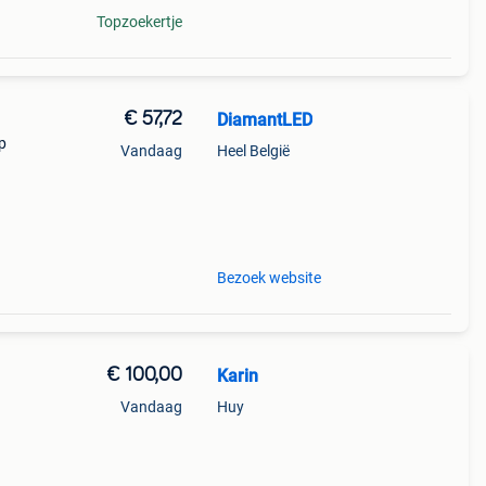
Topzoekertje
€ 57,72
DiamantLED
p
Vandaag
Heel België
tie!
Bezoek website
€ 100,00
Karin
Vandaag
Huy