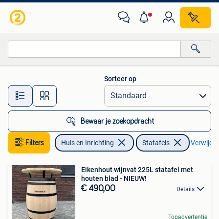
Tafels | Statafels
Sorteer op
Alle afstanden…
Bewaar je zoekopdracht
Filters
Huis en Inrichting
Statafels
Verwijder 
Eikenhout wijnvat 225L statafel met
houten blad - NIEUW!
€ 490,00
Details
Topadvertentie