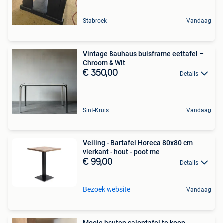
Stabroek
Vandaag
Vintage Bauhaus buisframe eettafel –
Chroom & Wit
€ 350,00
Details
Sint-Kruis
Vandaag
Veiling - Bartafel Horeca 80x80 cm
vierkant - hout - poot me
€ 99,00
Details
Bezoek website
Vandaag
Mooie houten salontafel te koop