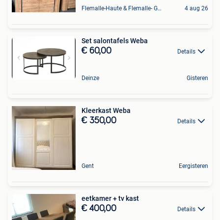
Flemalle-Haute & Flemalle- Grande & Partie Awirs
4 aug 26
Set salontafels Weba
€ 60,00
Details
Deinze
Gisteren
Kleerkast Weba
€ 350,00
Details
Gent
Eergisteren
eetkamer + tv kast
€ 400,00
Details