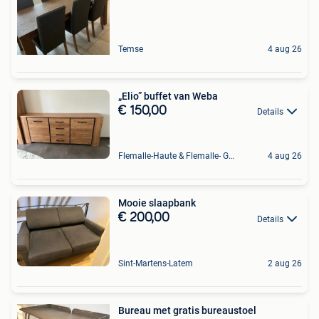
Temse
4 aug 26
„Elio” buffet van Weba
€ 150,00
Details
Flemalle-Haute & Flemalle- Grande & Partie Awirs
4 aug 26
Mooie slaapbank
€ 200,00
Details
Sint-Martens-Latem
2 aug 26
Bureau met gratis bureaustoel