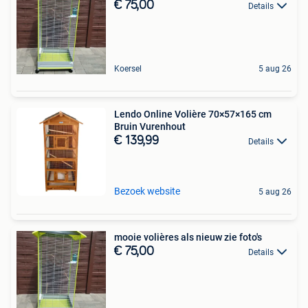
€ 75,00
Details
Koersel
5 aug 26
Lendo Online Volière 70×57×165 cm
Bruin Vurenhout
€ 139,99
Details
Bezoek website
5 aug 26
mooie volières als nieuw zie foto's
€ 75,00
Details