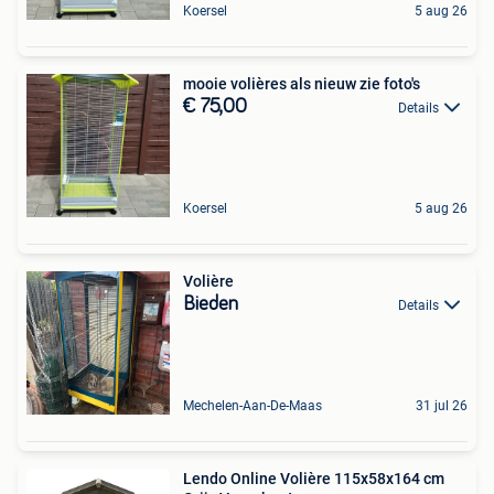
Koersel
5 aug 26
mooie volières als nieuw zie foto's
€ 75,00
Details
Koersel
5 aug 26
Volière
Bieden
Details
Mechelen-Aan-De-Maas
31 jul 26
Lendo Online Volière 115x58x164 cm