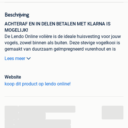
Beschrijving
ACHTERAF EN IN DELEN BETALEN MET KLARNA IS
MOGELIJK!
De Lendo Online volière is de ideale huisvesting voor jouw
vogels, zowel binnen als buiten. Deze stevige vogelkooi is
gemaakt van duurzaam geïmpregneerd vurenhout en is
volledig weersbestendig. Dankzij het slimme ontwerp en de
Lees meer
hoogwaardige materialen biedt deze volière jouw vogels
een veilige en comfortabele plek, het hele jaar door.
Geschikt voor alle soorten vogels, zoals parkieten, kanaries,
Website
grasparkieten, zebravinken en kleine papegaaiachtigen. De
koop dit product op lendo online!
volière is voorzien van twee zitstokjes, waar de vogels
kunnen rusten en spelen. De meegeleverde voederbak kan
op verschillende plekken worden bevestigd, zodat je de
inrichting makkelijk kunt aanpassen.
...
Een praktisch voordeel is de uitschuifbare lade van
...
melamine, waarop de vogels hun ontlasting doen. Dankzij
...
het gladde oppervlak is deze lade eenvoudig schoon te
...