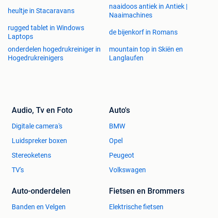
Over Lendo Online
naaidoos antiek in Antiek |
heultje in Stacaravans
Lendo Online is uw bedrijf voor artikelen voor in en rondom
Naaimachines
het huis. Wij hebben een variërend assortiment dat elke
rugged tablet in Windows
de bijenkorf in Romans
week wordt geüpdatet met nieuwe producten. Wij bezorgen
Laptops
op alle adressen in België. Bij Lendo Online is niets te gek!
onderdelen hogedrukreiniger in
mountain top in Skiën en
Voordelen
Hogedrukreinigers
Langlaufen
Door ons grote assortiment en de fijne prijzen zal er altijd
een product voor u bij zitten.
Al onze producten liggen op voorraad in Nederland en
worden, wanneer ze voor
14:00
zijn besteld, dezelfde dag
nog verstuurd!
Audio, Tv en Foto
Auto's
Contact
Digitale camera's
BMW
U kunt altijd een bericht sturen met vragen naar:
Luidspreker boxen
Opel
info@lendo-online.eu
Stereoketens
Peugeot
TV's
Volkswagen
Auto-onderdelen
Fietsen en Brommers
Banden en Velgen
Elektrische fietsen