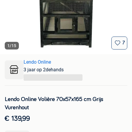
7
1
/
15
Lendo Online
3 jaar op 2dehands
...
Lendo Online Volière 70x57x165 cm Grijs
Vurenhout
€ 139,99