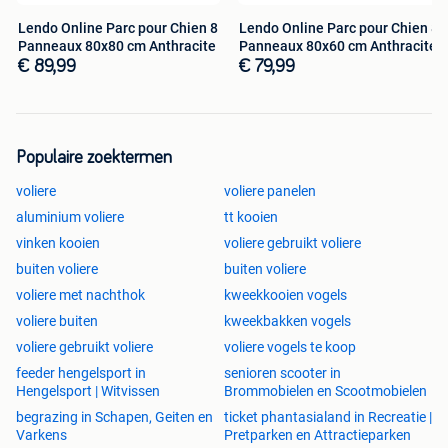
Bestellen?
Lendo Online Parc pour Chien 8
Lendo Online Parc pour Chien 8
Klik op de gele knop naar website.
Panneaux 80x80 cm Anthracite
Panneaux 80x60 cm Anthracite
Maak uw keuze op de website.
€ 89,99
€ 79,99
Klik op toevoegen aan winkelwagen en betaal
eenvoudig via Bancontact, Klarna, Google Pay, Apple
Pay, PayPal, iDeal of creditcard na het invullen van
uw gegevens.
Populaire zoektermen
Zodra wij uw betaling hebben ontvangen, verwerken
voliere
voliere panelen
wij de bestelling en gaan we voor u aan de slag!
aluminium voliere
tt kooien
Verzenden naar alle adressen in België is mogelijk (+6,99
vinken kooien
voliere gebruikt voliere
EUR). Ophalen is mogelijk op afspraak.
buiten voliere
buiten voliere
Bij Lendo Online heeft u altijd kopersbescherming als u
voliere met nachthok
kweekkooien vogels
bestelt. Als een product niet wordt geleverd, bent u altijd
beschermd op uw aankoop.
voliere buiten
kweekbakken vogels
Wel zo veilig!
Achteraf en in delen betalen via
Klarna
is
voliere gebruikt voliere
voliere vogels te koop
mogelijk.
feeder hengelsport in
senioren scooter in
Kijk voor meer advertenties op ons verkoopkanaal of bekijk
Hengelsport | Witvissen
Brommobielen en Scootmobielen
onze website:
begrazing in Schapen, Geiten en
ticket phantasialand in Recreatie |
www.lendo-online.eu
/
www.lendo-online.eu/fr/
Varkens
Pretparken en Attractieparken