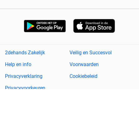
2dehands Zakelijk
Veilig en Succesvol
Help en info
Voorwaarden
Privacyverklaring
Cookiebeleid
Privacyvoorkeuren
Over 2dehands
Adevinta
Sitemap
2dehands is niet aansprakelijk voor (gevolg)schade die voortkomt