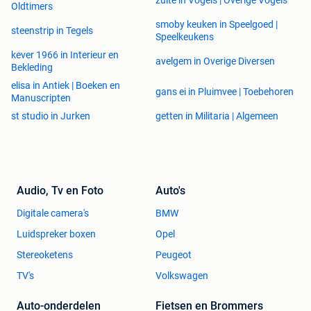
zulte in Vogels | Overige Vogels
Oldtimers
smoby keuken in Speelgoed |
steenstrip in Tegels
Speelkeukens
kever 1966 in Interieur en
avelgem in Overige Diversen
Bekleding
elisa in Antiek | Boeken en
gans ei in Pluimvee | Toebehoren
Manuscripten
st studio in Jurken
getten in Militaria | Algemeen
Audio, Tv en Foto
Auto's
Digitale camera's
BMW
Luidspreker boxen
Opel
Stereoketens
Peugeot
TV's
Volkswagen
Auto-onderdelen
Fietsen en Brommers