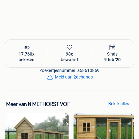
hebben, bel gerust op onderstaand nummer.
NIET OP ZONDAG
Hartelijke groet,
Dierverblijven Methorst
Lage Valkseweg 102
6741GD Lunteren
17.760x
98x
Sinds
0318-572671
bekeken
bewaard
9 feb '20
www.dierverblijven-methorst.nl
Zoekertjesnummer: a58610869
Meld aan 2dehands
Bekijk alles
Meer van N METHORST VOF