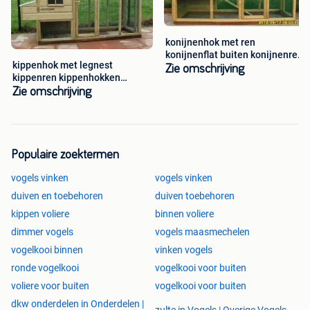
konijnenhok met ren
konijnenflat buiten konijnenren
kippenhok met legnest
overdekt
Zie omschrijving
kippenren kippenhokken
kippen nachthok
Zie omschrijving
Populaire zoektermen
vogels vinken
vogels vinken
duiven en toebehoren
duiven toebehoren
kippen voliere
binnen voliere
dimmer vogels
vogels maasmechelen
vogelkooi binnen
vinken vogels
ronde vogelkooi
vogelkooi voor buiten
voliere voor buiten
vogelkooi voor buiten
dkw onderdelen in Onderdelen |