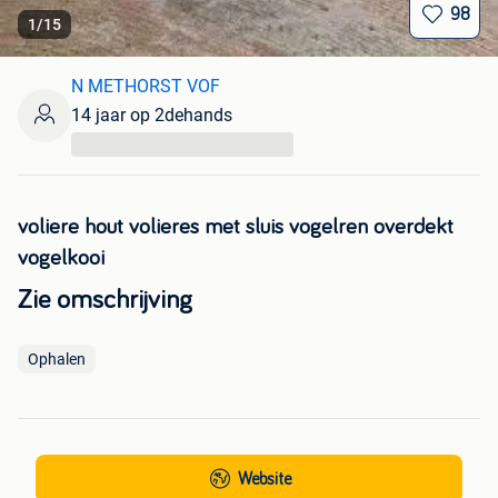
98
1
/
15
N METHORST VOF
14 jaar op 2dehands
...
voliere hout volieres met sluis vogelren overdekt
vogelkooi
Zie omschrijving
Ophalen
Website