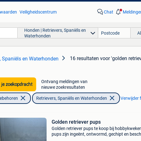
waarden
Veiligheidscentrum
Chat
Meldinge
Honden | Retrievers, Spaniëls en
A
Waterhonden
16 resultaten
voor 'golden retrie
s, Spaniëls en Waterhonden
Ontvang meldingen van
 je zoekopdracht
nieuwe zoekresultaten
oebehoren
Retrievers, Spaniëls en Waterhonden
Verwijder f
Golden retriever pups
Golden retriever pups te koop bij hobbykweker
pups zijn ingeënt, ontwormd, gechipt en besc
over een europees paspoort en een schriftelijk