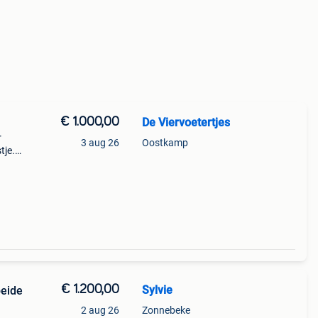
€ 1.000,00
De Viervoetertjes
r
3 aug 26
Oostkamp
tje.
 ook
€ 1.200,00
Sylvie
beide
2 aug 26
Zonnebeke