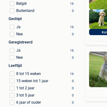
België
16
Buitenland
0
Gechipt
Ja
16
Ko
Nee
0
Geregistreerd
Ja
16
Nee
0
Leeftijd
8 tot 15 weken
16
15 weken tot 1 jaar
0
1 tot 2 jaar
0
3 tot 5 jaar
0
6 jaar of ouder
0