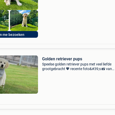
m me bezoeken
Golden retriever pups
Speelse golden retriever pups met veel liefde
grootgebracht 💖 recente foto&#39;s 📸 van
06/08/2026 ✅ geboren: 15/04 en 22/04/2026
belgie. ✅ Prijs: per pupje varieert vanaf 1350 €
1450