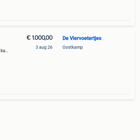
€ 1.000,00
De Viervoetertjes
3 aug 26
Oostkamp
n kan
 8 de
 de