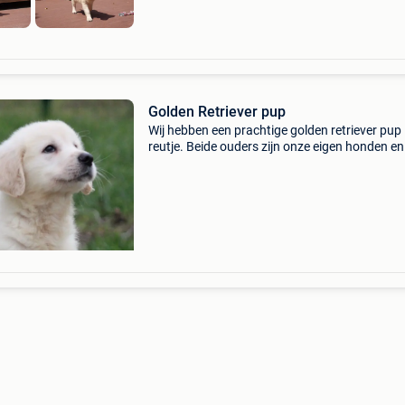
Golden Retriever pup
Wij hebben een prachtige golden retriever pup
reutje. Beide ouders zijn onze eigen honden e
je ook zien ter plaatse. Foto 7 is de papa , foto
mama de pup is geboren 11.06.2026 Wanneer
pup