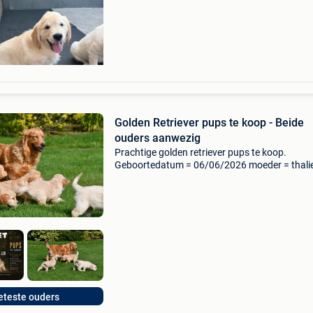
garantiecertificaat. De pups zijn sociaal en kin
Golden Retriever pups te koop - Beide
ouders aanwezig
Prachtige golden retriever pups te koop.
Geboortedatum = 06/06/2026 moeder = thali
mas carpone (roepnaam thalia) zij heeft een fc
stamboom uit frankrijk. Vader = leo (zonder
stamboom, afkomstig u
eteste ouders