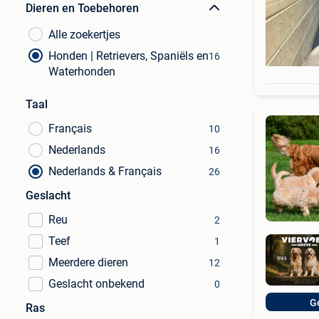
Dieren en Toebehoren
Alle zoekertjes
Honden | Retrievers, Spaniëls en
16
Waterhonden
Taal
Français
10
Nederlands
16
Nederlands & Français
26
Geslacht
Reu
2
Teef
1
Meerdere dieren
12
Geslacht onbekend
0
G
Ras