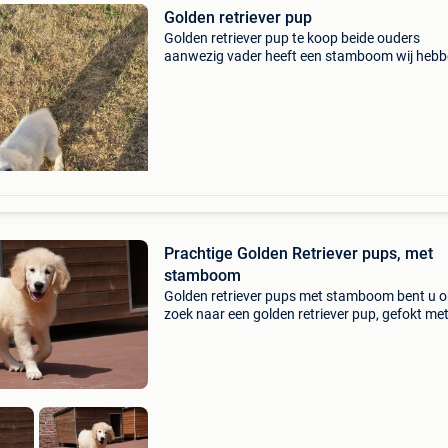
Golden retriever pup
Golden retriever pup te koop beide ouders
aanwezig vader heeft een stamboom wij heb
enkel golden retrievers. De hondjes krijgen de
wettelijke garanties. Bij interesse mag je cont
opnemen met +32
Prachtige Golden Retriever pups, met
stamboom
Golden retriever pups met stamboom bent u 
zoek naar een golden retriever pup, gefokt me
en kennis? Bij ons zijn prachtige pups geboren
grootgebracht in een warme omgeving, same
hun ma