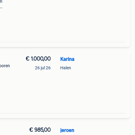
en
eten
€ 1.000,00
Karina
eboren
26 jul 26
Halen
 en
t
€ 985,00
jeroen