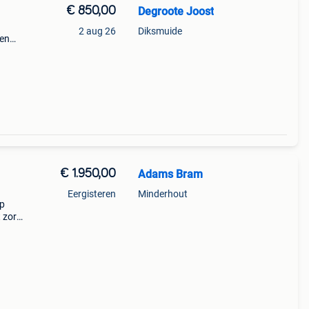
€ 850,00
Degroote Joost
2 aug 26
Diksmuide
ben
act
€ 1.950,00
Adams Bram
Eergisteren
Minderhout
op
t zorg
 en
n met