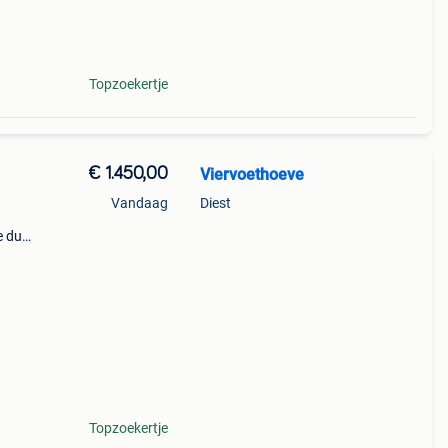
dvri
Topzoekertje
€ 1.450,00
Viervoethoeve
Vandaag
Diest
e du
i
Topzoekertje