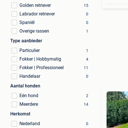
Golden retriever
15
Labrador retriever
0
Spaniël
0
Overige rassen
1
Type aanbieder
Particulier
1
Fokker | Hobbymatig
4
Fokker | Professioneel
11
Handelaar
0
Aantal honden
Eén hond
2
Meerdere
14
Herkomst
Nederland
0