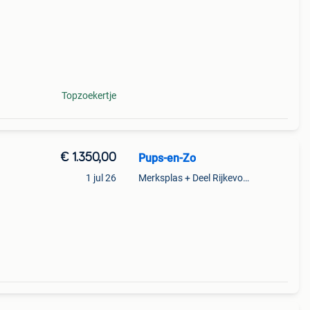
Topzoekertje
€ 1.350,00
Pups-en-Zo
1 jul 26
Merksplas + Deel Rijkevorsel
 in
 tot