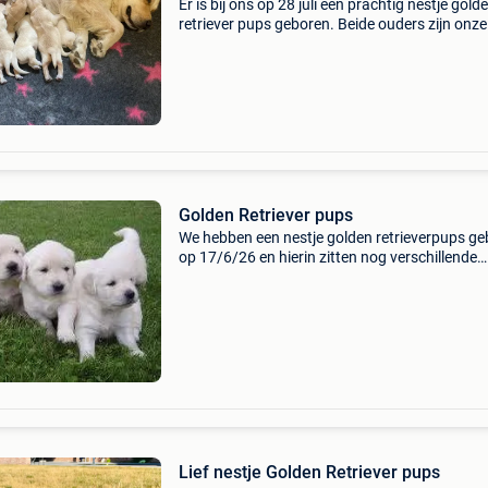
Er is bij ons op 28 juli een prachtig nestje gold
retriever pups geboren. Beide ouders zijn onze
eigen honden en kan je dus ook allebei ontmo
(op de laatste foto’s zie je de mama en papa).
Zowel
Golden Retriever pups
We hebben een nestje golden retrieverpups g
op 17/6/26 en hierin zitten nog verschillende
reutjes en teefjes. De hondjes zijn hier geboren
de ouders zijn aanwezig. Deze pups mogen he
nestje
Lief nestje Golden Retriever pups