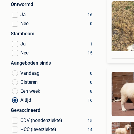
Ontwormd
Ja
16
Nee
0
Stamboom
Ja
1
Nee
15
Aangeboden sinds
Vandaag
0
Gisteren
0
Een week
8
Altijd
16
Gevaccineerd
CDV (hondenziekte)
15
HCC (leverziekte)
14