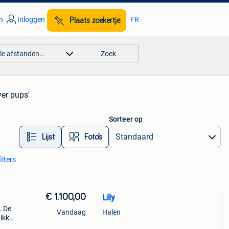
n
Inloggen
FR
Plaats zoekertje
lle afstanden…
Zoek
ver pups'
Sorteer op
Lijst
Foto’s
ilters
€ 1.100,00
Lily
. De
Vandaag
Halen
hikken