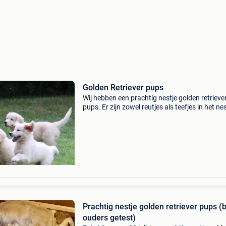
Golden Retriever pups
Wij hebben een prachtig nestje golden retrieve
pups. Er zijn zowel reutjes als teefjes in het nes
Beide ouders zijn onze eigen honden en kan je
zien ter plaatse. Foto 23 is de papa , foto 24
Prachtig nestje golden retriever pups (
ouders getest)