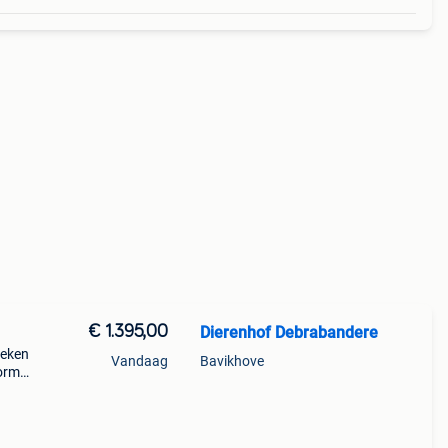
€ 1.395,00
Dierenhof Debrabandere
weken
Vandaag
Bavikhove
wormd
n een
rain