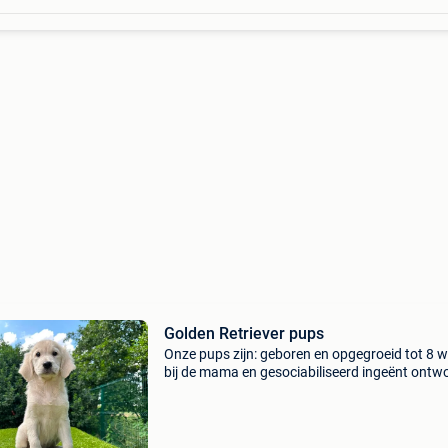
Golden Retriever pups
Onze pups zijn: geboren en opgegroeid tot 8 
bij de mama en gesociabiliseerd ingeënt ont
gechipt en geregistreerd bij dogid voorzien va
europees paspoort gestart met zindelijkheidst