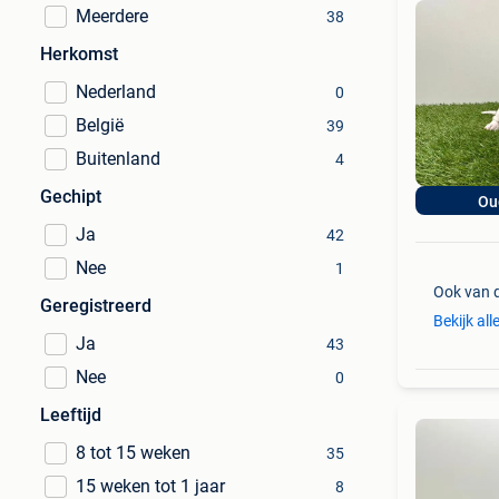
Meerdere
38
Herkomst
Nederland
0
België
39
Buitenland
4
Gechipt
Ou
Ja
42
Nee
1
Ook van 
Geregistreerd
Bekijk all
Ja
43
Nee
0
Leeftijd
8 tot 15 weken
35
15 weken tot 1 jaar
8