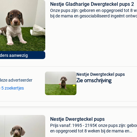
Nestje Gladharige Dwergteckel pups 2
Onze pups zijn: geboren en opgegroeid tot 8 
bij de mama en gesociabiliseerd ingeënt ont
gechipt en geregistreerd bij dogid voorzien va
europees paspoort gestart met zindelijkheidst
ders aanwezig
Nestje Dwergteckel pups
deze adverteerder
Zie omschrijving
e 5 zoekertjes
Nestje Dwergteckel pups
Prijs vanaf: 1995 - 2195€ onze pups zijn: gebo
en opgegroeid tot 8 weken bij de mama en
gesociabiliseerd ingeënt ontwormd gechipt en