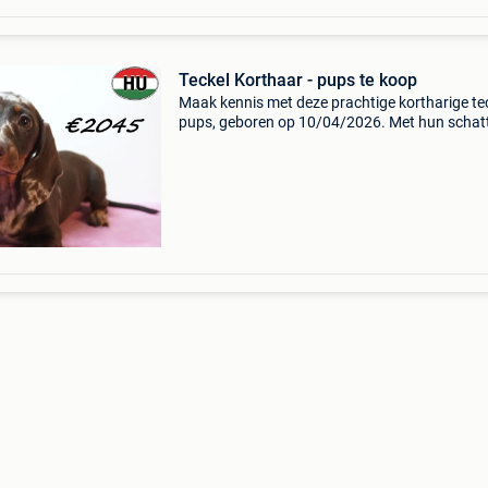
Teckel Korthaar - pups te koop
Maak kennis met deze prachtige kortharige te
pups, geboren op 10/04/2026. Met hun schat
snoetjes, korte pootjes en unieke kleuren – ch
tan, lilac tan en merle – zijn het echte kleine bl