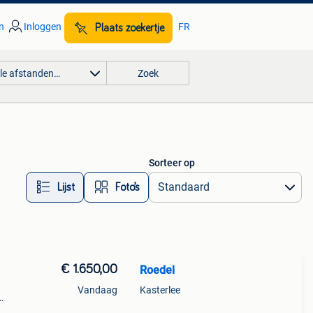
n
Inloggen
FR
Plaats zoekertje
lle afstanden…
Zoek
Sorteer op
Lijst
Foto’s
€ 1.650,00
Roedel
Vandaag
Kasterlee
eboren