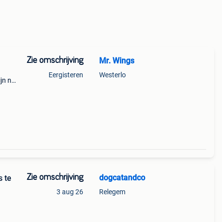
Zie omschrijving
Mr. Wings
Eergisteren
Westerlo
ijn nu
d,
peels
Zie omschrijving
dogcatandco
s te
3 aug 26
Relegem
heid.