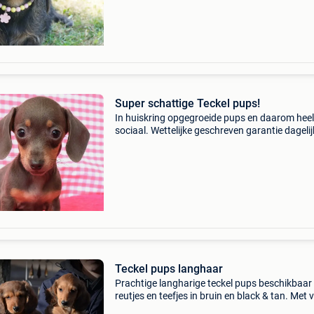
Nieuwsgierig, moedig en zeer intelligent, ontd
ze gr
Super schattige Teckel pups!
In huiskring opgegroeide pups en daarom heel
sociaal. Wettelijke geschreven garantie dageli
dierenartstoezicht geboortedatum - 12/04/2
Teckel pups langhaar
Prachtige langharige teckel pups beschikbaar
reutjes en teefjes in bruin en black & tan. Met v
zorg en liefde opgegroeid samen met de mama