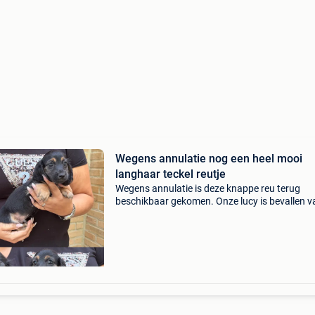
Wegens annulatie nog een heel mooi
langhaar teckel reutje
Wegens annulatie is deze knappe reu terug
beschikbaar gekomen. Onze lucy is bevallen v
knappe pups en deze is daarvan dus terug
beschikbaar. Hij mag het nestje al verlaten va
vandaag. Onze pups