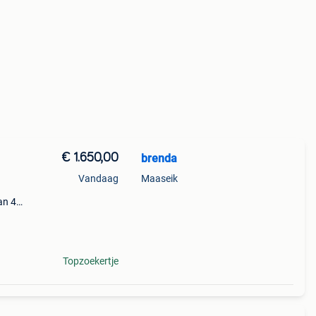
€ 1.650,00
brenda
Vandaag
Maaseik
an 4
naf
Topzoekertje