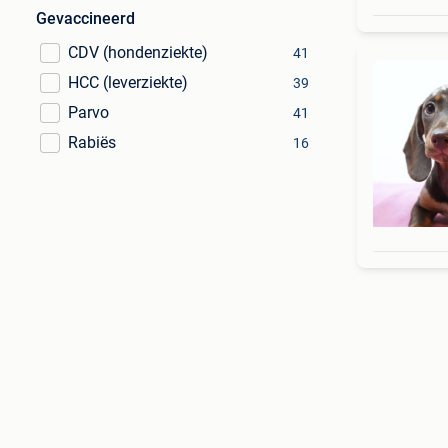
Gevaccineerd
CDV (hondenziekte)
41
HCC (leverziekte)
39
Parvo
41
Rabiës
16