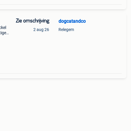
Zie omschrijving
dogcatandco
ckel
2 aug 26
Relegem
tige
oco
ikva