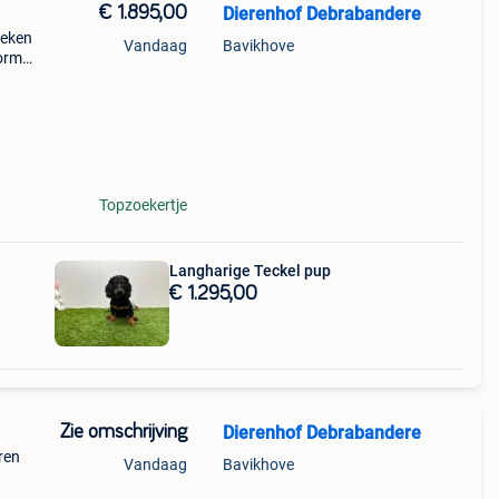
€ 1.895,00
Dierenhof Debrabandere
weken
Vandaag
Bavikhove
wormd
n een
rain
Topzoekertje
Langharige Teckel pup
€ 1.295,00
Zie omschrijving
Dierenhof Debrabandere
ren
Vandaag
Bavikhove