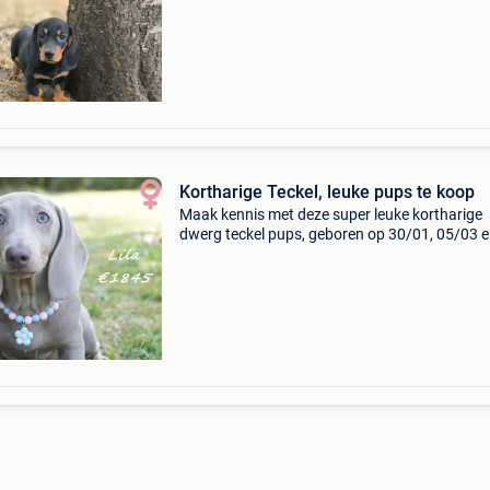
op 10 april 2026 en 16 april 2026. Onze pups
groeien op in ee
Kortharige Teckel, leuke pups te koop
Maak kennis met deze super leuke kortharige
dwerg teckel pups, geboren op 30/01, 05/03 
09/03/2026. Met hun schattige snoetjes, kort
pootjes en prachtige kleuren – blue tan, lilac t
blauw tricol