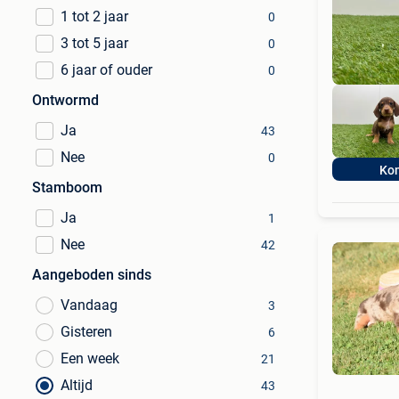
1 tot 2 jaar
0
3 tot 5 jaar
0
6 jaar of ouder
0
Ontwormd
Ja
43
Nee
0
Ko
Stamboom
Ja
1
Nee
42
Aangeboden sinds
Vandaag
3
Gisteren
6
Een week
21
Altijd
43