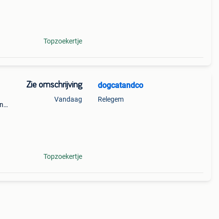
Topzoekertje
Zie omschrijving
dogcatandco
Vandaag
Relegem
en
e
an,
Topzoekertje