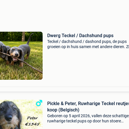
Dwerg Teckel / Dachshund pups
Teckel / dachshund / dashond pups, de pups
groeien op in huis samen met andere dieren. Z
volop in de ontdekkings fase, vrij ondernemen
sociaal naar mensen en dieren... Zeer actief s
en bo
Pickle & Peter, Ruwharige Teckel reutje
koop (Belgisch)
Geboren op 5 april 2026, vallen deze schattige
ruwharige teckel pups op door hun stoere
uitstraling, alerte blik en levendige persoonlijk