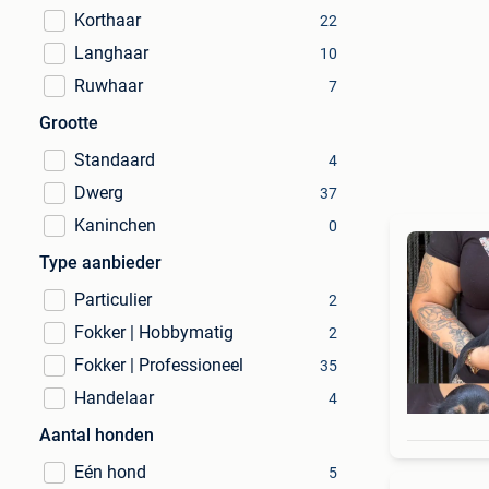
Korthaar
22
Langhaar
10
Ruwhaar
7
Grootte
Standaard
4
Dwerg
37
Kaninchen
0
Type aanbieder
Particulier
2
Fokker | Hobbymatig
2
Fokker | Professioneel
35
Handelaar
4
Aantal honden
Eén hond
5