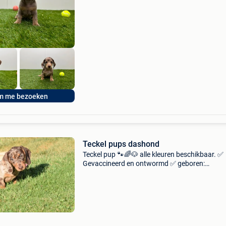
geregistreerd bij dogid voorzien van een euro
paspoort
m me bezoeken
Teckel pups dashond
Teckel pup 🐾🌈🐶 alle kleuren beschikbaar. ✅
Gevaccineerd en ontwormd ✅ geboren:
13/04/2026 in slovakije. En 19/05/2026 gebor
belgie. ✅ Prijs per pupje varieert vanaf 1095 €
geïdentificee