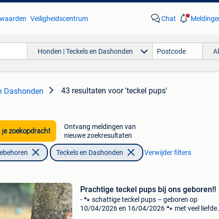
waarden
Veiligheidscentrum
Chat
Meldinge
Honden | Teckels en Dashonden
A
43 resultaten
voor 'teckel pups'
en Dashonden
Ontvang meldingen van
 je zoekopdracht
nieuwe zoekresultaten
oebehoren
Teckels en Dashonden
Verwijder filters
Prachtige teckel pups bij ons geboren!!
- 🐾 schattige teckel pups – geboren op
10/04/2026 en 16/04/2026 🐾 met veel liefde
stellen wij onze prachtige teckel pups voor, g