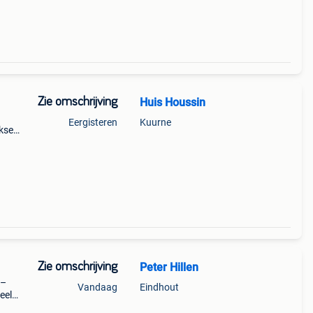
ekken
Zie omschrijving
Huis Houssin
Eergisteren
Kuurne
jkse
026
Zie omschrijving
Peter Hillen
 –
Vandaag
Eindhout
eel
 tot