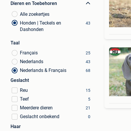
Dieren en Toebehoren
Alle zoekertjes
Honden | Teckels en
43
Dashonden
Taal
Français
25
Nederlands
43
Nederlands & Français
68
Geslacht
Reu
15
Teef
5
Meerdere dieren
21
Geslacht onbekend
0
Haar