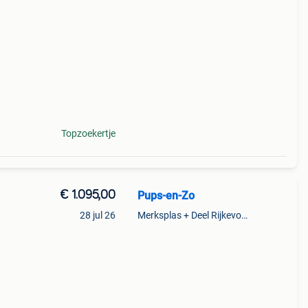
pees
Topzoekertje
€ 1.095,00
Pups-en-Zo
28 jul 26
Merksplas + Deel Rijkevorsel
en in
 ✅