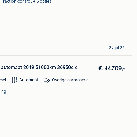
 Traction-control, + 5 opties
27 jul 26
k automaat 2019 51000km 36950e e
€ 44.709,-
esel
Automaat
Overige carrosserie
ning