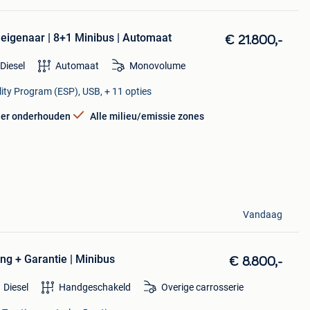
igenaar | 8+1 Minibus | Automaat
€ 21.800,-
Diesel
Automaat
Monovolume
lity Program (ESP), USB, + 11 opties
ler onderhouden
Alle milieu/emissie zones
Vandaag
ing + Garantie | Minibus
€ 8.800,-
Diesel
Handgeschakeld
Overige carrosserie