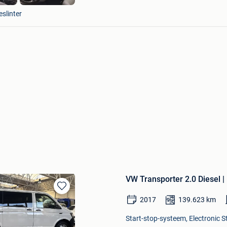
Hans
eslinter
VW Transporter 2.0 Diesel | 
Bewaren
2017
139.623
km
in
Mijn
Start-stop-systeem, Electronic S
Favorieten