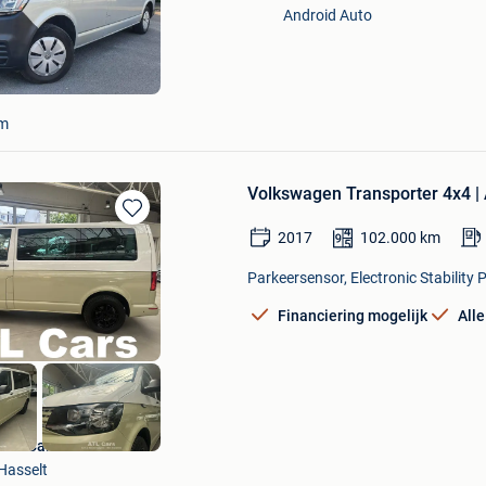
Mijn
Android Auto
Favorieten
em
Volkswagen Transporter 4x4 |
Bewaren
2017
102.000
km
in
Mijn
Parkeersensor, Electronic Stability
Favorieten
Financiering mogelijk
All
ATL Cars
Hasselt