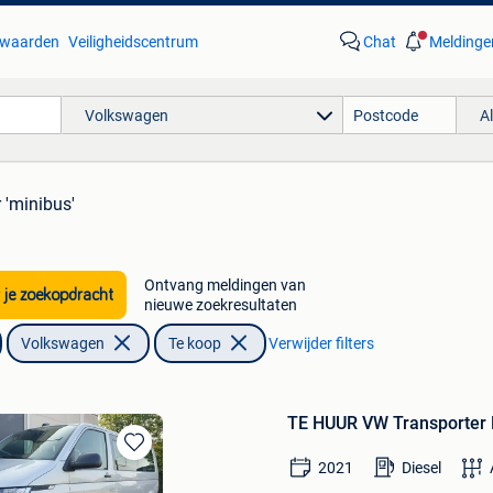
waarden
Veiligheidscentrum
Chat
Meldinge
Volkswagen
A
 'minibus'
Ontvang meldingen van
 je zoekopdracht
nieuwe zoekresultaten
Volkswagen
Te koop
Verwijder filters
TE HUUR VW Transporter 
Bewaren
2021
Diesel
in