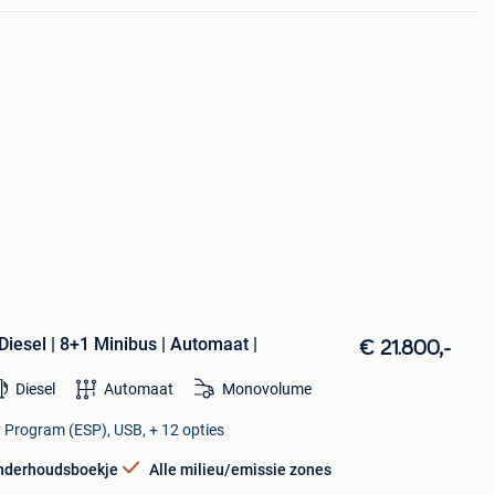
iesel | 8+1 Minibus | Automaat |
€ 21.800,-
Diesel
Automaat
Monovolume
ty Program (ESP), USB, + 12 opties
nderhoudsboekje
Alle milieu/emissie zones