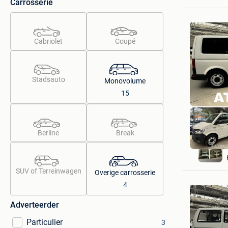
Carrosserie
Cabriolet
Coupé
Stadsauto
Monovolume
15
Berline
Break
SUV of Terreinwagen
Overige carrosserie
4
Adverteerder
Particulier
3