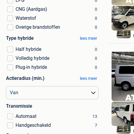
LPG
0
CNG (Aardgas)
0
Waterstof
0
Overige brandstoffen
0
Type hybride
lees meer
Half hybride
0
Volledig hybride
0
Plug-in hybride
0
Actieradius (min.)
lees meer
Transmissie
Automaat
13
Handgeschakeld
7