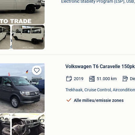
Electronic Stability Program (ESP), USB,
Favorieten
AutoTrade Hasselt
Hasselt
Volkswagen T6 Caravelle 150p
Bewaren
2019
51.000
km
Di
in
Mijn
Trekhaak, Cruise Control, Airconditio
Favorieten
Alle milieu/emissie zones