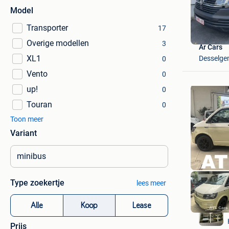
Model
Transporter
17
Overige modellen
3
Ar Cars
XL1
Desselg
0
Vento
0
up!
0
Touran
0
Toon meer
Variant
Type zoekertje
lees meer
Alle
Koop
Lease
Prijs