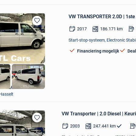
VW TRANSPORTER 2.0D | 1ste e
Bewaren
2017
186.171
km
in
Mijn
Start-stop-systeem, Electronic Stabi
Favorieten
Financiering mogelijk
Dea
ATL CARS
Hasselt
VW Transporter | 2.0 Diesel | Keur
Bewaren
2003
247.441
km
in
Mijn