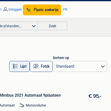
n
Inloggen
FR
Plaats zoekertje
lle afstanden…
Zoek
Sorteer op
Lijst
Foto’s
Minibus 2021 Automaat 9plaatsen
€ 95,-
Automaat
Monovolume