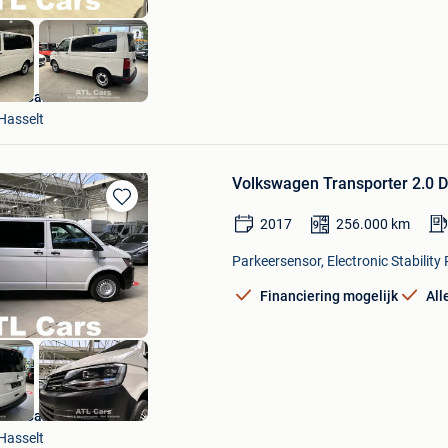
ATL Cars
Hasselt
Volkswagen Transporter 2.0 D
Bewaren
2017
256.000
km
in
Mijn
Parkeersensor, Electronic Stability
Favorieten
Financiering mogelijk
All
ATL Cars
Hasselt