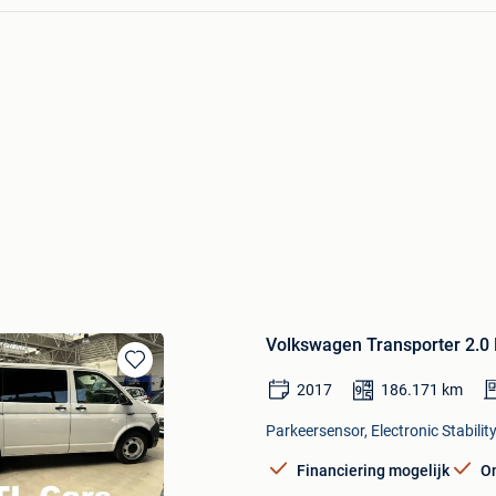
Volkswagen Transporter 2.0 D
Bewaren
2017
186.171
km
in
Mijn
Parkeersensor, Electronic Stabili
Favorieten
Financiering mogelijk
O