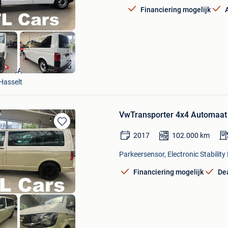
Financiering mogelijk
ATL CARS
Hasselt
VwTransporter 4x4 Automaat 
Bewaren
2017
102.000
km
in
Mijn
Parkeersensor, Electronic Stabilit
Favorieten
Financiering mogelijk
De