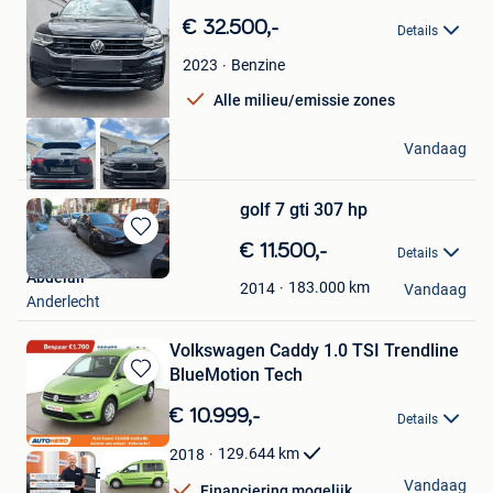
in
€ 32.500,-
Details
Mijn
Favorieten
Benzine
2023
Alle milieu/emissie zones
BT CARS
Vandaag
Lier
golf 7 gti 307 hp
Bewaren
€ 11.500,-
Details
in
Abdelali
Mijn
183.000
km
2014
Vandaag
Anderlecht
Favorieten
Volkswagen Caddy 1.0 TSI Trendline
BlueMotion Tech
Bewaren
in
€ 10.999,-
Details
Mijn
Favorieten
129.644
km
2018
Autohero België
Vandaag
Financiering mogelijk