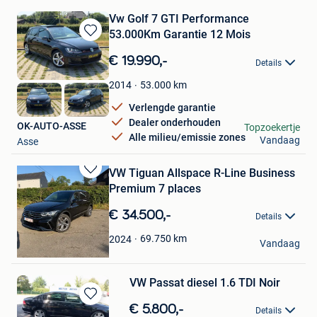
Vw Golf 7 GTI Performance
53.000Km Garantie 12 Mois
Bewaren
in
€ 19.990,-
Details
Mijn
Favorieten
53.000
km
2014
Verlengde garantie
Dealer onderhouden
OK-AUTO-ASSE
Topzoekertje
Alle milieu/emissie zones
Vandaag
Asse
VW Tiguan Allspace R-Line Business
Bewaren
Premium 7 places
in
Mijn
€ 34.500,-
Details
Favorieten
Haquenne
69.750
km
2024
Vandaag
Boninne - Gelbressee
VW Passat diesel 1.6 TDI Noir
Bewaren
€ 5.800,-
Details