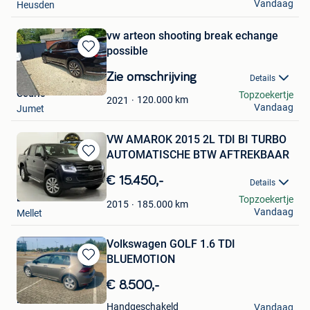
Vandaag
Heusden
vw arteon shooting break echange
possible
Bewaren
in
Zie omschrijving
Details
Mijn
Cedric
Topzoekertje
Favorieten
120.000
km
2021
Vandaag
Jumet
VW AMAROK 2015 2L TDI BI TURBO
AUTOMATISCHE BTW AFTREKBAAR
Bewaren
in
€ 15.450,-
Details
Mijn
LUXURY MOTORS
Topzoekertje
Favorieten
185.000
km
2015
Vandaag
Mellet
Volkswagen GOLF 1.6 TDI
BLUEMOTION
Bewaren
in
€ 8.500,-
Mijn
Evan Szneider
Favorieten
Handgeschakeld
Vandaag