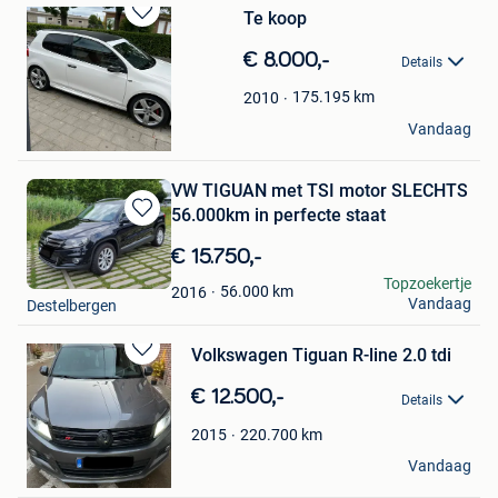
Te koop
Bewaren
in
€ 8.000,-
Details
Mijn
Favorieten
175.195
km
2010
Davinia Lecoutere
Vandaag
Menen
VW TIGUAN met TSI motor SLECHTS
56.000km in perfecte staat
Bewaren
in
€ 15.750,-
Mijn
TiesInDeSacoche
Topzoekertje
Favorieten
56.000
km
2016
Vandaag
Destelbergen
Volkswagen Tiguan R-line 2.0 tdi
Bewaren
in
€ 12.500,-
Details
Mijn
Favorieten
220.700
km
2015
Robin
Vandaag
Heers