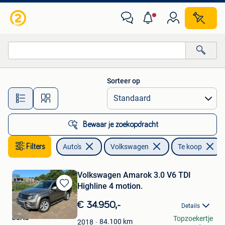
Volkswagen
Sorteer op
Alle afstanden…
Bewaar je zoekopdracht
Filters
Auto's
Volkswagen
Te koop
Volkswagen Amarok 3.0 V6 TDI
Highline 4 motion.
Bewaren
in
€ 34.950,-
Details
Mijn
bartb
Topzoekertje
Favorieten
84.100
km
2018