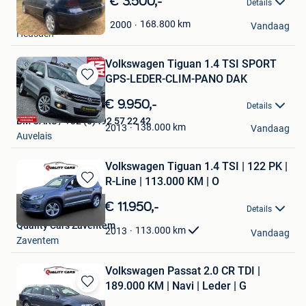
€ 3.500,-
Details
in
GMT
Mijn
168.800
km
2000
Vandaag
Heusden
Favorieten
Volkswagen Tiguan 1.4 TSI SPORT
GPS-LEDER-CLIM-PANO DAK
Bewaren
in
€ 9.950,-
Details
Mijn
BM CARS / +32 (0)492 57 22 42
Favorieten
138.000
km
2013
Vandaag
Auvelais
Volkswagen Tiguan 1.4 TSI | 122 PK |
R-Line | 113.000 KM | O
Bewaren
in
€ 11.950,-
Details
Mijn
Quality Cars Zaventem
Favorieten
113.000
km
2013
Vandaag
Zaventem
Volkswagen Passat 2.0 CR TDI |
189.000 KM | Navi | Leder | G
Bewaren