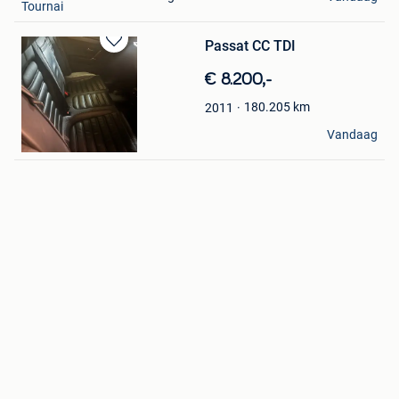
Tournai
Passat CC TDI
Bewaren
in
€ 8.200,-
Mijn
Favorieten
180.205
km
2011
Sandra Melas
Vandaag
Profondeville