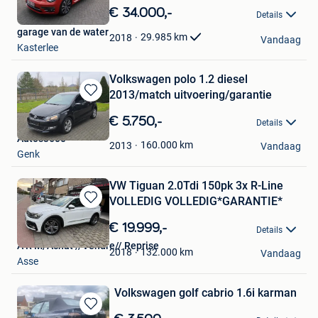
in
€ 34.000,-
Details
Mijn
garage van de water
Favorieten
29.985
km
2018
Vandaag
Kasterlee
Volkswagen polo 1.2 diesel
2013/match uitvoering/garantie
Bewaren
in
€ 5.750,-
Details
Mijn
Autos3600
Favorieten
160.000
km
2013
Vandaag
Genk
VW Tiguan 2.0Tdi 150pk 3x R-Line
VOLLEDIG VOLLEDIG*GARANTIE*
Bewaren
in
€ 19.999,-
Details
Mijn
A R M/Achat //Vendre// Reprise
Favorieten
132.000
km
2018
Vandaag
Asse
Volkswagen golf cabrio 1.6i karman
Bewaren