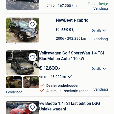
in
Lafourte
Topzoekertje
Mijn
167.200
km
2012
Vandaag
Verviers
Favorieten
NewBeetle cabrio
Bewaren
€ 3.900,-
Details
in
Ann
Mijn
292.286
km
2006
Vandaag
Kuringen
Favorieten
Volkswagen Golf SportsVan 1.4 TSI
BlueMotion Auto 110 kW
Bewaren
in
€ 12.800,-
Details
Mijn
Favorieten
48.000
km
2016
Dealer onderhouden
HAK Auto
Vandaag
Alle milieu/emissie zones
Lendelede
vw Beetle 1.4TSI last edition DSG
Unieke wagen!
Bewaren