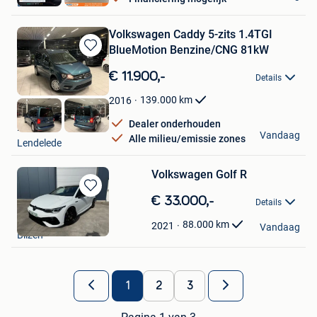
Brussel
Volkswagen Caddy 5-zits 1.4TGI
BlueMotion Benzine/CNG 81kW
Bewaren
in
€ 11.900,-
Details
Mijn
Favorieten
139.000
km
2016
Dealer onderhouden
HAK Auto
Vandaag
Alle milieu/emissie zones
Lendelede
Volkswagen Golf R
Bewaren
€ 33.000,-
Details
in
SBcars
Mijn
88.000
km
2021
Vandaag
Bilzen
Favorieten
1
2
3