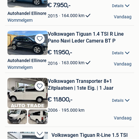
in
€ 7.950,-
Details
Mijn
Autohandel Ellinore
Favorieten
164.000
km
2015
Vandaag
Wommelgem
Volkswagen Tiguan 1.4 TSI R Line
Pano Navi Leder Camera BT P
Bewaren
in
€ 11.950,-
Details
Mijn
Autohandel Ellinore
Favorieten
163.000
km
2016
Vandaag
Wommelgem
Volkswagen Transporter 8+1
Zitplaatsen | 1ste Eig. | 1 Jaar
Bewaren
in
€ 11.800,-
Details
Mijn
Favorieten
195.000
km
2006
Autotrade
Vandaag
Hasselt
Volkswagen Tiguan R-Line 1.5 TSI
Bewaren