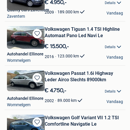
in
€ 4.950,-
Details
Mijn
Quality Cars Zaventem
Favorieten
189.000
km
2009
Vandaag
Zaventem
Volkswagen Tiguan 1.4 TSI Highline
Automaat Pano Led Navi Le
Bewaren
in
€ 15.500,-
Details
Mijn
Autohandel Ellinore
Favorieten
123.000
km
2016
Vandaag
Wommelgem
Volkswagen Passat 1.6i Highway
Leder Airco Slechts 89000km
Bewaren
in
€ 4.750,-
Details
Mijn
Autohandel Ellinore
Favorieten
89.000
km
2002
Vandaag
Wommelgem
Volkswagen Golf Variant VII 1.2 TSI
Comfortline Navigatie Le
Bewaren