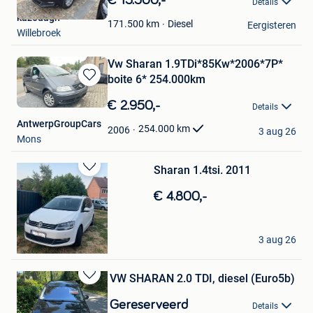
€ 15.500,-
Details
Mijn
kazouagh
Favorieten
Diesel
171.500
km
Eergisteren
Willebroek
Vw Sharan 1.9TDi*85Kw*2006*7P*
boite 6* 254.000km
Bewaren
in
€ 2.950,-
Details
Mijn
AntwerpGroupCars
Favorieten
254.000
km
2006
3 aug 26
Mons
Sharan 1.4tsi. 2011
Bewaren
in
€ 4.800,-
Mijn
Favorieten
Ahmed
3 aug 26
Genk
VW SHARAN 2.0 TDI, diesel (Euro5b)
Bewaren
in
Gereserveerd
Details
Mijn