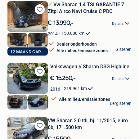
✅ Vw Sharan 1.4 TSI GARANTIE 7
Zitpl Airco Navi Cruise C PDC
Bewaren
in
€ 13.990,-
Details
Mijn
Favorieten
150.000
km
2014
Dealer onderhouden
MBM Car Trade
Gisteren
Alle milieu/emissie zones
12 MAAND GARANTIE
Genk
Volkswagen // Sharan DSG Highline
Bewaren
€ 15.250,-
Details
in
Mijn
219.961
km
2016
Favorieten
Alle milieu/emissie zones
Autohandel Ez
Eergisteren
Hoboken
VW Sharan 2.0 tdi, bj. 11/2015, euro
6b, 171.500 km
Bewaren
in