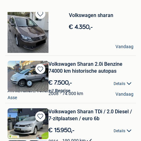
Volkswagen sharan
Bewaren
in
€ 4.350,-
Mijn
Favorieten
Dubi johs
Vandaag
Jette
Volkswagen Sharan 2.0i Benzine
74000 km historische autopas
Bewaren
in
€ 7.500,-
Details
Mijn
A R M/Achat //Vendre// Reprise
Favorieten
74.000
km
2008
Vandaag
Asse
Volkswagen Sharan TDi / 2.0 Diesel /
7-zitplaatsen / euro 6b
Bewaren
in
€ 15.950,-
Details
Mijn
Favorieten
190.000
km