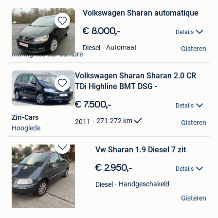
Volkswagen Sharan automatique
Bewaren
€ 8.000,-
Details
in
Hasan Okur
Mijn
Automaat
Diesel
Gisteren
Montignies-Sur-Sambre
Favorieten
Volkswagen Sharan Sharan 2.0 CR
TDi Highline BMT DSG -
Bewaren
in
€ 7.500,-
Details
Mijn
Ziri-Cars
Favorieten
271.272
km
2011
Gisteren
Hooglede
Vw Sharan 1.9 Diesel 7 zit
Bewaren
in
€ 2.950,-
Details
Mijn
Favorieten
Handgeschakeld
Diesel
Jay
Gisteren
Waregem