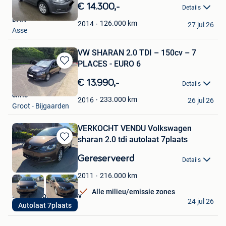
in
€ 14.300,-
Details
Mijn
DAN
Favorieten
126.000
km
2014
27 jul 26
Asse
VW SHARAN 2.0 TDI – 150cv – 7
PLACES - EURO 6
Bewaren
in
€ 13.990,-
Details
Mijn
chris
Favorieten
233.000
km
2016
26 jul 26
Groot - Bijgaarden
VERKOCHT VENDU Volkswagen
sharan 2.0 tdi autolaat 7plaats
Bewaren
in
Gereserveerd
Details
Mijn
Favorieten
216.000
km
2011
Alle milieu/emissie zones
Hassan Commerce bv
24 jul 26
Autolaat 7plaats
Borsbeek