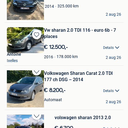
Favorieten
325.000
km
2014
Hans Rubens
2 aug 26
Putte
Vw sharan 2.0 TDI 116 - euro 6b - 7
places
Bewaren
in
€ 12.500,-
Details
Mijn
Antoine
Favorieten
178.000
km
2016
2 aug 26
Ixelles
Volkswagen Sharan Carat 2.0 TDI
Bewaren
177 ch DSG – 2014
in
Mijn
€ 8.200,-
Details
Favorieten
Artur
Automaat
2 aug 26
Verviers
volswagen sharan 2013 2.0
Bewaren
in