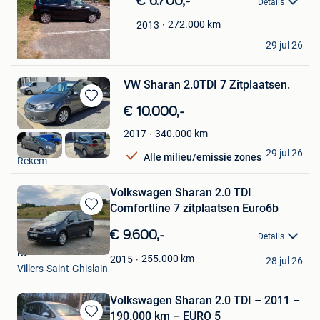
€ 6.700,-
Details
Mijn
Favorieten
272.000
km
2013
Said Elazzouzi
29 jul 26
Turnhout
VW Sharan 2.0TDI 7 Zitplaatsen.
Bewaren
€ 10.000,-
in
340.000
km
2017
Mijn
Carsgelo
Favorieten
29 jul 26
Alle milieu/emissie zones
Rekem
Volkswagen Sharan 2.0 TDI
Comfortline 7 zitplaatsen Euro6b
Bewaren
in
€ 9.600,-
Details
Mijn
Rt
Favorieten
255.000
km
2015
28 jul 26
Villers-Saint-Ghislain
Volkswagen Sharan 2.0 TDI – 2011 –
190.000 km – EURO 5