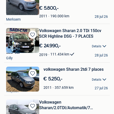
Bewaren
in
€ 5.800,-
Mijn
Sevak
Favorieten
190.000
km
2011
28 jul 26
Merksem
Volkswagen Sharan 2.0 TDi 150cv
SCR Highline DSG - 7 PLACES
Bewaren
in
€ 24.990,-
Details
Mijn
Sadi-Car
Favorieten
111.434
km
2019
28 jul 26
Gilly
volkswagen Sharan 2tdi 7 places
Bewaren
€ 5.250,-
Details
in
N5-Auto
Mijn
357.659
km
2011
27 jul 26
Wayaux
Favorieten
Volkswagen
Sharan/2.0TDI/Automatik/7
Bewaren
zitplaatsen