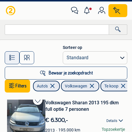
Volkswagen
Sorteer op
Alle afstanden…
Bewaar je zoekopdracht
Filters
Auto's
Volkswagen
Te koop
Volkswagen Sharan 2013 195 dkm
Bewaren
full optie 7 personen
in
Mijn
€ 6.300,-
Details
Favorieten
kaya
Topzoekertje
195.000
km
2013