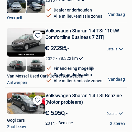
2016
Dealer onderhouden
PCS Automotive
Vandaag
Alle milieu/emissie zones
Overpelt
Volkswagen Sharan 1.4 TSi 110kW
Comfortline Business 7 ZIT|
Bewaren
in
€ 27.295,-
Details
Mijn
Favorieten
78.322
km
2022
Financiering mogelijk
Dealer onderhouden
Van Mossel Used Cars Center Antwerpen
Vandaag
Alle milieu/emissie zones
Antwerpen
Volkswagen Sharan 1.4 TSI Benzine
(Motor probleem)
Bewaren
in
€ 5.950,-
Details
Mijn
Gogi cars
Favorieten
Benzine
2014
Gisteren
Zoutleeuw