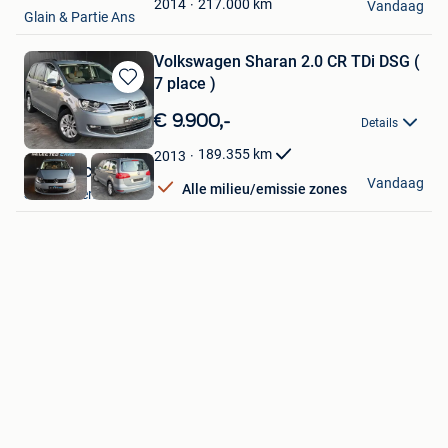
Favorieten
217.000
km
2014
Vandaag
Glain & Partie Ans
Volkswagen Sharan 2.0 CR TDi DSG (
7 place )
Bewaren
in
€ 9.900,-
Details
Mijn
Favorieten
189.355
km
2013
Selected Cars BV
Vandaag
Alle milieu/emissie zones
Steenokkerzeel