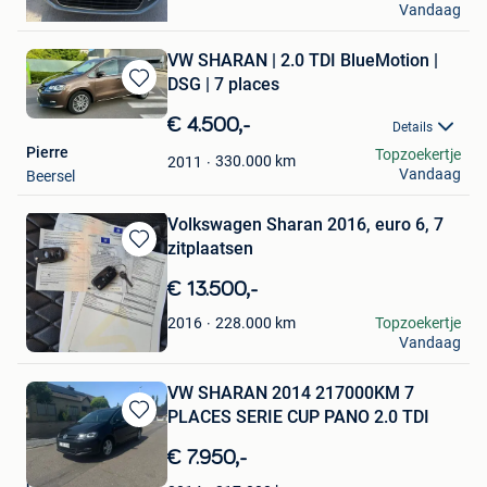
Vandaag
Gent
VW SHARAN | 2.0 TDI BlueMotion |
DSG | 7 places
Bewaren
in
€ 4.500,-
Details
Mijn
Pierre
Topzoekertje
Favorieten
330.000
km
2011
Vandaag
Beersel
Volkswagen Sharan 2016, euro 6, 7
zitplaatsen
Bewaren
in
€ 13.500,-
Mijn
Favorieten
aslanwolf
228.000
km
Topzoekertje
2016
Vandaag
Glain & Partie Ans
VW SHARAN 2014 217000KM 7
PLACES SERIE CUP PANO 2.0 TDI
Bewaren
in
€ 7.950,-
Mijn
rbh