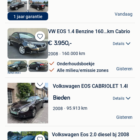
Rizq Occasions BV
Vandaag
1 jaar garantie
Brecht
VW EOS 1.4 Benzine 160...km Cabrio
Bewaren
€ 3.950,-
Details
in
Mijn
160.000
km
2008
Favorieten
Onderhoudsboekje
Florim Krasnici
Gisteren
Alle milieu/emissie zones
Menen
Volkswagen EOS CABRIOLET 1.4l
Bewaren
in
Bieden
Details
Mijn
Favorieten
95.913
km
2008
Talbeau
Gisteren
Destelbergen
Volkswagen Eos 2.0 diesel bj 2008