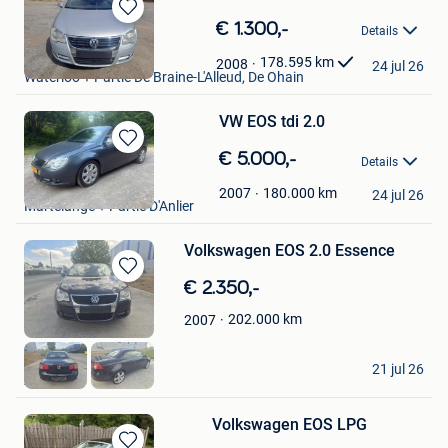
Bewaren
€ 1.300,-
Details
in
Taline Cars
Mijn
178.595
km
2008
24 jul 26
Waterloo + Partie De Braine-L'Alleud, De Ohain
Favorieten
VW EOS tdi 2.0
Bewaren
€ 5.000,-
Details
in
Rudy
Mijn
180.000
km
2007
24 jul 26
Martelange + Partie D'Anlier
Favorieten
Volkswagen EOS 2.0 Essence
Bewaren
€ 2.350,-
in
202.000
km
2007
Mijn
Favorieten
Fabian
21 jul 26
Ath
Volkswagen EOS LPG