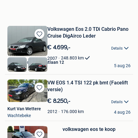
Volkswagen Eos 2.0 TDi Cabrio Pano
Cruise DigAirco Leder
Bewaren
in
€ 4.699,-
Details
Mijn
Favorieten
248.803
km
2007
Autos Zebs Toekomstlaan 12
5 aug 26
Genk
VW EOS 1.4 TSI 122 pk bmt (Facelift
versie)
Bewaren
in
€ 8.250,-
Details
Mijn
Kurt Van Wettere
Favorieten
176.000
km
2012
4 aug 26
Wachtebeke
volkswagen eos te koop