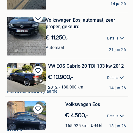
Kris
14 jul 26
Denderleeuw
Volkswagen Eos, automaat, zeer
Bewaren
proper, gekeurd
in
Mijn
€ 11.250,-
Details
Favorieten
Fm
Automaat
21 jun 26
Lommel
VW EOS Cabrio 20 TDI 103 kw 2012
Bewaren
€ 10.900,-
Details
in
M.
Mijn
180.000
km
2012
14 jun 26
Merelbeke+Deel Zwijnaarde
Favorieten
Volkswagen Eos
Bewaren
€ 4.500,-
Details
in
Els
Mijn
Diesel
165.925
km
13 jun 26
Lebbeke
Favorieten