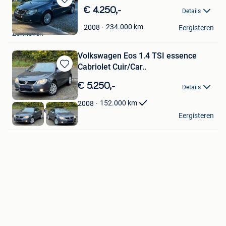
Bewaren
€ 4.250,-
Details
in
Ewa Cars
Mijn
234.000
km
2008
Eergisteren
Zonhoven
Favorieten
Volkswagen Eos 1.4 TSI essence
Cabriolet Cuir/Car..
Bewaren
in
€ 5.250,-
Details
Mijn
Favorieten
152.000
km
2008
Arm-Concept
Eergisteren
Hekelgem