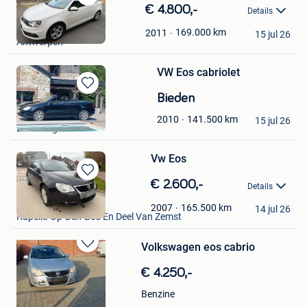
Bewaren
€ 4.800,-
Details
in
Hendrik
Mijn
169.000
km
2011
15 jul 26
Antwerpen
Favorieten
VW Eos cabriolet
Bewaren
Bieden
in
banfi
141.500
km
2010
Mijn
15 jul 26
Limbourg
Favorieten
Vw Eos
Bewaren
€ 2.600,-
Details
in
K.M
Mijn
165.500
km
2007
14 jul 26
Kapelle-Op-Den-Bos En Deel Van Zemst
Favorieten
Volkswagen eos cabrio
Bewaren
in
€ 4.250,-
Mijn
Favorieten
Benzine