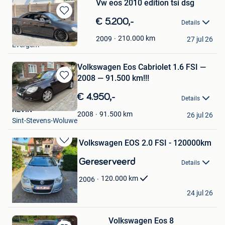
Vw eos 2010 edition tsi dsg
Bewaren
€ 5.200,-
Details
in
clint
Mijn
210.000
km
2009
27 jul 26
Evergem
Favorieten
Volkswagen Eos Cabriolet 1.6 FSI —
2008 — 91.500 km!!!
Bewaren
in
€ 4.950,-
Details
Mijn
KEVIN
Favorieten
91.500
km
2008
26 jul 26
Sint-Stevens-Woluwe
Volkswagen EOS 2.0 FSI - 120000km
Bewaren
in
Gereserveerd
Details
Mijn
Favorieten
120.000
km
2006
Sam S.
24 jul 26
Brugge
Volkswagen Eos 8