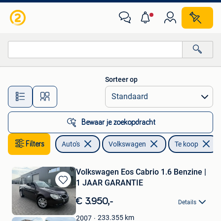
Volkswagen
Sorteer op
Alle afstanden…
Bewaar je zoekopdracht
Filters
Auto's
Volkswagen
Te koop
Volkswagen Eos Cabrio 1.6 Benzine |
1 JAAR GARANTIE
Bewaren
in
€ 3.950,-
Details
Mijn
Favorieten
233.355
km
2007