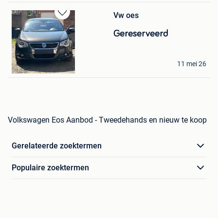
Vw oes
Bewaren
in
Gereserveerd
Mijn
Favorieten
ludoemilielucas
11 mei 26
Mouscron
Volkswagen Eos Aanbod - Tweedehands en nieuw te koop
Gerelateerde zoektermen
Populaire zoektermen