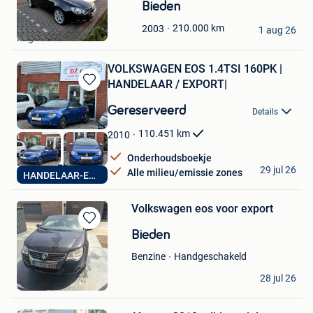
Bewaren
Bieden
in
laurakeeuh
210.000
km
2003
Mijn
1 aug 26
Itegem
Favorieten
VOLKSWAGEN EOS 1.4TSI 160PK |️
HANDELAAR / EXPORT️|
Bewaren
in
Gereserveerd
Details
Mijn
Favorieten
110.451
km
2010
Onderhoudsboekje
DZ CARS LEBBEKE
29 jul 26
Alle milieu/emissie zones
HANDELAAR-EXPORT
Lebbeke
Volkswagen eos voor export
Bewaren
Bieden
in
Mijn
Handgeschakeld
Benzine
Favorieten
wesgo
28 jul 26
Hamme