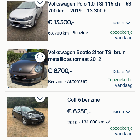
Volkswagen Polo 1.0 TSI 115 ch – 63
Bewaren
700 km – 2019 – 13 300 €
in
Mijn
€ 13.300,-
Details
Favorieten
RachetZin
Topzoekertje
Benzine
63.700
km
Vandaag
Court-Saint-Etienne
Volkswagen Beetle 2liter TSI bruin
metallic automaat 2012
Bewaren
in
€ 8.700,-
Details
Mijn
Marian
Topzoekertje
Favorieten
Automaat
Benzine
Vandaag
Lanaken
Golf 6 benzine
Bewaren
in
€ 6.250,-
Details
Mijn
Favorieten
134.000
km
2010
D&M autohandel
Topzoekertje
Vandaag
Werchter