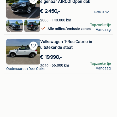
eigenaar AIRCO! Open dak
Bewaren
in
€ 2.450,-
Details
Mijn
Favorieten
140.000
km
2008
Yep
Topzoekertje
Alle milieu/emissie zones
Vandaag
Ransart
Volkswagen T-Roc Cabrio in
uitstekende staat
Bewaren
in
€ 19.990,-
Mijn
Luciele
Topzoekertje
Favorieten
66.000
km
2020
Vandaag
Oudenaarde+Deel Ooike