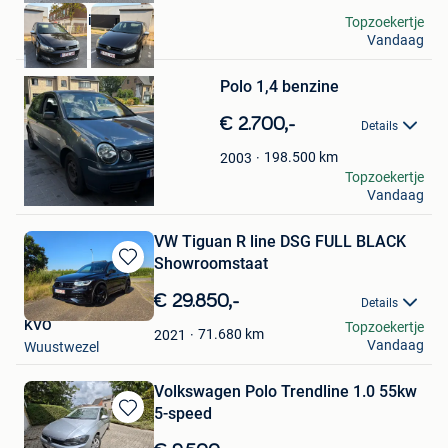
Deniz Deniz
Topzoekertje
Vandaag
Dilbeek
Bewaren
Polo 1,4 benzine
in
Mijn
€ 2.700,-
Favorieten
Details
198.500
km
2003
Aksel
Topzoekertje
Vandaag
Beverlo
VW Tiguan R line DSG FULL BLACK
Showroomstaat
Bewaren
in
€ 29.850,-
Details
Mijn
KVO
Topzoekertje
Favorieten
71.680
km
2021
Vandaag
Wuustwezel
Volkswagen Polo Trendline 1.0 55kw
5-speed
Bewaren
in