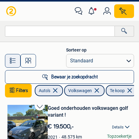
Volkswagen
Sorteer op
Alle afstanden…
Bewaar je zoekopdracht
Filters
Auto's
Volkswagen
Te koop
Goed onderhouden volkswagen golf
Bewaren
variant !
in
Mijn
€ 19.500,-
Details
Favorieten
Jordy
Topzoekertje
48.575
km
2021