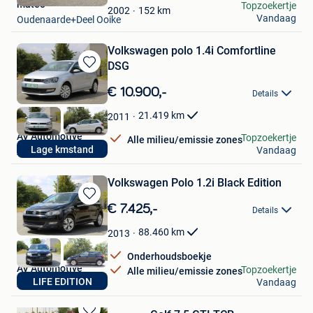
mateo
Topzoekertje
Favorieten
152
km
2002
Vandaag
Oudenaarde+Deel Ooike
Volkswagen polo 1.4i Comfortline
DSG
Bewaren
in
€ 10.900,-
Details
Mijn
Favorieten
21.419
km
2011
AV Automotive
Topzoekertje
Alle milieu/emissie zones
Lage kmstand
Vandaag
Antwerpen
Volkswagen Polo 1.2i Black Edition
Bewaren
€ 7.425,-
Details
in
Mijn
88.460
km
2013
Favorieten
Onderhoudsboekje
AV Automotive
Topzoekertje
Alle milieu/emissie zones
LIFE EDITION
Vandaag
Antwerpen