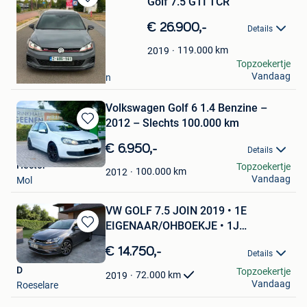
Golf 7.5 GTI TCR
Bewaren
in
€ 26.900,-
Details
Mijn
Favorieten
119.000
km
2019
Hadi El mokahal
Topzoekertje
Vandaag
Molenbeek-Saint-Jean
Volkswagen Golf 6 1.4 Benzine –
2012 – Slechts 100.000 km
Bewaren
in
€ 6.950,-
Details
Mijn
Hector
Topzoekertje
Favorieten
100.000
km
2012
Vandaag
Mol
VW GOLF 7.5 JOIN 2019 • 1E
EIGENAAR/OHBOEKJE • 1J
Bewaren
GARANTIE
in
€ 14.750,-
Details
Mijn
D
Topzoekertje
Favorieten
72.000
km
2019
Vandaag
Roeselare