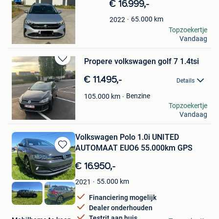
€ 16.999,-
Mijn
Favorieten
65.000
km
2022
peugeot
Topzoekertje
Vandaag
Meulebeke
Propere volkswagen golf 7 1.4tsi
Bewaren
in
€ 11.495,-
Details
Mijn
Favorieten
Benzine
105.000
km
L
Topzoekertje
Vandaag
Niel
Volkswagen Polo 1.0i UNITED
AUTOMAAT EUO6 55.000km GPS
Bewaren
in
€ 16.950,-
Mijn
Favorieten
55.000
km
2021
Financiering mogelijk
Dealer onderhouden
Testrit aan huis