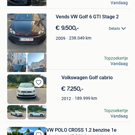
Bewaren
Vandaag
Herentals
in
Mijn
Vends VW Golf 6 GTI Stage 2
Favorieten
€ 9.500,-
Details
238.049
km
2009
crayeur
Topzoekertje
Vandaag
Schaerbeek
Volkswagen Golf cabrio
Bewaren
€ 7.250,-
in
189.999
km
2012
Mijn
Favorieten
Dries
Topzoekertje
Vandaag
Paal
VW POLO CROSS 1.2 benzine 1e