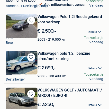
Mobilhome te koop
Topzoekertje
Alle milieu/emissie zones
Vandaag
Aarschot + Deel Begijnendijk
Volkswagen Polo 1.2i Reeds gekeurd
voor verkoop
Bewaren
in
€ 2.500,-
Details
Mijn
Ferri
Topzoekertje
Favorieten
219.000
km
2003
Vandaag
Bree
Volkswagen polo 1.2 i benzine
airco/met keuring
Bewaren
in
€ 2.699,-
Details
Mijn
tom
Topzoekertje
Favorieten
158.400
km
2006
Vandaag
Destelbergen
VOLKSWAGEN GOLF / AUTOMAAT! /
AIRCO! / EURO 4!
Bewaren
in
€ 3.250,-
Details
Mijn