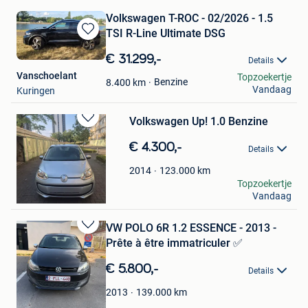
Volkswagen T-ROC - 02/2026 - 1.5
TSI R-Line Ultimate DSG
Bewaren
in
€ 31.299,-
Details
Mijn
Vanschoelant
Topzoekertje
Favorieten
Benzine
8.400
km
Vandaag
Kuringen
Volkswagen Up! 1.0 Benzine
Bewaren
in
€ 4.300,-
Details
Mijn
Favorieten
123.000
km
2014
Dilshah Brim
Topzoekertje
Vandaag
Antwerpen
VW POLO 6R 1.2 ESSENCE - 2013 -
Bewaren
Prête à être immatriculer ✅
in
Mijn
€ 5.800,-
Details
Favorieten
139.000
km
2013