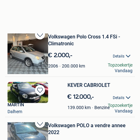
Volkswagen Polo Cross 1.4 FSi -
Bewaren
Climatronic
in
Mijn
€ 2.000,-
Details
Favorieten
Classic-Sportscars
Topzoekertje
200.000
km
2006
Vandaag
Uccle
KEVER CABRIOLET
Bewaren
€ 12.000,-
Details
in
MARTIN
Topzoekertje
Mijn
Benzine
139.000
km
Vandaag
Dalhem
Favorieten
Volkswagen POLO a vendre annee
Bewaren
2022
in