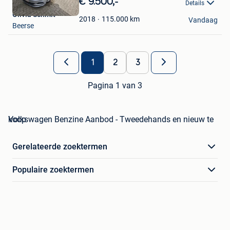
€ 9.500,-
Details
Mijn
Olivia Schmit
Favorieten
115.000
km
2018
Vandaag
Beerse
1
2
3
Pagina 1 van 3
Volkswagen Benzine Aanbod - Tweedehands en nieuw te koop
Gerelateerde zoektermen
Populaire zoektermen