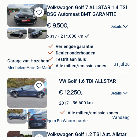
Volkswagen Golf 7 ALLSTAR 1.4 TSI
DSG Automaat BMT GARANTIE
Bewaren
in
€ 9.500,-
Details
Mijn
Favorieten
214.000
km
2017
Verlengde garantie
Dealer onderhouden
Testrit aan huis
Garage van Hozeham
31 jul 26
Alle milieu/emissie zones
Mechelen-Aan-De-Maas
VW Golf 1.6 TDI ALLSTAR
Bewaren
€ 12.250,-
Details
in
Mijn
56.600
km
2017
Favorieten
Alle milieu/emissie zones
Lavaert Philip
Vandaag
Ruien + Deel Van Avelgem En Waarmaarde
Volkswagen Golf 1.2 TSI Aut. Allstar