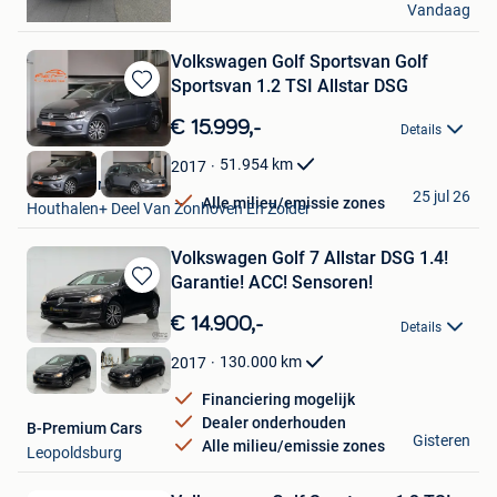
Vandaag
Mechelen
Volkswagen Golf Sportsvan Golf
Sportsvan 1.2 TSI Allstar DSG
Bewaren
in
€ 15.999,-
Details
Mijn
Favorieten
51.954
km
2017
Kubika Cars
25 jul 26
Alle milieu/emissie zones
Houthalen+ Deel Van Zonhoven En Zolder
Volkswagen Golf 7 Allstar DSG 1.4!
Garantie! ACC! Sensoren!
Bewaren
in
€ 14.900,-
Details
Mijn
Favorieten
130.000
km
2017
Financiering mogelijk
Dealer onderhouden
B-Premium Cars
Gisteren
Alle milieu/emissie zones
Leopoldsburg