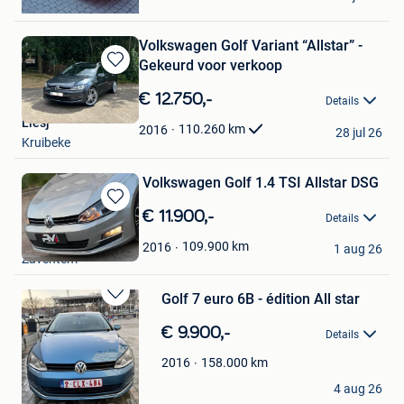
Beerse
Volkswagen Golf Variant “Allstar” -
Gekeurd voor verkoop
Bewaren
in
€ 12.750,-
Details
Mijn
Liesj
Favorieten
110.260
km
2016
28 jul 26
Kruibeke
Volkswagen Golf 1.4 TSI Allstar DSG
Bewaren
€ 11.900,-
Details
in
RM MOTORS
Mijn
109.900
km
2016
1 aug 26
Zaventem
Favorieten
Golf 7 euro 6B - édition All star
Bewaren
in
€ 9.900,-
Details
Mijn
Favorieten
158.000
km
2016
Ali
4 aug 26
Bruxelles