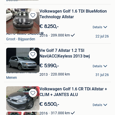
Favorieten
Volkswagen Golf 1.6 TDI BlueMotion
Technology Allstar
Bewaren
in
€ 8.250,-
Details
Mijn
AUTO-IMMO JABBOUR
Favorieten
209.000
km
2016
22 jul 26
Groot - Bijgaarden
Vw Golf 7 Allstar 1.2 TSI
Navi|ACC|Keyless 2013 bwj
Bewaren
in
€ 5.990,-
Details
Mijn
autohandel Franko
Favorieten
220.000
km
2013
31 jul 26
Menen
Volkswagen Golf 1.6 CR TDi Allstar +
CLIM + JANTES ALU
Bewaren
in
€ 6.500,-
Details
Mijn
Favorieten
317.000
km
2016