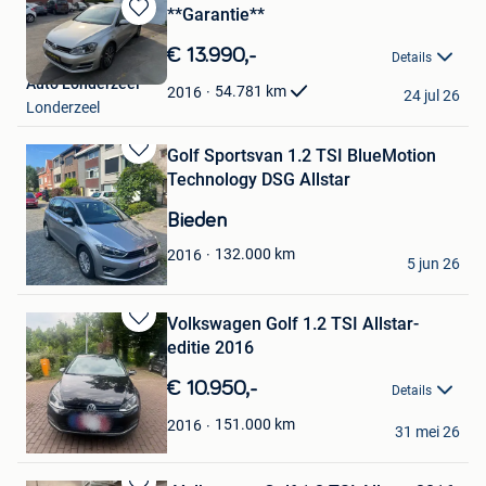
**Garantie**
Bewaren
in
€ 13.990,-
Details
Mijn
Auto Londerzeel
Favorieten
54.781
km
2016
24 jul 26
Londerzeel
Golf Sportsvan 1.2 TSI BlueMotion
Bewaren
Technology DSG Allstar
in
Mijn
Bieden
Favorieten
tami
132.000
km
2016
5 jun 26
Gent
Volkswagen Golf 1.2 TSI Allstar-
Bewaren
editie 2016
in
Mijn
€ 10.950,-
Details
Favorieten
Iliass
151.000
km
2016
31 mei 26
Sint-Jans-Molenbeek