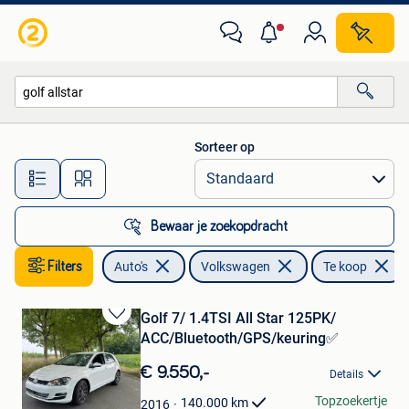
Volkswagen
Sorteer op
Alle afstanden…
Bewaar je zoekopdracht
Filters
Auto's
Volkswagen
Te koop
Golf 7/ 1.4TSI All Star 125PK/
Bewaren
ACC/Bluetooth/GPS/keuring✅
in
Mijn
€ 9.550,-
Details
Favorieten
Maadi
Topzoekertje
140.000
km
2016