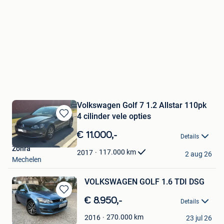
Volkswagen Golf 7 1.2 Allstar 110pk
4 cilinder vele opties
Bewaren
in
€ 11.000,-
Details
Mijn
Zohra
Favorieten
117.000
km
2017
2 aug 26
Mechelen
VOLKSWAGEN GOLF 1.6 TDI DSG
Bewaren
€ 8.950,-
Details
in
A&Y Business
Mijn
270.000
km
2016
23 jul 26
Beersel