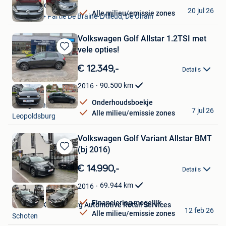
Class Motors
20 jul 26
Alle milieu/emissie zones
Waterloo + Partie De Braine-L'Alleud, De Ohain
Volkswagen Golf Allstar 1.2TSI met
vele opties!
Bewaren
in
€ 12.349,-
Details
Mijn
Favorieten
90.500
km
2016
Onderhoudsboekje
Garage Berckmans
7 jul 26
Alle milieu/emissie zones
Leopoldsburg
Volkswagen Golf Variant Allstar BMT
(bj 2016)
Bewaren
in
€ 14.990,-
Details
Mijn
Favorieten
69.944
km
2016
Financiering mogelijk
BV KARS Koeklenberg Automotive Retail Services
12 feb 26
Alle milieu/emissie zones
Schoten