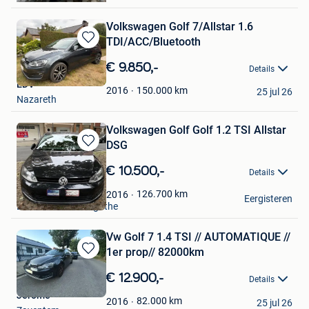
Volkswagen Golf 7/Allstar 1.6
TDI/ACC/Bluetooth
Bewaren
in
€ 9.850,-
Details
Mijn
EDV
Favorieten
150.000
km
2016
25 jul 26
Nazareth
Volkswagen Golf Golf 1.2 TSI Allstar
DSG
Bewaren
in
€ 10.500,-
Details
Mijn
Favorieten
Bruxellair
126.700
km
2016
Eergisteren
Berchem-Sainte-Agathe
Vw Golf 7 1.4 TSI // AUTOMATIQUE //
1er prop// 82000km
Bewaren
in
€ 12.900,-
Details
Mijn
Jérôme
Favorieten
82.000
km
2016
25 jul 26