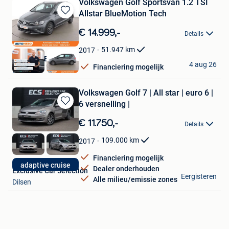
Volkswagen Golf Sportsvan 1.2 TSI
Allstar BlueMotion Tech
Bewaren
in
€ 14.999,-
Details
Mijn
Favorieten
51.947
km
2017
Autohero België
4 aug 26
Financiering mogelijk
Brussel
Volkswagen Golf 7 | All star | euro 6 |
6 versnelling |
Bewaren
in
€ 11.750,-
Details
Mijn
Favorieten
109.000
km
2017
Financiering mogelijk
adaptive cruise
Dealer onderhouden
Exclusive Car Selection
Eergisteren
Alle milieu/emissie zones
Dilsen