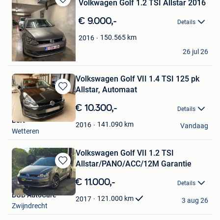
Volkwagen Golf 1.2 TSI Allstar 2016
Bewaren
in
€ 9.000,-
Details
Mijn
Favorieten
150.565
km
2016
Izel CETIN
26 jul 26
Hasselt
Volkswagen Golf VII 1.4 TSI 125 pk
Allstar, Automaat
Bewaren
in
€ 10.300,-
Details
Mijn
Bert
Favorieten
141.090
km
2016
Vandaag
Wetteren
Volkswagen Golf VII 1.2 TSI
Allstar/PANO/ACC/12M Garantie
Bewaren
in
€ 11.000,-
Details
Mijn
BGD AutoCare
Favorieten
121.000
km
2017
3 aug 26
Zwijndrecht