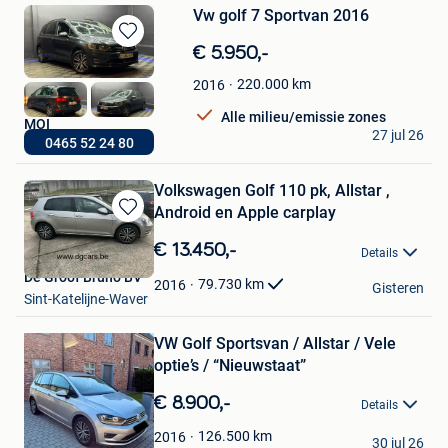
Vw golf 7 Sportvan 2016
Bewaren
€ 5.950,-
in
220.000
km
2016
Mijn
Favorieten
Alle milieu/emissie zones
MOI
27 jul 26
0465 52 24 80
Fleurus
Volkswagen Golf 110 pk, Allstar ,
Android en Apple carplay
Bewaren
in
€ 13.450,-
Details
Mijn
De Groof Bruno BV
Favorieten
79.730
km
2016
Gisteren
Sint-Katelijne-Waver
Bewaren
VW Golf Sportsvan / Allstar / Vele
in
Mijn
optie’s / “Nieuwstaat”
Favorieten
€ 8.900,-
Details
Nica
126.500
km
2016
30 jul 26