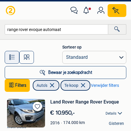
Auto's
Sorteer op
Alle afstanden…
Bewaar je zoekopdracht
Filters
Auto's
Te koop
Verwijder filters
Land Rover Range Rover Evoque
Bewaren
€ 10.950,-
Details
in
TEC auto
Mijn
174.000
km
2016
Gisteren
Moorslede
Favorieten