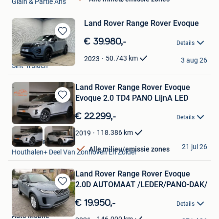
Glain & Partie Ans
Land Rover Range Rover Evoque
Bewaren
€ 39.980,-
Details
in
Falcomotive
Mijn
50.743
km
2023
3 aug 26
Sint-Truiden
Favorieten
Land Rover Range Rover Evoque
Evoque 2.0 TD4 PANO LijnA LED
Bewaren
in
€ 22.299,-
Details
Mijn
Favorieten
118.386
km
2019
Kubika Cars
21 jul 26
Alle milieu/emissie zones
Houthalen+ Deel Van Zonhoven En Zolder
Land Rover Range Rover Evoque
2.0D AUTOMAAT /LEDER/PANO-DAK/
Bewaren
in
€ 19.950,-
Details
Mijn
Auto Mobile
Favorieten