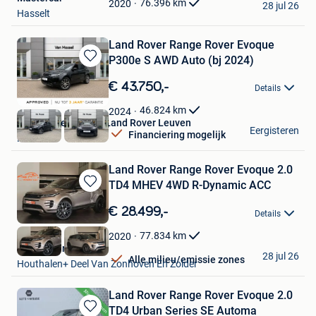
76.396
km
2020
28 jul 26
Hasselt
Land Rover Range Rover Evoque
P300e S AWD Auto (bj 2024)
Bewaren
in
€ 43.750,-
Details
Mijn
Favorieten
46.824
km
2024
Van Mossel Jaguar Land Rover Leuven
Eergisteren
Financiering mogelijk
Herent
Land Rover Range Rover Evoque 2.0
TD4 MHEV 4WD R-Dynamic ACC
Bewaren
in
€ 28.499,-
Details
Mijn
Favorieten
77.834
km
2020
Kubika Cars
28 jul 26
Alle milieu/emissie zones
Houthalen+ Deel Van Zonhoven En Zolder
Land Rover Range Rover Evoque 2.0
TD4 Urban Series SE Automa