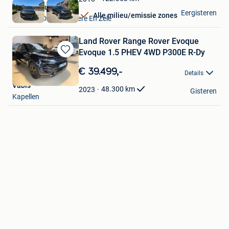
VAVATO Auctions
Eergisteren
Alle milieu/emissie zones
Lokeren+Deel Overmere En Zele
Land Rover Range Rover Evoque
Evoque 1.5 PHEV 4WD P300E R-Dy
Bewaren
in
€ 39.499,-
Details
Mijn
Vabis
Favorieten
48.300
km
2023
Gisteren
Kapellen