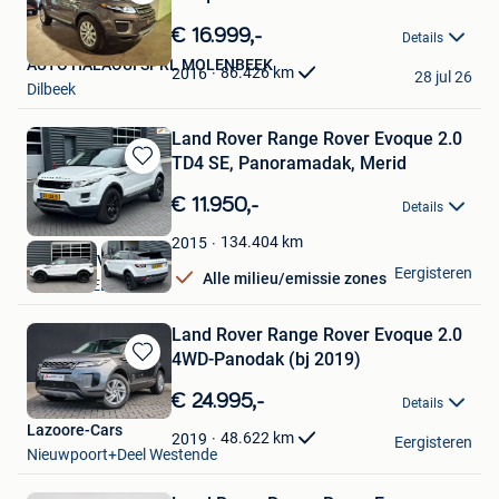
Bewaren
in
€ 16.999,-
Details
Mijn
AUTO HALAOUI SPRL MOLENBEEK
Favorieten
86.426
km
2016
28 jul 26
Dilbeek
Land Rover Range Rover Evoque 2.0
TD4 SE, Panoramadak, Merid
Bewaren
in
€ 11.950,-
Details
Mijn
Favorieten
134.404
km
2015
Mettler B.V.
Eergisteren
Alle milieu/emissie zones
SCHIJNDEL
Land Rover Range Rover Evoque 2.0
4WD-Panodak (bj 2019)
Bewaren
in
€ 24.995,-
Details
Mijn
Lazoore-Cars
Favorieten
48.622
km
2019
Eergisteren
Nieuwpoort+Deel Westende