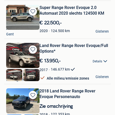
Super Range Rover Evoque 2.0
Automaat 2020 slechts 124500 KM
Bewaren
in
€ 22.500,-
Mijn
ARK
Favorieten
124.500
km
2020
Gisteren
Gent
Land Rover Range Rover Evoque/Full
Options*
Bewaren
in
€ 13.950,-
Details
Mijn
Favorieten
146.677
km
2017
Eldarcars
Gisteren
Alle milieu/emissie zones
Desselgem
2018 Land Rover Range Rover
Evoque Personenauto
Bewaren
in
Zie omschrijving
Mijn
Favorieten
122.353
km
2018