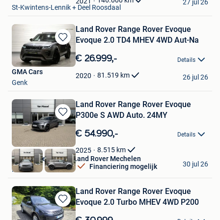
146.000
km
2021
27 jul 26
St-Kwintens-Lennik + Deel Roosdaal
Land Rover Range Rover Evoque
Evoque 2.0 TD4 MHEV 4WD Aut-Na
Bewaren
in
€ 26.999,-
Details
Mijn
GMA Cars
Favorieten
81.519
km
2020
26 jul 26
Genk
Land Rover Range Rover Evoque
P300e S AWD Auto. 24MY
Bewaren
in
€ 54.990,-
Details
Mijn
Favorieten
8.515
km
2025
Van Mossel Jaguar Land Rover Mechelen
30 jul 26
Financiering mogelijk
Mechelen
Land Rover Range Rover Evoque
Evoque 2.0 Turbo MHEV 4WD P200
Bewaren
in