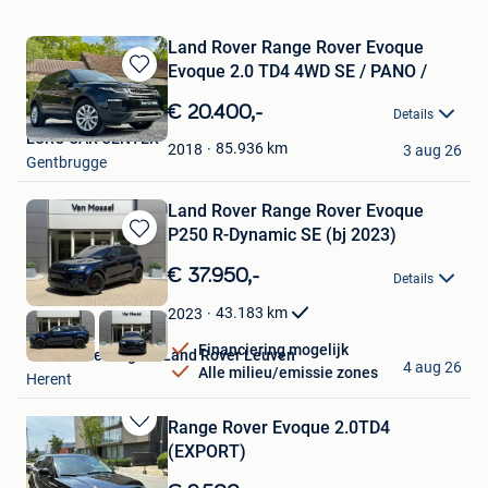
Land Rover Range Rover Evoque
Evoque 2.0 TD4 4WD SE / PANO /
Bewaren
in
€ 20.400,-
Details
Mijn
EURO CAR CENTER
Favorieten
85.936
km
2018
3 aug 26
Gentbrugge
Land Rover Range Rover Evoque
P250 R-Dynamic SE (bj 2023)
Bewaren
in
€ 37.950,-
Details
Mijn
Favorieten
43.183
km
2023
Financiering mogelijk
Van Mossel Jaguar Land Rover Leuven
4 aug 26
Alle milieu/emissie zones
Herent
Range Rover Evoque 2.0TD4
Bewaren
(EXPORT)
in
Mijn