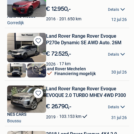
Bewaren
in
€ 12.950,-
Details
Mijn
Auto vd Woude
Favorieten
201.650
km
2016
12 jul 26
Gorredijk
Land Rover Range Rover Evoque
P270e Dynamic SE AWD Auto. 26M
Bewaren
in
€ 72.525,-
Details
Mijn
Favorieten
17
km
2026
Van Mossel Jaguar Land Rover Mechelen
30 jul 26
Financiering mogelijk
Mechelen
Land Rover Range Rover Evoque
EVOQUE 2.0 TURBO MHEV 4WD P300
Bewaren
in
€ 26.790,-
Details
Mijn
NES CARS
Favorieten
103.153
km
2019
31 jul 26
Boussu