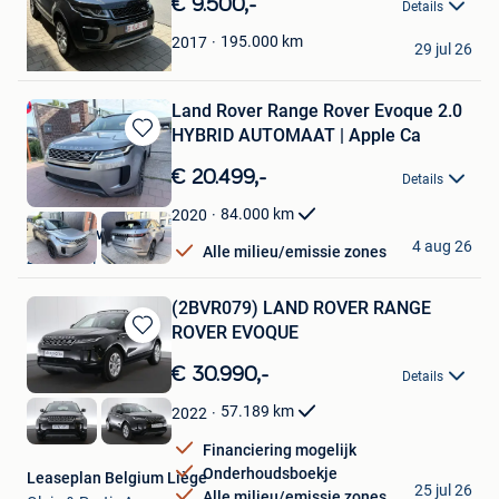
€ 9.500,-
Details
Favorieten
elan
195.000
km
2017
29 jul 26
Wilrijk
Land Rover Range Rover Evoque 2.0
HYBRID AUTOMAAT | Apple Ca
Bewaren
in
€ 20.499,-
Details
Mijn
Favorieten
84.000
km
2020
Deal & Drive Motors
4 aug 26
Alle milieu/emissie zones
Zaventem
(2BVR079) LAND ROVER RANGE
ROVER EVOQUE
Bewaren
in
€ 30.990,-
Details
Mijn
Favorieten
57.189
km
2022
Financiering mogelijk
Onderhoudsboekje
Leaseplan Belgium Liège
25 jul 26
Alle milieu/emissie zones