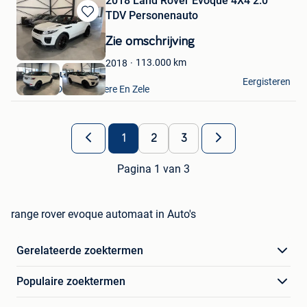
2018 Land Rover Evoque 4X4 2.0
TDV Personenauto
Bewaren
in
Zie omschrijving
Mijn
Favorieten
113.000
km
2018
VAVATO Auctions
Eergisteren
Lokeren+Deel Overmere En Zele
1
2
3
Pagina 1 van 3
range rover evoque automaat in Auto's
Gerelateerde zoektermen
Populaire zoektermen