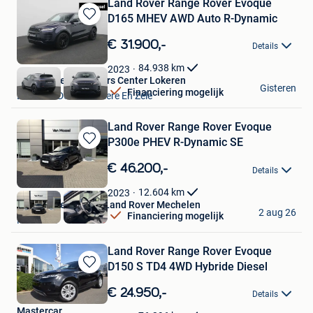
Land Rover Range Rover Evoque
D165 MHEV AWD Auto R-Dynamic
Bewaren
in
€ 31.900,-
Details
Mijn
Favorieten
84.938
km
2023
Van Mossel Used Cars Center Lokeren
Gisteren
Financiering mogelijk
Lokeren+Deel Overmere En Zele
Land Rover Range Rover Evoque
P300e PHEV R-Dynamic SE
Bewaren
in
€ 46.200,-
Details
Mijn
Favorieten
12.604
km
2023
Van Mossel Jaguar Land Rover Mechelen
2 aug 26
Financiering mogelijk
Mechelen
Land Rover Range Rover Evoque
D150 S TD4 4WD Hybride Diesel
Bewaren
in
€ 24.950,-
Details
Mijn
Mastercar
Favorieten