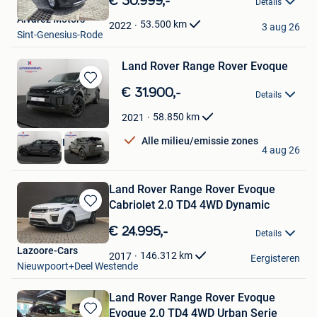
€ 30.999,-
Details
Mijn
Alvarez Motors
Favorieten
53.500
km
2022
3 aug 26
Sint-Genesius-Rode
Land Rover Range Rover Evoque
Bewaren
€ 31.900,-
Details
in
Mijn
58.850
km
2021
Favorieten
Alle milieu/emissie zones
AUTOKRUISPUNT
4 aug 26
Tielt
Land Rover Range Rover Evoque
Cabriolet 2.0 TD4 4WD Dynamic
Bewaren
in
€ 24.995,-
Details
Mijn
Lazoore-Cars
Favorieten
146.312
km
2017
Eergisteren
Nieuwpoort+Deel Westende
Land Rover Range Rover Evoque
Evoque 2.0 TD4 4WD Urban Serie