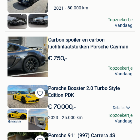
in
Mijn
80.000
km
2021
Favorieten
sven
Topzoekertje
Vandaag
Wellen
Bewaren
in
Mijn
Carbon spoiler en carbon
Favorieten
luchtinlaatstukken Porsche Cayman
€ 750,-
Kdw
Topzoekertje
Vandaag
Gentbrugge
Porsche Boxster 2.0 Turbo Style
Edition PDK
Bewaren
in
€ 70.000,-
Details
Mijn
jo
Topzoekertje
Favorieten
25.000
km
2023
Vandaag
Beerse
Porsche 911 (997) Carrera 4S