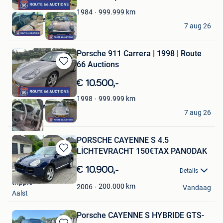
Mijn
Favorieten
999.999
km
1984
Route 66 Auctions
7 aug 26
Waalwijk
Porsche 911 Carrera | 1998 | Route
66 Auctions
Bewaren
in
€ 10.500,-
Mijn
Favorieten
999.999
km
1998
Route 66 Auctions
7 aug 26
Waalwijk
PORSCHE CAYENNE S 4.5
LİCHTEVRACHT 150€TAX PANODAK
Bewaren
in
€ 10.900,-
Details
Mijn
tripple
Favorieten
200.000
km
2006
Vandaag
Aalst
Porsche CAYENNE S HYBRIDE GTS-