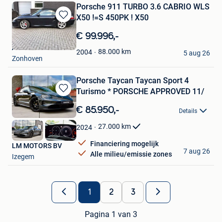
Porsche 911 TURBO 3.6 CABRIO WLS
X50 !=S 450PK ! X50
Bewaren
in
€ 99.996,-
Mijn
ACC
Favorieten
88.000
km
2004
5 aug 26
Zonhoven
Porsche Taycan Taycan Sport 4
Turismo * PORSCHE APPROVED 11/
Bewaren
in
€ 85.950,-
Details
Mijn
Favorieten
27.000
km
2024
Financiering mogelijk
LM MOTORS BV
7 aug 26
Alle milieu/emissie zones
Izegem
1
2
3
Pagina 1 van 3