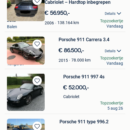
Cabriolet – Hardtop inbegrepen
Bewaren
in
€ 56.950,-
Details
Mijn
Joke
Topzoekertje
Favorieten
138.164
km
2006
Vandaag
Balen
Porsche 911 Carrera 3.4
Bewaren
€ 86.500,-
Details
in
debusschere
Topzoekertje
Mijn
78.000
km
2015
Vandaag
Tongeren
Favorieten
Porsche 911 997 4s
Bewaren
€ 52.000,-
in
Mijn
Cabriolet
Favorieten
Lardinois
Topzoekertje
5 aug 26
Gembloux
Porsche 911 type 996.2