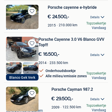
Porsche cayenne e-hybride
Bewaren
€ 24.500,-
Details
in
Kelly Govers
Topzoekertje
Mijn
210.000
km
2015
Vandaag
Bocholt
Favorieten
Porsche Cayenne 3.0 V6 Blanco GVV
Top!!!
Bewaren
in
€ 16.500,-
Details
Mijn
Favorieten
233.500
km
2014
Onderhoudsboekje
Jurgen
Topzoekertje
Alle milieu/emissie zones
Blanco Gek Verk
Vandaag
Zonnebeke
Porsche Cayman 987.2
Bewaren
€ 29.500,-
Details
in
Verpoorten
Topzoekertje
Mijn
122.500
km
2009
Vandaag
Scherpenheuvel-Zichem
Favorieten