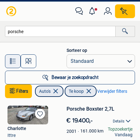
Auto's
Sorteer op
Alle afstanden…
Bewaar je zoekopdracht
Filters
Auto's
Te koop
Verwijder filters
Porsche Boxster 2,7L
Bewaren
€ 19.400,-
Details
in
Charlotte
Topzoekertje
Mijn
161.000
km
2001
Vandaag
Ittre
Favorieten