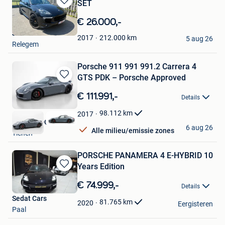
SET
Bewaren
in
€ 26.000,-
Mijn
Julian
Favorieten
212.000
km
2017
5 aug 26
Relegem
Porsche 911 991 991.2 Carrera 4
GTS PDK – Porsche Approved
Bewaren
in
€ 111.991,-
Details
Mijn
Favorieten
98.112
km
2017
BEST BUDGET CAR
6 aug 26
Alle milieu/emissie zones
Tienen
PORSCHE PANAMERA 4 E-HYBRID 10
Years Edition
Bewaren
in
€ 74.999,-
Details
Mijn
Sedat Cars
Favorieten
81.765
km
2020
Eergisteren
Paal