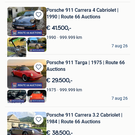
Porsche 911 Carrera 4 Cabriolet |
1990 | Route 66 Auctions
Bewaren
in
€ 41.500,-
Mijn
Favorieten
999.999
km
1990
Route 66 Auctions
7 aug 26
Waalwijk
Porsche 911 Targa | 1975 | Route 66
Auctions
Bewaren
in
€ 29.500,-
Mijn
Favorieten
999.999
km
1975
Route 66 Auctions
7 aug 26
Waalwijk
Porsche 911 Carrera 3.2 Cabriolet |
1984 | Route 66 Auctions
Bewaren
in
€ 38.500,-