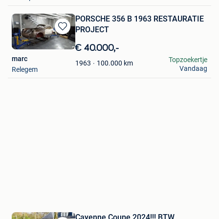
PORSCHE 356 B 1963 RESTAURATIE
PROJECT
Bewaren
in
€ 40.000,-
Mijn
marc
Topzoekertje
Favorieten
100.000
km
1963
Vandaag
Relegem
Cayenne Coupe 2024!!! BTW