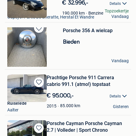
Bewaren
€ 32.996,-
Details
in
PAPS
Topzoekertje
Mijn
Benzine
190.000
km
Vandaag
Oupeye+Partie De Cheratte, Herstal Et Wandre
Favorieten
Porsche 356 A wielcap
Bewaren
in
Bieden
Mijn
Favorieten
willy
Vandaag
Aalst
Prachtige Porsche 911 Carrera
cabrio 991.1 (atmo!) topstaat
Bewaren
in
€ 95.000,-
Details
Mijn
Ruiselede
Favorieten
85.000
km
2015
Gisteren
Aalter
Porsche Cayman Porsche Cayman
2.7 | Volleder | Sport Chrono
Bewaren