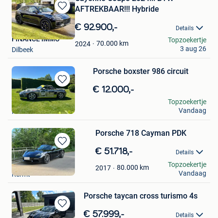
AFTREKBAAR!!! Hybride
Bewaren
in
€ 92.900,-
Details
Mijn
FINANCE IMMO
Topzoekertje
Favorieten
70.000
km
2024
3 aug 26
Dilbeek
Porsche boxster 986 circuit
Bewaren
€ 12.000,-
in
Roel
Topzoekertje
Mijn
Vandaag
Ranst
Favorieten
Porsche 718 Cayman PDK
Bewaren
€ 51.718,-
Details
in
Jo Vandersmissen
Topzoekertje
Mijn
80.000
km
2017
Vandaag
Kermt
Favorieten
Porsche taycan cross turismo 4s
Bewaren
€ 57.999,-
Details