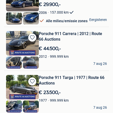
in
€ 29.900,-
Mijn
Favorieten
157.000
km
2006
Van Oost Motors
Eergisteren
Alle milieu/emissie zones
Jabbeke
Porsche 911 Carrera | 2012 | Route
66 Auctions
Bewaren
in
€ 44.500,-
Mijn
Favorieten
999.999
km
2012
Route 66 Auctions
7 aug 26
Waalwijk
Porsche 911 Targa | 1977 | Route 66
Auctions
Bewaren
in
€ 23.500,-
Mijn
Favorieten
999.999
km
1977
Route 66 Auctions
7 aug 26
Waalwijk