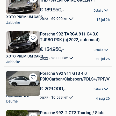
1HD / AVENTURINE GREEN / F
Bewaren
in
€ 189.950,-
Details
Mijn
XOTO PREMIUM CARS
Favorieten
69.900
km
2023
15 jul 26
Jabbeke
Porsche 992 TARGA 911 C4 3.0
TURBO PDK (bj 2022, automaat)
Bewaren
in
€ 134.950,-
Details
Mijn
XOTO PREMIUM CARS
Favorieten
28.000
km
2022
30 jul 26
Jabbeke
Porsche 992 911 GT3 4.0
PDK/Carbon/Clubsport/PDLS+/PPF/VTS
Bewaren
in
€ 209.000,-
Details
Mijn
Nijsmans N.V.
Favorieten
16.599
km
2022
4 aug 26
Deurne
Porsche 992 .2 GT3 Touring / Slate