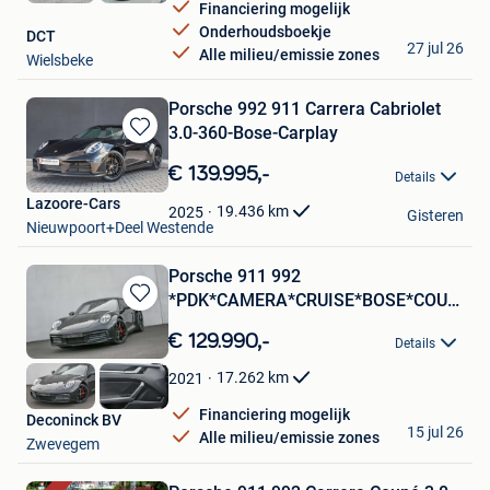
Financiering mogelijk
Onderhoudsboekje
DCT
27 jul 26
Alle milieu/emissie zones
Wielsbeke
Porsche 992 911 Carrera Cabriolet
3.0-360-Bose-Carplay
Bewaren
in
€ 139.995,-
Details
Mijn
Lazoore-Cars
Favorieten
19.436
km
2025
Gisteren
Nieuwpoort+Deel Westende
Porsche 911 992
*PDK*CAMERA*CRUISE*BOSE*COUPE*
Bewaren
(bj 2021)
in
€ 129.990,-
Details
Mijn
Favorieten
17.262
km
2021
Financiering mogelijk
Deconinck BV
15 jul 26
Alle milieu/emissie zones
Zwevegem