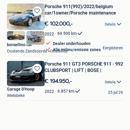
Porsche 911(992)/2022/belgium
car/1owner/Porsche maintenance
Bewaren
in
€ 102.000,-
Details
Mijn
Favorieten
69.500
km
2022
Dealer onderhouden
borsellino car
Eergisteren
Alle milieu/emissie zones
Oostende Zandvoorde +Oostende
Porsche 911 GT3 PORSCHE 911 - 992
CLUBSPORT | LIFT | BOSE |
Bewaren
in
€ 194.950,-
Details
Mijn
Garage D'Hoop
Favorieten
6.857
km
2022
25 jul 26
Wielsbeke