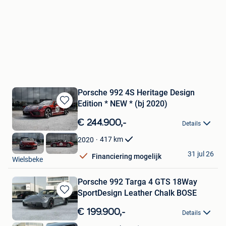
Porsche 992 4S Heritage Design
Edition * NEW * (bj 2020)
Bewaren
in
€ 244.900,-
Details
Mijn
Favorieten
417
km
2020
DCT
31 jul 26
Financiering mogelijk
Wielsbeke
Porsche 992 Targa 4 GTS 18Way
SportDesign Leather Chalk BOSE
Bewaren
in
€ 199.900,-
Details
Mijn