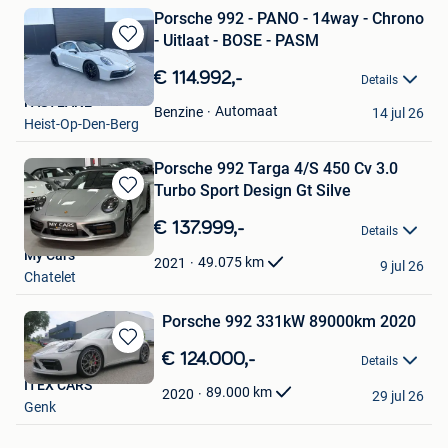
Porsche 992 - PANO - 14way - Chrono
- Uitlaat - BOSE - PASM
Bewaren
in
€ 114.992,-
Details
Mijn
FASTLANE
Favorieten
Automaat
Benzine
14 jul 26
Heist-Op-Den-Berg
Porsche 992 Targa 4/S 450 Cv 3.0
Turbo Sport Design Gt Silve
Bewaren
in
€ 137.999,-
Details
Mijn
My Cars
Favorieten
49.075
km
2021
9 jul 26
Chatelet
Porsche 992 331kW 89000km 2020
Bewaren
€ 124.000,-
Details
in
ITEX CARS
Mijn
89.000
km
2020
29 jul 26
Genk
Favorieten