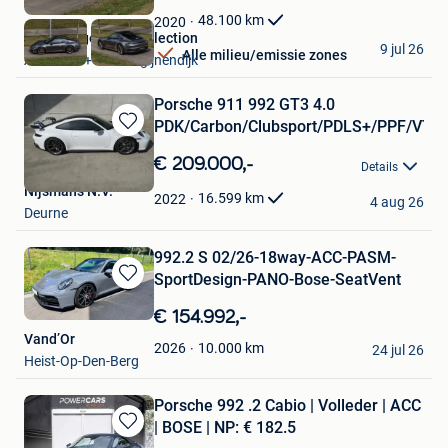
Favorieten
48.100
km
2020
ElsenBergen Car Collection
9 jul 26
Alle milieu/emissie zones
Aarschot + Deel Begijnendijk
Porsche 911 992 GT3 4.0
PDK/Carbon/Clubsport/PDLS+/PPF/VTS
Bewaren
in
€ 209.000,-
Details
Mijn
Nijsmans N.V.
Favorieten
16.599
km
2022
4 aug 26
Deurne
992.2 S 02/26-18way-ACC-PASM-
SportDesign-PANO-Bose-SeatVent
Bewaren
in
€ 154.992,-
Mijn
Vand’Or
Favorieten
10.000
km
2026
24 jul 26
Heist-Op-Den-Berg
Porsche 992 .2 Cabio | Volleder | ACC
| BOSE | NP: € 182.5
Bewaren