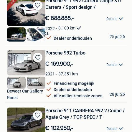
Porsche 911 992 Carrera Coupé 3.0
Carrera / Sport design /
Bewaren
in
€ 888.888,-
Details
Mijn
Favorieten
8.100
km
2022
Carrera Sport Classics
25 jul 26
Dealer onderhouden
Schoten
Porsche 992 Turbo
Bewaren
€ 169.900,-
Details
in
Mijn
37.351
km
2021
Favorieten
Financiering mogelijk
Dealer onderhouden
Deweer Car Gallery
28 jul 26
Alle milieu/emissie zones
Ranst
Porsche 911 CARRERA 992 2 Coupé /
Agate Grey / TOP SPEC / T
Bewaren
in
€ 102.950,-
Details
Mijn