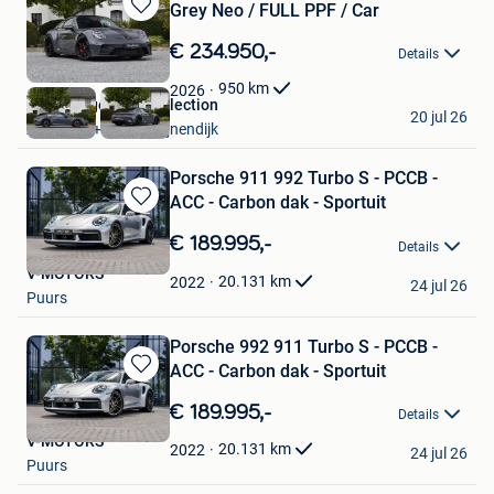
Grey Neo / FULL PPF / Car
Bewaren
in
€ 234.950,-
Details
Mijn
Favorieten
950
km
2026
ElsenBergen Car Collection
20 jul 26
Aarschot + Deel Begijnendijk
Porsche 911 992 Turbo S - PCCB -
ACC - Carbon dak - Sportuit
Bewaren
in
€ 189.995,-
Details
Mijn
V-MOTORS
Favorieten
20.131
km
2022
24 jul 26
Puurs
Porsche 992 911 Turbo S - PCCB -
ACC - Carbon dak - Sportuit
Bewaren
in
€ 189.995,-
Details
Mijn
V-MOTORS
Favorieten
20.131
km
2022
24 jul 26
Puurs