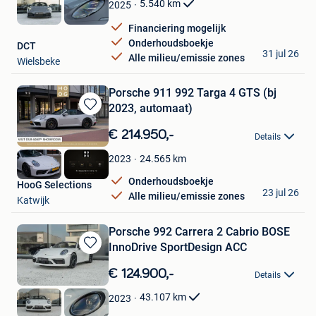
Favorieten
5.540
km
2025
Financiering mogelijk
Onderhoudsboekje
DCT
31 jul 26
Alle milieu/emissie zones
Wielsbeke
Porsche 911 992 Targa 4 GTS (bj
2023, automaat)
Bewaren
in
€ 214.950,-
Details
Mijn
Favorieten
24.565
km
2023
Onderhoudsboekje
HooG Selections
23 jul 26
Alle milieu/emissie zones
Katwijk
Porsche 992 Carrera 2 Cabrio BOSE
InnoDrive SportDesign ACC
Bewaren
in
€ 124.900,-
Details
Mijn
Favorieten
43.107
km
2023