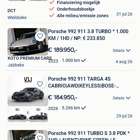
Financiering mogelijk
Onderhoudsboekje
DCT
31 jul 26
Alle milieu/emissie zones
Wielsbeke
Porsche 992 911 3.8 TURBO * 1.000
KM / 1HD / NP: € 233.850
Bewaren
in
€ 189.950,-
Details
Mijn
XOTO PREMIUM CARS
Favorieten
1.000
km
2023
4 aug 26
Jabbeke
Porsche 992 911 TARGA 4S
CABRIO|AWD|KEYLESS|BOSE-
Bewaren
SOUND-SYSTE
in
€ 184.950,-
Details
Mijn
Favorieten
5.266
km
2026
VDJ Automotive
29 jul 26
Grobbendonk
Porsche 992 911 TURBO S 3.8 PDK *