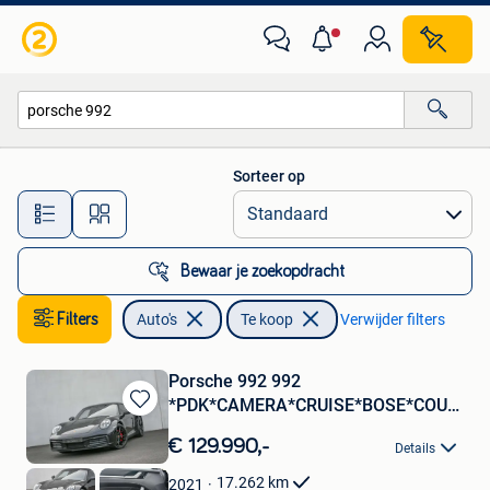
Auto's
Sorteer op
Alle afstanden…
Bewaar je zoekopdracht
Filters
Auto's
Te koop
Verwijder filters
Porsche 992 992
*PDK*CAMERA*CRUISE*BOSE*COUPE*
Bewaren
(bj 2021)
in
€ 129.990,-
Details
Mijn
Favorieten
17.262
km
2021