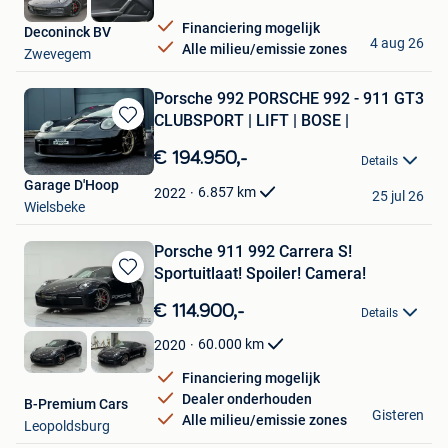
Financiering mogelijk
Deconinck BV
4 aug 26
Alle milieu/emissie zones
Zwevegem
Porsche 992 PORSCHE 992 - 911 GT3
CLUBSPORT | LIFT | BOSE |
Bewaren
in
€ 194.950,-
Details
Mijn
Garage D'Hoop
Favorieten
6.857
km
2022
25 jul 26
Wielsbeke
Porsche 911 992 Carrera S!
Sportuitlaat! Spoiler! Camera!
Bewaren
in
€ 114.900,-
Details
Mijn
Favorieten
60.000
km
2020
Financiering mogelijk
Dealer onderhouden
B-Premium Cars
Gisteren
Alle milieu/emissie zones
Leopoldsburg