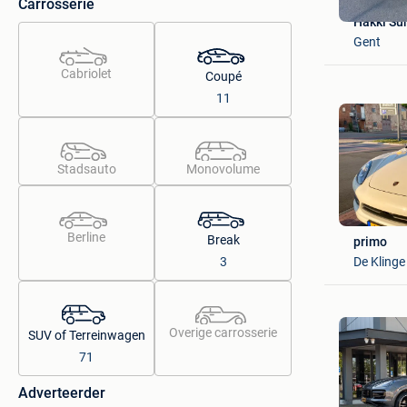
Carrosserie
Hakki Su
Gent
Cabriolet
Coupé
11
Stadsauto
Monovolume
Berline
Break
primo
De Klinge
3
Overige carrosserie
SUV of Terreinwagen
71
Adverteerder