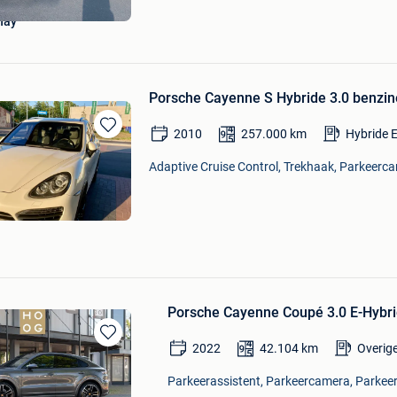
nay
Porsche Cayenne S Hybride 3.0 benzine
2010
257.000
km
Hybride E
Bewaren
in
Adaptive Cruise Control, Trekhaak, Parkeerca
Mijn
Favorieten
Porsche Cayenne Coupé 3.0 E-Hybri
2022
42.104
km
Overig
Bewaren
in
Parkeerassistent, Parkeercamera, Parkeer
Mijn
Favorieten