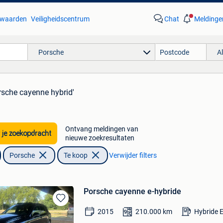
waarden
Veiligheidscentrum
Chat
Meldinge
Porsche
A
rsche cayenne hybrid'
Ontvang meldingen van
 je zoekopdracht
nieuwe zoekresultaten
Porsche
Te koop
Verwijder filters
Porsche cayenne e-hybride
Bewaren
2015
210.000
km
Hybride E
in