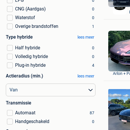
LPG
0
CNG (Aardgas)
0
Waterstof
0
Overige brandstoffen
1
Type hybride
lees meer
Half hybride
0
Volledig hybride
0
Plug-in hybride
4
Henry Dr
Arlon + P
Actieradius (min.)
lees meer
Transmissie
Automaat
87
Handgeschakeld
0