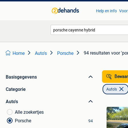
Help en info
Voor
94 resultaten
voor 'po
Home
Auto's
Porsche
Basisgegevens
Bewaar
Categorie
Auto's
Auto's
Alle zoekertjes
Porsche
94