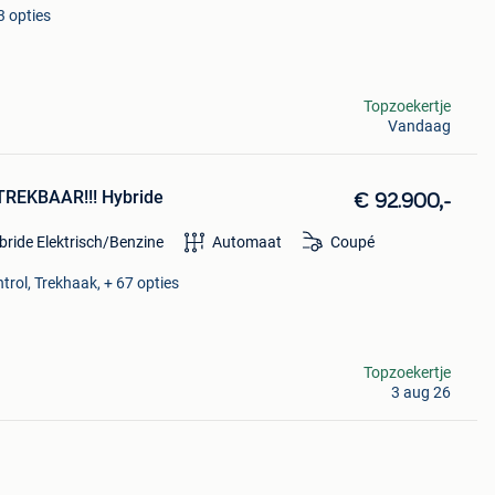
3 opties
Topzoekertje
Vandaag
TREKBAAR!!! Hybride
€ 92.900,-
bride Elektrisch/Benzine
Automaat
Coupé
trol, Trekhaak, + 67 opties
Topzoekertje
3 aug 26