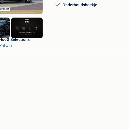
Onderhoudsboekje
HooG Selections
Katwijk