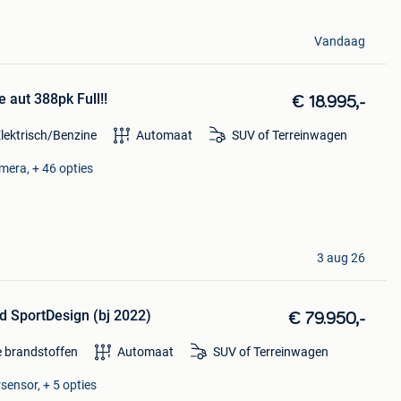
Vandaag
 aut 388pk Full!!
€ 18.995,-
lektrisch/Benzine
Automaat
SUV of Terreinwagen
mera, + 46 opties
3 aug 26
d SportDesign (bj 2022)
€ 79.950,-
e brandstoffen
Automaat
SUV of Terreinwagen
sensor, + 5 opties