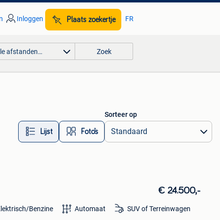
n
Inloggen
FR
Plaats zoekertje
lle afstanden…
Zoek
Sorteer op
Lijst
Foto’s
€ 24.500,-
lektrisch/Benzine
Automaat
SUV of Terreinwagen