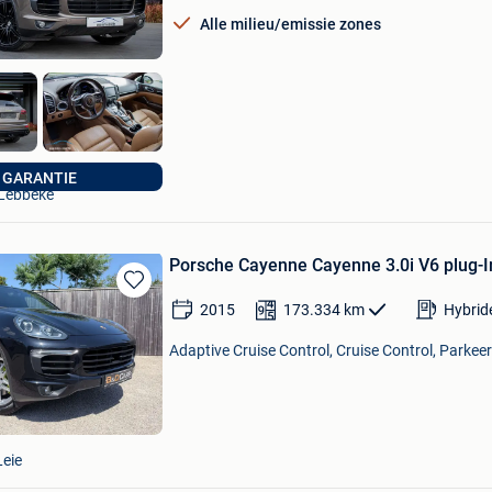
Favorieten
Alle milieu/emissie zones
Auto's David
GARANTIE
Lebbeke
Por­sche Cayenne Cayenne 3.0i V6 plug-In
Bewaren
2015
173.334
km
Hybrid
in
Mijn
Adaptive Cruise Control, Cruise Control, Parkee
Favorieten
Leie