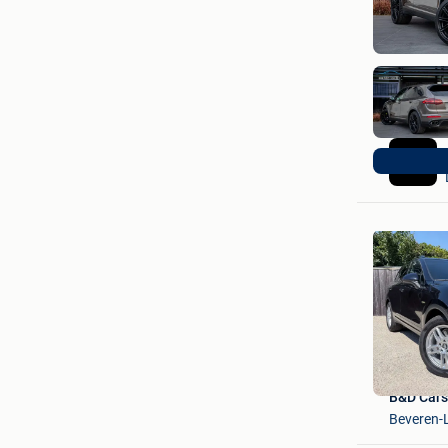
B&D Cars
Beveren-