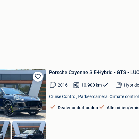
Porsche Cayenne S E-Hybrid - GTS - L
Bewaren
2016
10.900
km
Hybride
in
Mijn
Cruise Control, Parkeercamera, Climate control,
Favorieten
Dealer onderhouden
Alle milieu/emi