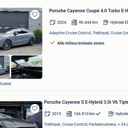
Porsche Cayenne Coupé 4.0 Turbo E-Hy
Bewaren
2024
90.444
km
Hybride E
in
Mijn
Adaptive Cruise Control, Trekhaak, Cruise Con
Favorieten
Alle milieu/emissie zones
Autoaanbod.nu
Boekel
Porsche Cayenne S E-Hybrid 3.0i V6 Tiptr
2015
166.810
km
Hybrid
Bewaren
in
Trekhaak, Cruise Control, Parkeercamera, + 34 
Mijn