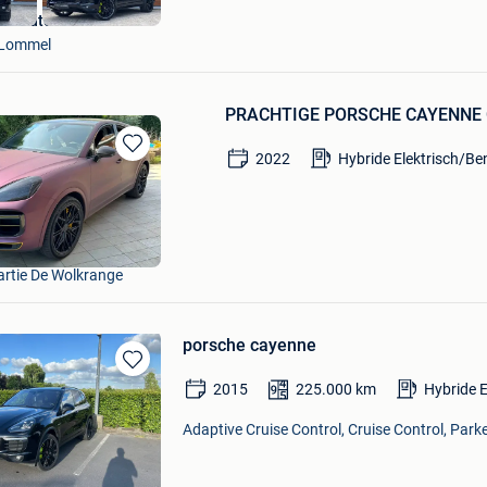
VD Auto Lommel
Lommel
PRACHTIGE PORSCHE CAYENNE C
2022
Hybride Elektrisch/Be
Bewaren
in
Mijn
Favorieten
uch
artie De Wolkrange
porsche cayenne
Bewaren
2015
225.000
km
Hybride E
in
Mijn
Adaptive Cruise Control, Cruise Control, Park
Favorieten