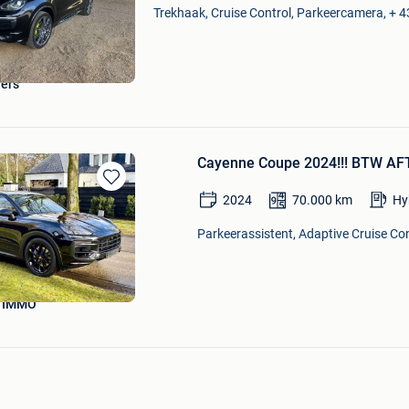
Mijn
Trekhaak, Cruise Control, Parkeercamera, + 4
Favorieten
vers
Cayenne Coupe 2024!!! BTW AF
Bewaren
2024
70.000
km
Hy
in
Mijn
Parkeerassistent, Adaptive Cruise Con
Favorieten
 IMMO