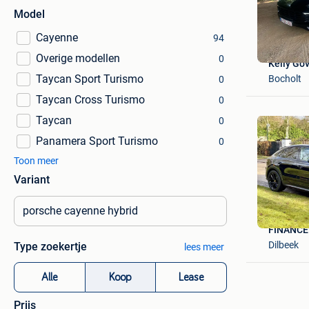
Model
Cayenne
94
Overige modellen
0
Kelly Go
Taycan Sport Turismo
Bocholt
0
Taycan Cross Turismo
0
Taycan
0
Panamera Sport Turismo
0
Toon meer
Variant
FINANCE
Dilbeek
Type zoekertje
lees meer
Alle
Koop
Lease
Prijs