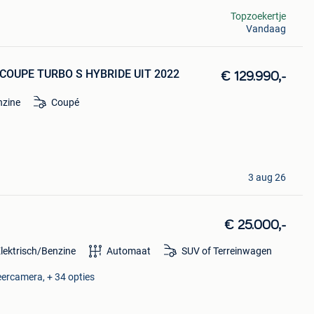
Topzoekertje
Vandaag
OUPE TURBO S HYBRIDE UIT 2022
€ 129.990,-
nzine
Coupé
3 aug 26
€ 25.000,-
lektrisch/Benzine
Automaat
SUV of Terreinwagen
eercamera, + 34 opties