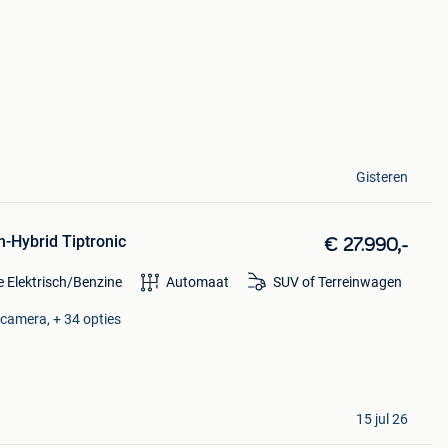
Gisteren
-Hybrid Tiptro­nic
€ 27.990,-
e Elektrisch/Benzine
Automaat
SUV of Terreinwagen
rcamera, + 34 opties
15 jul 26