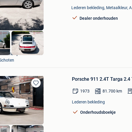
Mijn
Lederen bekleding, Metaalkleur, Ai
Favorieten
Dealer onderhouden
Carrera Sport Classics
Schoten
Porsche 911 2.4T Targa 2.4 
Bewaren
1973
81.700
km
in
Mijn
Lederen bekleding
Favorieten
Onderhoudsboekje