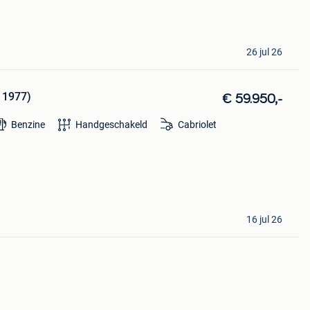
26 jul 26
 1977)
€ 59.950,-
Benzine
Handgeschakeld
Cabriolet
16 jul 26