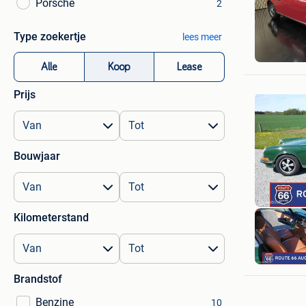
Porsche
2
Type zoekertje
lees meer
RM Auto
Lontzen G
Alle
Koop
Lease
Prijs
Bouwjaar
Kilometerstand
Brandstof
Benzine
10