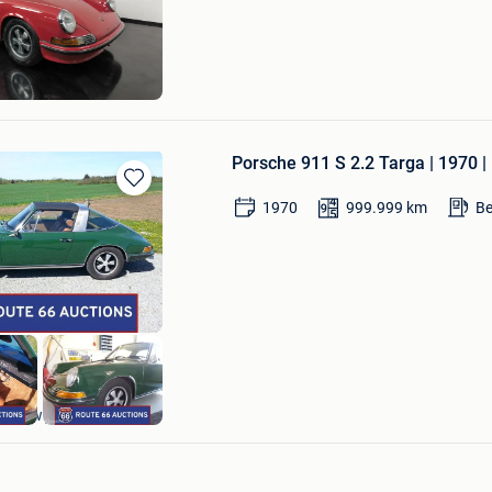
Mijn
Favorieten
mobile
ebietsteil Kettenis
Porsche 911 S 2.2 Targa | 1970 |
Bewaren
1970
999.999
km
Be
in
Mijn
Favorieten
Route 66 Auctions
Waalwijk