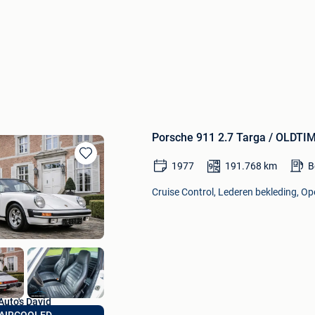
Porsche 911 2.7 Targa / OLD
1977
191.768
km
B
Bewaren
in
Cruise Control, Lederen bekleding, Op
Mijn
Favorieten
Auto's David
AIRCOOLED