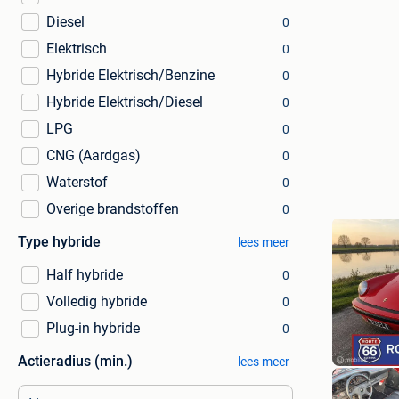
Diesel
0
Elektrisch
0
Hybride Elektrisch/Benzine
0
Hybride Elektrisch/Diesel
0
LPG
0
CNG (Aardgas)
0
Waterstof
0
Overige brandstoffen
0
Type hybride
lees meer
Half hybride
0
Volledig hybride
0
Plug-in hybride
0
Actieradius (min.)
lees meer