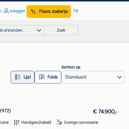
n
Inloggen
FR
Plaats zoekertje
lle afstanden…
Zoek
Sorteer op
Lijst
Foto’s
 1972)
€ 74.900,-
nzine
Handgeschakeld
Overige carrosserie