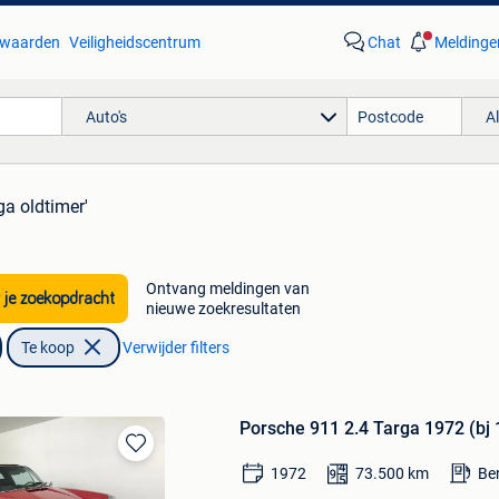
waarden
Veiligheidscentrum
Chat
Meldinge
Auto's
A
ga oldtimer'
Ontvang meldingen van
 je zoekopdracht
nieuwe zoekresultaten
Te koop
Verwijder filters
Porsche 911 2.4 Targa 1972 (bj
Bewaren
1972
73.500
km
Be
in