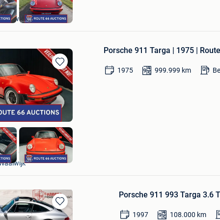
Route 66 Auctions
Waalwijk
Porsche 911 Targa | 1975 | Rout
1975
999.999
km
Be
Bewaren
in
Mijn
Favorieten
Route 66 Auctions
Waalwijk
Porsche 911 993 Targa 3.6 Ta
Bewaren
1997
108.000
km
in