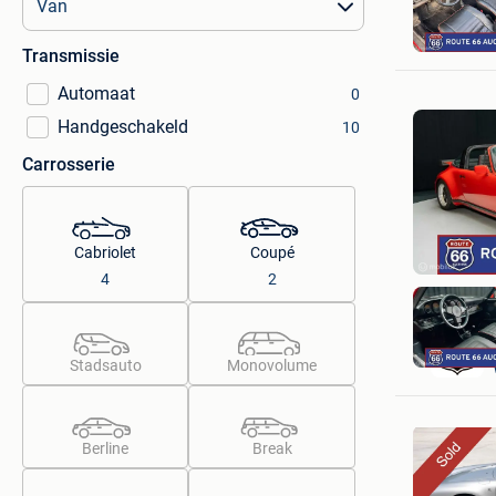
Transmissie
Automaat
0
Handgeschakeld
10
Carrosserie
Cabriolet
Coupé
4
2
Stadsauto
Monovolume
Berline
Break