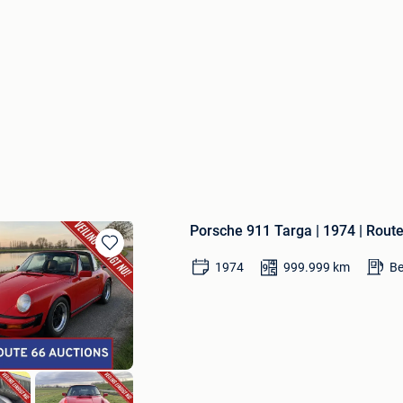
Porsche 911 Targa | 1974 | Rout
Bewaren
1974
999.999
km
Be
in
Mijn
Favorieten