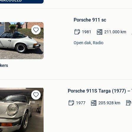
Lebbeke
Porsche 911 sc
1981
211.000
km
Bewaren
in
Open dak, Radio
Mijn
Favorieten
kers
Porsche 911S Targa (1977) – 
Bewaren
1977
205.928
km
in
Mijn
Favorieten
x