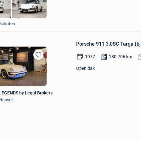
Carrera Sport Classics
Schoten
Porsche 911 3.0SC Targa (bj
1977
180.706
km
Bewaren
in
Open dak
Mijn
Favorieten
LEGENDS by Legal Brokers
Hasselt