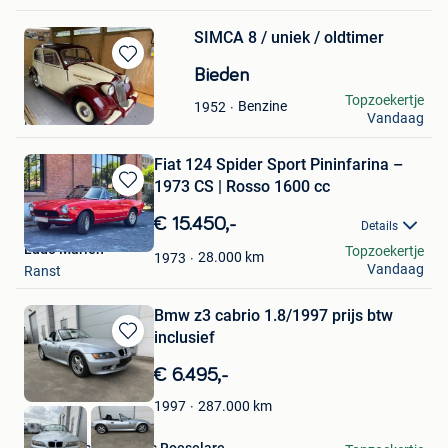
SIMCA 8 / uniek / oldtimer
Bewaren
Bieden
in
kenneth.m
Topzoekertje
Benzine
1952
Mijn
Vandaag
Roeselare
Favorieten
Fiat 124 Spider Sport Pininfarina –
1973 CS | Rosso 1600 cc
Bewaren
in
€ 15.450,-
Details
Mijn
Ludo Marien
Topzoekertje
Favorieten
28.000
km
1973
Vandaag
Ranst
Bmw z3 cabrio 1.8/1997 prijs btw
inclusief
Bewaren
in
€ 6.495,-
Mijn
Favorieten
287.000
km
1997