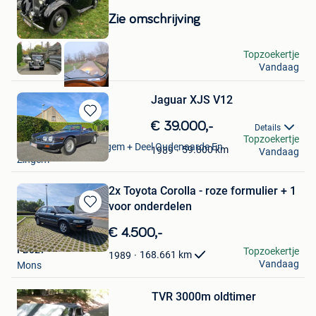
Bewaren
in
Zie omschrijving
Mijn
Favorieten
Jona
Topzoekertje
Vandaag
Herselt
Jaguar XJS V12
Bewaren
€ 39.000,-
Details
WYNENDAELE YVES
in
Topzoekertje
Nederzwalm-Hermelgem + Deel Oudenaarde En
Mijn
59.800
km
1989
Vandaag
Zingem
Favorieten
2x Toyota Corolla - roze formulier + 1
voor onderdelen
Bewaren
in
€ 4.500,-
Mijn
FB027
Topzoekertje
Favorieten
168.661
km
1989
Vandaag
Mons
Bewaren
TVR 3000m oldtimer
in
Mijn