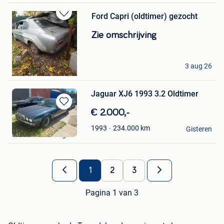
Ford Capri (oldtimer) gezocht
Bewaren
in
Zie omschrijving
Mijn
Favorieten
Jappie Bruining
3 aug 26
Antwerpen
Jaguar XJ6 1993 3.2 Oldtimer
Bewaren
€ 2.000,-
in
Gent Gent
234.000
km
1993
Mijn
Gisteren
Sint-Amandsberg
Favorieten
1
2
3
Pagina 1 van 3