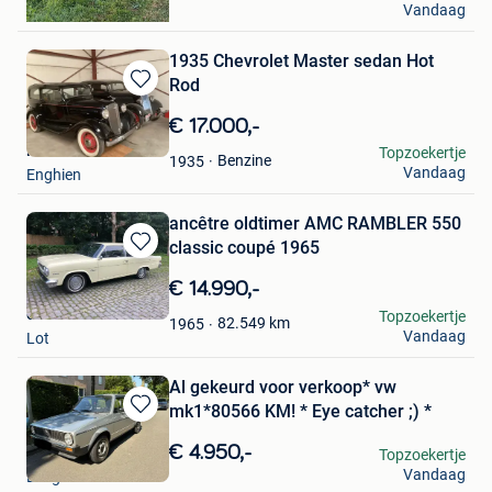
Vandaag
Minderhout
1935 Chevrolet Master sedan Hot
Rod
Bewaren
in
€ 17.000,-
Mijn
Peter
Topzoekertje
Favorieten
Benzine
1935
Vandaag
Enghien
ancêtre oldtimer AMC RAMBLER 550
classic coupé 1965
Bewaren
in
€ 14.990,-
Mijn
olivierr.
Topzoekertje
Favorieten
82.549
km
1965
Vandaag
Lot
Al gekeurd voor verkoop* vw
mk1*80566 KM! * Eye catcher ;) *
Bewaren
in
€ 4.950,-
Dhr Y.
Topzoekertje
Mijn
Vandaag
Edegem
Favorieten