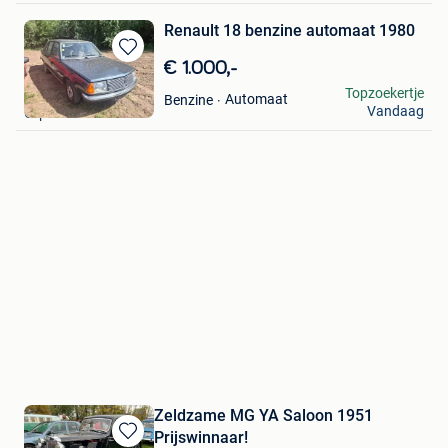
Renault 18 benzine automaat 1980
Bewaren
€ 1.000,-
in
CM
Topzoekertje
Automaat
Benzine
Mijn
Vandaag
Orp-Le-Grand
Favorieten
Zeldzame MG YA Saloon 1951
Prijswinnaar!