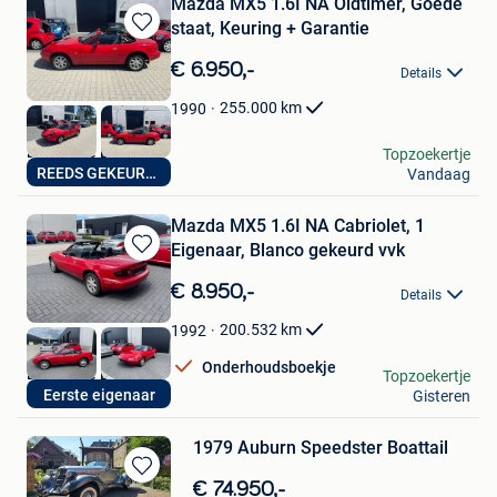
Mazda MX5 1.6I NA Oldtimer, Goede
staat, Keuring + Garantie
Bewaren
in
€ 6.950,-
Details
Mijn
Favorieten
255.000
km
1990
Drive nice BV
Topzoekertje
REEDS GEKEURD VVK
Vandaag
Overpelt
Mazda MX5 1.6I NA Cabriolet, 1
Eigenaar, Blanco gekeurd vvk
Bewaren
in
€ 8.950,-
Details
Mijn
Favorieten
200.532
km
1992
Onderhoudsboekje
Drive nice BV
Topzoekertje
Eerste eigenaar
Gisteren
Overpelt
1979 Auburn Speedster Boattail
Bewaren
€ 74.950,-