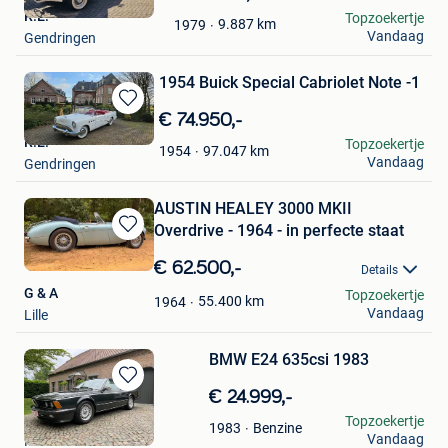
in
R.E.
Topzoekertje
9.887
km
1979
Mijn
Vandaag
Gendringen
Favorieten
1954 Buick Special Cabriolet Note -1
Bewaren
€ 74.950,-
in
R.E.
Topzoekertje
97.047
km
1954
Mijn
Vandaag
Gendringen
Favorieten
AUSTIN HEALEY 3000 MKII
Overdrive - 1964 - in perfecte staat
Bewaren
in
€ 62.500,-
Details
Mijn
G & A
Topzoekertje
Favorieten
55.400
km
1964
Vandaag
Lille
BMW E24 635csi 1983
Bewaren
€ 24.999,-
in
kristof
Topzoekertje
Benzine
1983
Mijn
Vandaag
Koersel
Favorieten