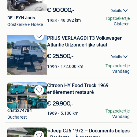
Bewaren
in
€ 90.000,-
Details
Mijn
DE LEYN Joris
Topzoekertje
Favorieten
48.092
km
1953
Gisteren
Oostkerke + Hoeke
PRIJS VERLAAGD! T3 Volkswagen
Bewaren
Atlantic Uitzonderlijke staat
in
Mijn
€ 25.500,-
Details
Favorieten
Kurt Lefevre
Topzoekertje
172.000
km
1990
Vandaag
Gavere
Citroen HY Food Truck 1969
entièrement restauré
Bewaren
in
€ 29.900,-
Mijn
cristi274784
Topzoekertje
Favorieten
5.100
km
1969
Vandaag
Bucharest
⭐️Jeep CJ6 1972 – Documents belges