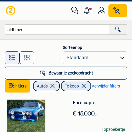
Auto's
Sorteer op
Alle afstanden…
Bewaar je zoekopdracht
Filters
Auto's
Te koop
Verwijder filters
Bewaren
in
Mijn
Ford capri
Favorieten
€ 15.000,-
Peter Sprangers
Topzoekertje