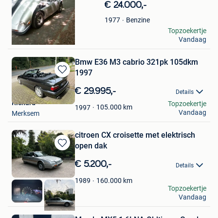
€ 24.000,-
Favorieten
Benzine
1977
eddy
Topzoekertje
Vandaag
Roeselare
Bmw E36 M3 cabrio 321pk 105dkm
1997
Bewaren
in
€ 29.995,-
Details
Mijn
Richard
Topzoekertje
Favorieten
105.000
km
1997
Vandaag
Merksem
citroen CX croisette met elektrisch
open dak
Bewaren
in
€ 5.200,-
Details
Mijn
Favorieten
160.000
km
1989
Patrick
Topzoekertje
Vandaag
Nevele