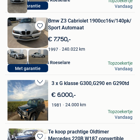
Lichte Bestelwagens Roeselare
Topzoekertje
Met garantie
Vandaag
Roeselare
Bmw Z3 Cabriolet 1900cc16v/140pk/
Sport Automaat
Bewaren
in
€ 7.750,-
Mijn
Favorieten
240.022
km
1997
Lichte Bestelwagens Roeselare
Topzoekertje
Met garantie
Vandaag
Roeselare
3 x G klasse G300,G290 en G290td
Bewaren
in
€ 6.000,-
Mijn
Favorieten
24.000
km
1981
Ramses
Topzoekertje
Vandaag
Moulbaix
Te koop prachtige Oldtimer
Mercedes 220B W187 convertible