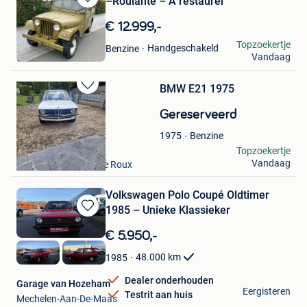
–Roulante – À restaurer
Bewaren
in
€ 12.999,-
Mijn
RF MOTORS
Topzoekertje
Favorieten
Handgeschakeld
Benzine
Vandaag
Charleroi
BMW E21 1975
Bewaren
in
Gereserveerd
Mijn
Favorieten
Benzine
1975
Thierry
Topzoekertje
Vandaag
Courcelles + Partie De Roux
Volkswagen Polo Coupé Oldtimer
1985 – Unieke Klassieker
Bewaren
in
€ 5.950,-
Mijn
Favorieten
48.000
km
1985
Dealer onderhouden
Garage van Hozeham
Eergisteren
Testrit aan huis
Mechelen-Aan-De-Maas