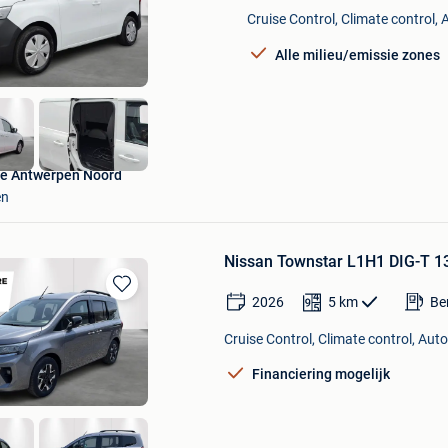
in
Cruise Control, Climate control,
Mijn
Favorieten
Alle milieu/emissie zones
e Antwerpen Noord
en
Nissan Townstar L1H1 DIG-T 1
2026
5
km
Be
Bewaren
in
Cruise Control, Climate control, Aut
Mijn
Favorieten
Financiering mogelijk