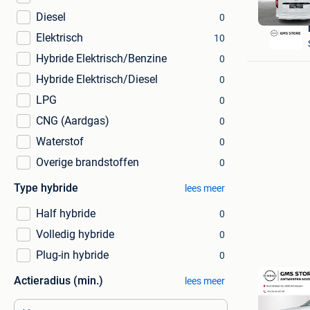
Diesel
0
Elektrisch
10
Hybride Elektrisch/Benzine
0
Hybride Elektrisch/Diesel
0
LPG
0
CNG (Aardgas)
0
Waterstof
0
Overige brandstoffen
0
Type hybride
lees meer
Half hybride
0
Volledig hybride
0
Plug-in hybride
0
Actieradius (min.)
lees meer