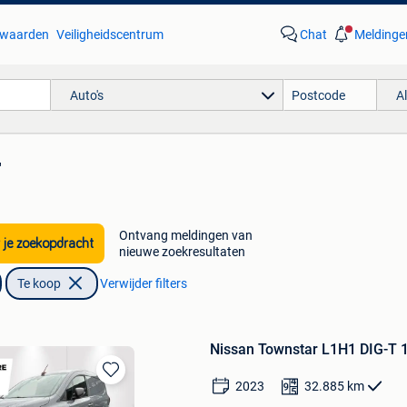
waarden
Veiligheidscentrum
Chat
Meldinge
Auto's
A
'
Ontvang meldingen van
 je zoekopdracht
nieuwe zoekresultaten
Te koop
Verwijder filters
Nissan Townstar L1H1 DIG-T 1
2023
32.885
km
Bewaren
in