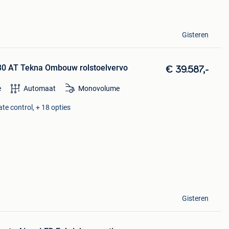
Gisteren
30 AT Tekna Ombouw rolstoelvervo
€ 39.587,-
e
Automaat
Monovolume
te control, + 18 opties
Gisteren