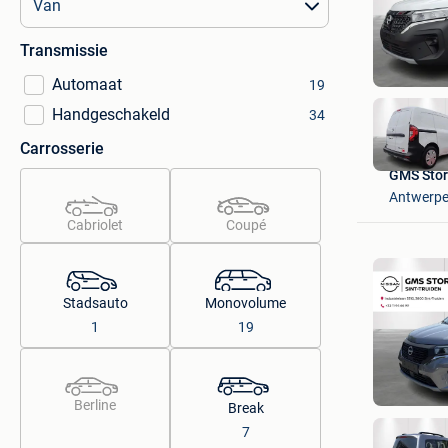
Transmissie
Automaat
19
Handgeschakeld
34
Carrosserie
GMS Stor
Antwerp
Cabriolet
Coupé
Stadsauto
Monovolume
1
19
Berline
Break
7