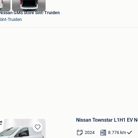
Nissan GMS Store Sint-Truiden
Sint-Truiden
Nissan Townstar L1H1 EV N
2024
8.776
km
Bewaren