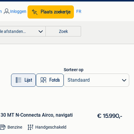
n
Inloggen
FR
Plaats zoekertje
lle afstanden…
Zoek
Sorteer op
Lijst
Foto’s
30 MT N-Connecta Airco, navigati
€ 15.990,-
Benzine
Handgeschakeld