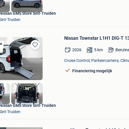
Nissan GMS Store Sint-Truiden
Sint-Truiden
Nissan Townstar L1H1 DIG-T 1
2026
5
km
Benzin
Bewaren
in
Cruise Control, Parkeercamera, Clima
Mijn
Favorieten
Financiering mogelijk
Nissan GMS Store Sint-Truiden
Sint-Truiden