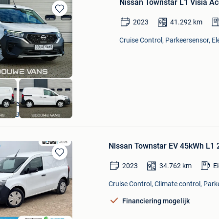
Nissan Townstar L1 Visia Ac
Bewaren
2023
41.292
km
in
Mijn
Cruise Control, Parkeersensor, El
Favorieten
Douwe Vans B.V.
SPAUBEEK
Nissan Townstar EV 45kWh L1 
Bewaren
2023
34.762
km
E
in
Mijn
Cruise Control, Climate control, Park
Favorieten
Financiering mogelijk