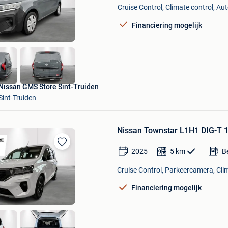
Mijn
Cruise Control, Climate control, Au
Favorieten
Financiering mogelijk
Nissan GMS Store Sint-Truiden
Sint-Truiden
Nissan Townstar L1H1 DIG-T 
2025
5
km
B
Bewaren
in
Mijn
Cruise Control, Parkeercamera, Clim
Favorieten
Financiering mogelijk