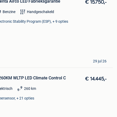
enta Airco LED Fabrieksgarantie
€ 15.750,-
Benzine
Handgeschakeld
ectronic Stability Program (ESP), + 9 opties
29 jul 26
260KM WLTP LED Climate Control C
€ 14.445,-
lektrisch
260 km
eersensor, + 21 opties