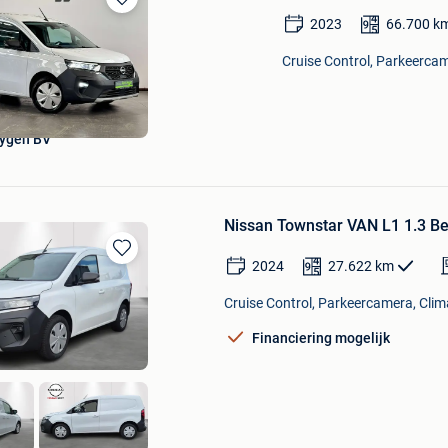
Bewaren
2023
66.700
k
in
Mijn
Cruise Control, Parkeercam
Favorieten
uygen BV
Nissan Townstar VAN L1 1.3 
2024
27.622
km
Bewaren
in
Cruise Control, Parkeercamera, Clima
Mijn
Favorieten
Financiering mogelijk