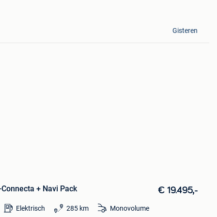
Gisteren
-Connecta + Navi Pack
€ 19.495,-
Elektrisch
285 km
Monovolume