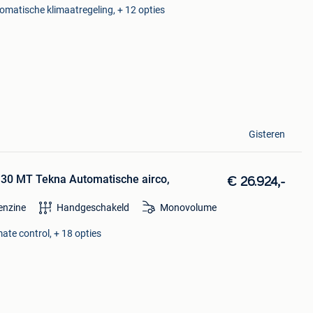
tomatische klimaatregeling, + 12 opties
Gisteren
130 MT Tekna Automatische airco,
€ 26.924,-
enzine
Handgeschakeld
Monovolume
ate control, + 18 opties