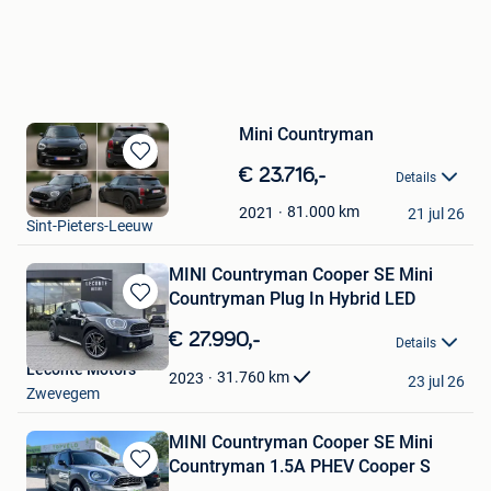
Mini Countryman
Bewaren
€ 23.716,-
Details
in
Fab,
Mijn
81.000
km
2021
21 jul 26
Sint-Pieters-Leeuw
Favorieten
MINI Countryman Cooper SE Mini
Countryman Plug In Hybrid LED
Bewaren
in
€ 27.990,-
Details
Mijn
Leconte Motors
Favorieten
31.760
km
2023
23 jul 26
Zwevegem
MINI Countryman Cooper SE Mini
Countryman 1.5A PHEV Cooper S
Bewaren