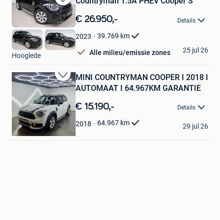
Countryman 1.5A PHEV Cooper S
Bewaren
in
€ 26.950,-
Details
Mijn
Favorieten
39.769
km
2023
DP Auto
25 jul 26
Alle milieu/emissie zones
Hooglede
MINI COUNTRYMAN COOPER I 2018 I
Bewaren
AUTOMAAT I 64.967KM GARANTIE
in
Mijn
€ 15.190,-
Details
Favorieten
DD Motors BV
64.967
km
2018
29 jul 26
Brugge