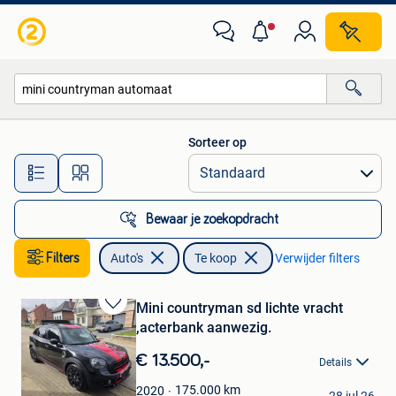
Auto's
Sorteer op
Alle afstanden…
Bewaar je zoekopdracht
Filters
Auto's
Te koop
Verwijder filters
Mini countryman sd lichte vracht
Bewaren
,acterbank aanwezig.
in
Mijn
€ 13.500,-
Details
Favorieten
Erik
175.000
km
2020