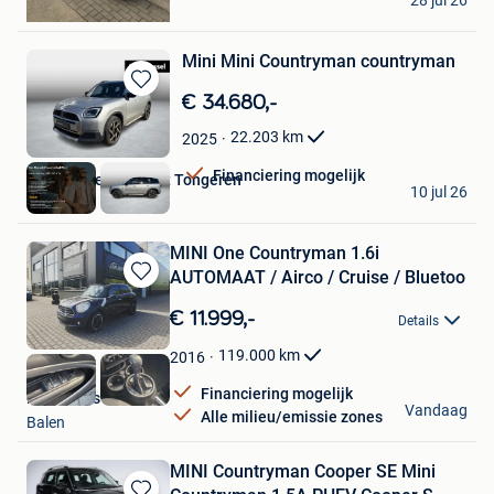
28 jul 26
Riemst
Mini Mini Countryman countryman
Bewaren
€ 34.680,-
in
22.203
km
2025
Mijn
Favorieten
Financiering mogelijk
Van Mossel Peugeot Tongeren
10 jul 26
Tongeren
MINI One Countryman 1.6i
AUTOMAAT / Airco / Cruise / Bluetoo
Bewaren
in
€ 11.999,-
Details
Mijn
Favorieten
119.000
km
2016
Financiering mogelijk
DS33-Cars
Vandaag
Alle milieu/emissie zones
Balen
MINI Countryman Cooper SE Mini