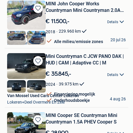
MINI John Cooper Works
Countryman Mini Countryman 2.0AS
Bewaren
John
in
€ 11.500,-
Details
Mijn
Favorieten
229.960
km
2018
Status Motors
20 jul 26
Alle milieu/emissie zones
Dendermonde
Mini Countryman C JCW PANO DAK |
HUD | CAM | Adaptive CC | M
Bewaren
in
€ 35.845,-
Details
Mijn
Favorieten
39.975
km
2024
Financiering mogelijk
Van Mossel Used Cars Center Lokeren
4 aug 26
Onderhoudsboekje
Lokeren+Deel Overmere En Zele
MINI Cooper SE Countryman Mini
Countryman 1.5A PHEV Cooper S
Bewaren
in
€ 28.900,-