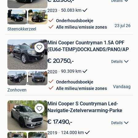
Details
Mijn
Favorieten
50.083
km
2023
Onderhoudsboekje
Auto Mobile Invest
23 jul 26
Alle milieu/emissie zones
Steenokkerzeel
Mini Cooper Countryman 1.5A OPF
(EU6d-TEMP)DOCKLANDS/PANO/AP
Bewaren
in
€ 20.750,-
Details
Mijn
Favorieten
90.309
km
2020
Onderhoudsboekje
Savas Cars
Vandaag
Alle milieu/emissie zones
Zonhoven
Mini Cooper S Countryman Led-
Navigatie-Zetelverwarming-Parke
Bewaren
in
€ 17.490,-
Details
Mijn
Favorieten
124.000
km
2019