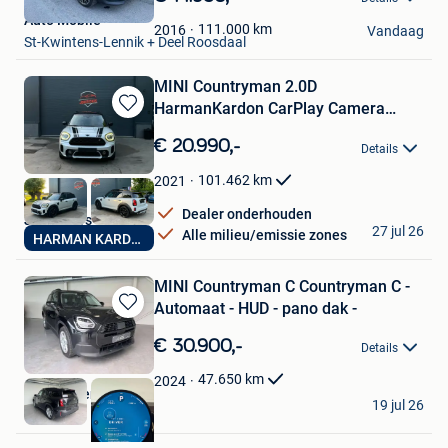
Mijn
Auto Mobile
Favorieten
111.000
km
2016
Vandaag
St-Kwintens-Lennik + Deel Roosdaal
MINI Countryman 2.0D
HarmanKardon CarPlay Camera
Bewaren
Automaat
in
€ 20.990,-
Details
Mijn
Favorieten
101.462
km
2021
Dealer onderhouden
Joker Cars
27 jul 26
Alle milieu/emissie zones
HARMAN KARDON
Grimbergen
MINI Countryman C Countryman C -
Automaat - HUD - pano dak -
Bewaren
in
€ 30.900,-
Details
Mijn
Favorieten
47.650
km
2024
AutocenterLDS
19 jul 26
Lebbeke