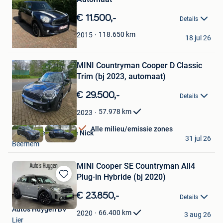
in
Mijn
€ 11.500,-
Details
Favorieten
JenniferB.
118.650
km
2015
18 jul 26
Maaseik
Bewaren
MINI Countryman Cooper D Classic
in
Mijn
Trim (bj 2023, automaat)
Favorieten
€ 29.500,-
Details
57.978
km
2023
Alle milieu/emissie zones
Garage Delafontaine Nick
31 jul 26
Beernem
MINI Cooper SE Countryman All4
Plug-in Hybride (bj 2020)
Bewaren
in
€ 23.850,-
Details
Mijn
Auto's Huygen BV
Favorieten
66.400
km
2020
3 aug 26
Lier