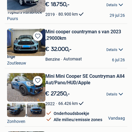
in
€ 18.750,-
Details
Mijn
Topkars Ruisbroek
Favorieten
80.900
km
2019
29 jul 26
Puurs
Mini cooper countryman s van 2023
,29000km
Bewaren
in
€ 32.000,-
Details
Mijn
Inge
Favorieten
Automaat
Benzine
6 jul 26
Zoutleeuw
Mini Mini Cooper SE Countryman All4
Aut/Pano/HUD/Apple
Bewaren
in
€ 27.250,-
Details
Mijn
Favorieten
66.426
km
2022
Onderhoudsboekje
Savas Cars
Vandaag
Alle milieu/emissie zones
Zonhoven