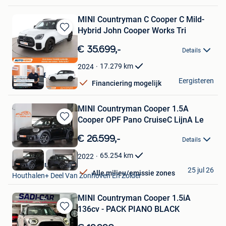
MINI Countryman C Cooper C Mild-
Hybrid John Cooper Works Tri
Bewaren
in
€ 35.699,-
Details
Mijn
Favorieten
17.279
km
2024
Autohero België
Eergisteren
Financiering mogelijk
Brussel
MINI Countryman Cooper 1.5A
Cooper OPF Pano CruiseC LijnA Le
Bewaren
in
€ 26.599,-
Details
Mijn
Favorieten
65.254
km
2022
Kubika Cars
25 jul 26
Alle milieu/emissie zones
Houthalen+ Deel Van Zonhoven En Zolder
MINI Countryman Cooper 1.5iA
136cv - PACK PIANO BLACK
Bewaren
in