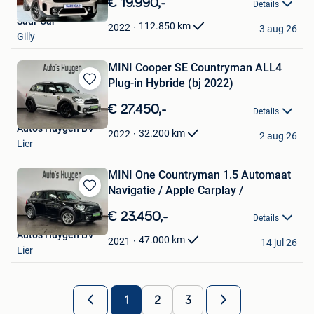
€ 19.990,-
Details
Mijn
Sadi-Car
Favorieten
112.850
km
2022
3 aug 26
Gilly
MINI Cooper SE Countryman ALL4
Plug-in Hybride (bj 2022)
Bewaren
in
€ 27.450,-
Details
Mijn
Auto's Huygen BV
Favorieten
32.200
km
2022
2 aug 26
Lier
MINI One Countryman 1.5 Automaat
Navigatie / Apple Carplay /
Bewaren
in
€ 23.450,-
Details
Mijn
Auto's Huygen BV
Favorieten
47.000
km
2021
14 jul 26
Lier
1
2
3