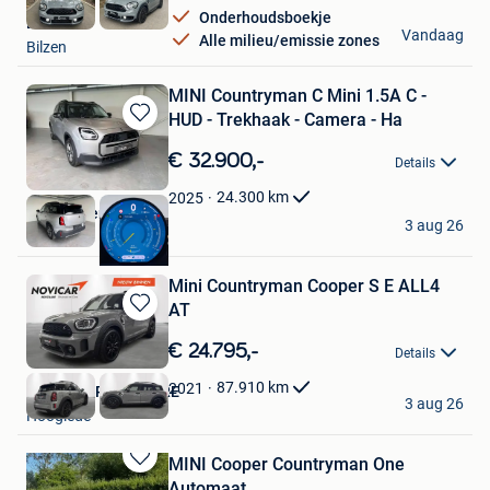
Onderhoudsboekje
BC Cars
Vandaag
Alle milieu/emissie zones
Bilzen
MINI Countryman C Mini 1.5A C -
HUD - Trekhaak - Camera - Ha
Bewaren
in
€ 32.900,-
Details
Mijn
Favorieten
24.300
km
2025
AutocenterLDS
3 aug 26
Lebbeke
Mini Countryman Cooper S E ALL4
AT
Bewaren
in
€ 24.795,-
Details
Mijn
Favorieten
87.910
km
2021
NOVICAR ROESELARE
3 aug 26
Hooglede
MINI Cooper Countryman One
Bewaren
Automaat