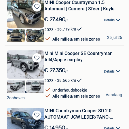
MINI Cooper Countryman 1.5
Automaat | Camera | Sfeer | Keyle
Bewaren
in
€ 27.490,-
Details
Mijn
Favorieten
36.719
km
2023
GARAGE NEIRYNCK
25 jul 26
Alle milieu/emissie zones
Zulte
Mini Mini Cooper SE Countryman
All4/Apple carplay
Bewaren
in
€ 27.350,-
Details
Mijn
Favorieten
38.665
km
2023
Onderhoudsboekje
Savas Cars
Vandaag
Alle milieu/emissie zones
Zonhoven
MINI Countryman Cooper SD 2.0
AUTOMAAT JCW LEDER/PANO-
Bewaren
DAK/GP
in
€ 14.950,-
Details