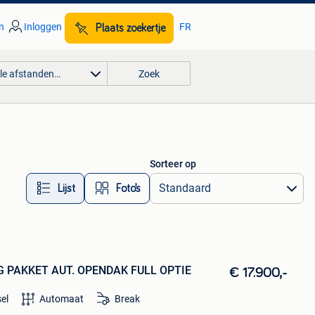
n
Inloggen
FR
Plaats zoekertje
lle afstanden…
Zoek
Sorteer op
Lijst
Foto’s
G PAKKET AUT. OPENDAK FULL OPTIE
€ 17.900,-
sel
Automaat
Break