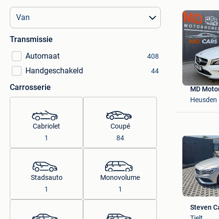
Transmissie
Automaat
408
Handgeschakeld
44
Carrosserie
MD Moto
Heusden
Cabriolet
Coupé
1
84
Stadsauto
Monovolume
1
1
Steven C
Tielt