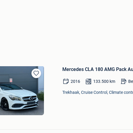
Mercedes CLA 180 AMG Pack Au
Bewaren
2016
133.500
km
Be
in
Mijn
Trekhaak, Cruise Control, Climate contr
Favorieten