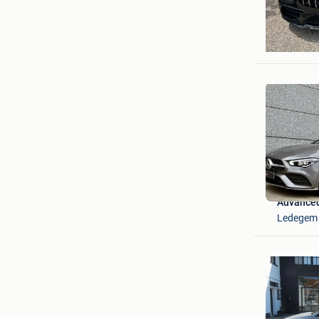
Pat
Mere
Advanced
Ledegem