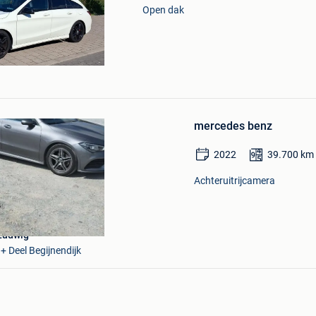
Open dak
Bewaren
in
Mijn
Favorieten
mercedes benz
2022
39.700
km
Achteruitrijcamera
Ludwig
+ Deel Begijnendijk