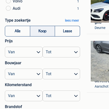
Volvo
1
Audi
1
Type zoekertje
lees meer
gino
Deurne
Alle
Koop
Lease
Prijs
Bouwjaar
Stevens 
Kilometerstand
Aarschot 
Brandstof