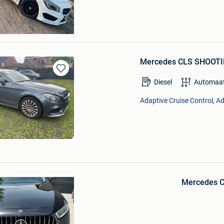
en
Mercedes CLS SHOOTI
Bewaren
Diesel
Automaa
in
Mijn
Adaptive Cruise Control, Ad
Favorieten
Bewaren
in
Mercedes Cl
Mijn
Favorieten