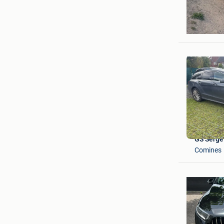
Ben
Antwerp
GS Serge
Comines