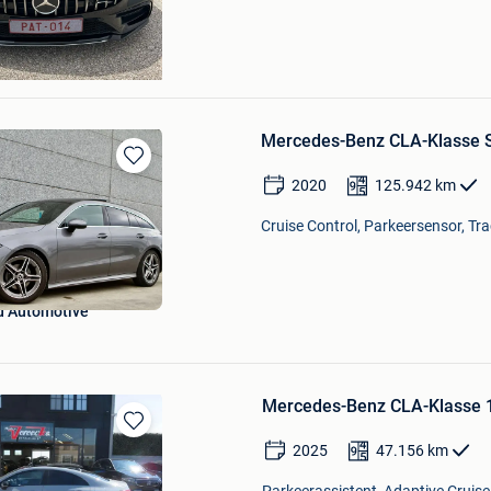
Mercedes-Benz CLA-Klasse 
Bewaren
2020
125.942
km
in
Mijn
Cruise Control, Parkeersensor, Tra
Favorieten
 Automotive
Mercedes-Benz CLA-Klasse 1
Bewaren
2025
47.156
km
in
Mijn
Parkeerassistent, Adaptive Cruise 