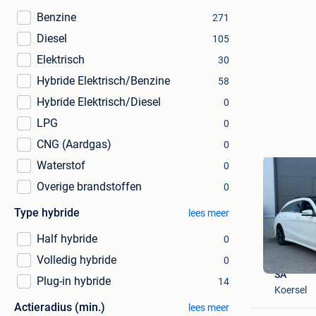
Benzine
271
Diesel
105
Elektrisch
30
Hybride Elektrisch/Benzine
58
Hybride Elektrisch/Diesel
0
LPG
0
CNG (Aardgas)
0
Waterstof
0
Overige brandstoffen
0
Type hybride
lees meer
Half hybride
0
Volledig hybride
0
SA
Plug-in hybride
14
Koersel
Actieradius (min.)
lees meer