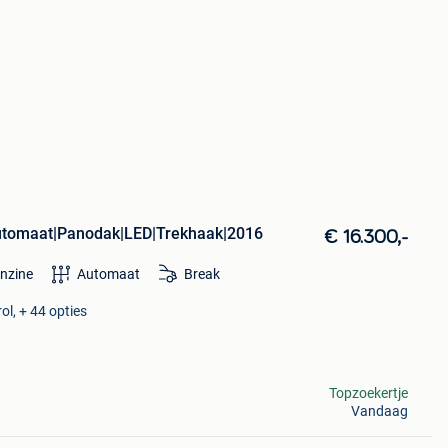
tomaat|Panodak|LED|Trekhaak|2016
€ 16.300,-
nzine
Automaat
Break
ol, + 44 opties
Topzoekertje
Vandaag