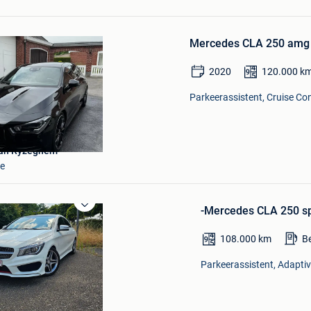
Bewaren
in
Mercedes CLA 250 amg 
Mijn
Favorieten
2020
120.000
k
Parkeerassistent, Cruise Con
van Ryzeghem
le
-Mercedes CLA 250 s
Bewaren
in
Mijn
108.000
km
B
Favorieten
Parkeerassistent, Adaptive