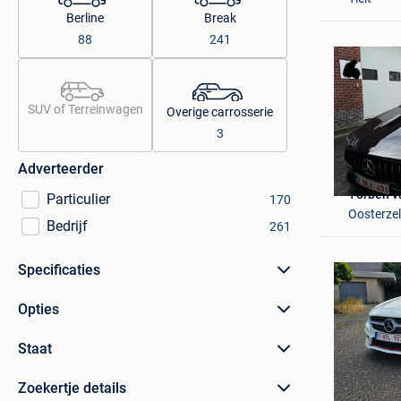
Berline
Break
88
241
SUV of Terreinwagen
Overige carrosserie
3
Adverteerder
Yorben 
Particulier
170
Oosterze
Bedrijf
261
Specificaties
Opties
Staat
Zoekertje details