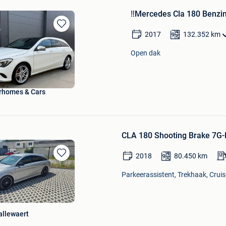
‼️Mercedes Cla 180 Benz
Bewaren
2017
132.352
km
in
Mijn
Open dak
Favorieten
rhomes & Cars
CLA 180 Shooting Brake 7G-
2018
80.450
km
Bewaren
in
Parkeerassistent, Trekhaak, Cruis
Mijn
Favorieten
allewaert