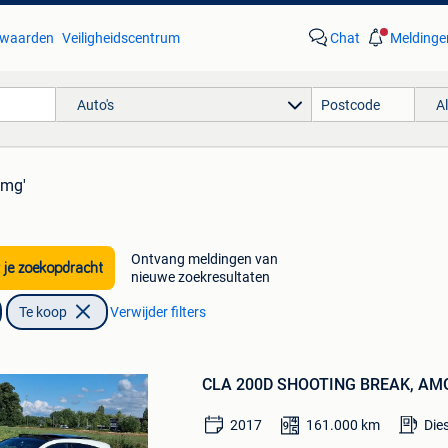
waarden
Veiligheidscentrum
Chat
Meldinge
Auto's
A
amg'
Ontvang meldingen van
 je zoekopdracht
nieuwe zoekresultaten
Bewaren
Te koop
Verwijder filters
in
Mijn
Favorieten
CLA 200D SHOOTING BREAK, AM
2017
161.000
km
Die