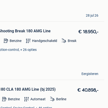
28 jul 26
Shooting Break 180 AMG Line
€ 18.950,-
Benzine
Handgeschakeld
Break
ction-control, + 26 opties
Eergisteren
80 CLA 180 AMG Line (bj 2025)
€ 40.898,-
Benzine
Automaat
Berline
Control, Cruise Control, + 46 opties