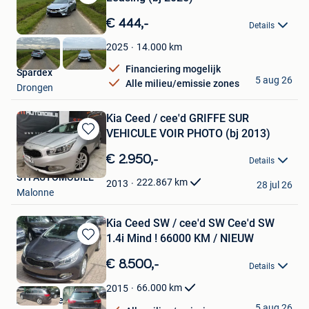
Bewaren
in
€ 444,-
Details
Mijn
Favorieten
14.000
km
2025
Financiering mogelijk
Spardex
5 aug 26
Alle milieu/emissie zones
Drongen
Kia Ceed / cee'd GRIFFE SUR
VEHICULE VOIR PHOTO (bj 2013)
Bewaren
in
€ 2.950,-
Details
Mijn
STI AUTOMOBILE
Favorieten
222.867
km
2013
28 jul 26
Malonne
Kia Ceed SW / cee'd SW Cee'd SW
1.4i Mind ! 66000 KM / NIEUW
Bewaren
in
€ 8.500,-
Details
Mijn
Favorieten
66.000
km
2015
Alain Pype
5 aug 26