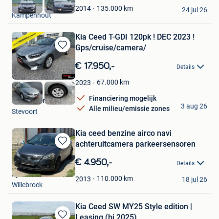
KN
Favorieten
135.000
km
2014
24 jul 26
Kampenhout
Kia Ceed T-GDI 120pk ! DEC 2023 !
Gps/cruise/camera/
Bewaren
in
€ 17.950,-
Details
Mijn
Favorieten
67.000
km
2023
Financiering mogelijk
Karitt Sports
3 aug 26
Alle milieu/emissie zones
Stevoort
Kia ceed benzine airco navi
achteruitcamera parkeersensoren
Bewaren
in
€ 4.950,-
Details
Mijn
Ilyes
Favorieten
110.000
km
2013
18 jul 26
Willebroek
Kia Ceed SW MY25 Style edition |
Leasing (bj 2025)