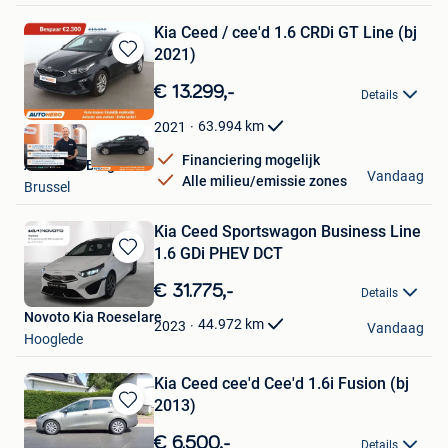
Kia Ceed / cee'd 1.6 CRDi GT Line (bj
2021)
Bewaren
in
€ 13.299,-
Details
Mijn
Favorieten
63.994
km
2021
Financiering mogelijk
Autohero België
Vandaag
Alle milieu/emissie zones
Brussel
Kia Ceed Sportswagon Business Line
1.6 GDi PHEV DCT
Bewaren
in
€ 31.775,-
Details
Mijn
Novoto Kia Roeselare
Favorieten
44.972
km
2023
Vandaag
Hooglede
Kia Ceed cee'd Cee'd 1.6i Fusion (bj
2013)
Bewaren
in
€ 6.500,-
Details