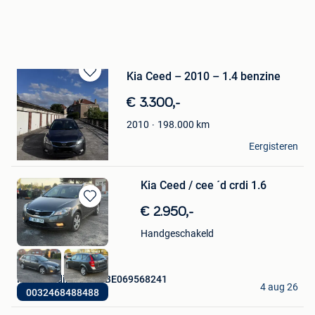
Kia Ceed – 2010 – 1.4 benzine
Bewaren
in
€ 3.300,-
Mijn
Favorieten
198.000
km
2010
Ayoub
Eergisteren
Zaventem
Kia Ceed / cee ´d crdi 1.6
Bewaren
€ 2.950,-
in
Handgeschakeld
Mijn
Favorieten
Hiwa Trading BTW: BE069568241
4 aug 26
0032468488488
Itterbeek