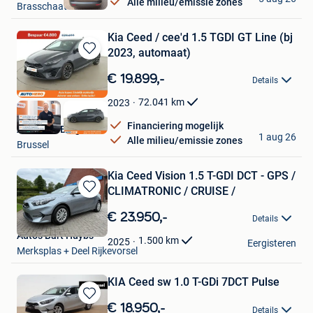
Alle milieu/emissie zones
Brasschaat
Kia Ceed / cee'd 1.5 TGDI GT Line (bj
2023, automaat)
Bewaren
in
€ 19.899,-
Details
Mijn
Favorieten
72.041
km
2023
Financiering mogelijk
Autohero België
1 aug 26
Alle milieu/emissie zones
Brussel
Kia Ceed Vision 1.5 T-GDI DCT - GPS /
CLIMATRONIC / CRUISE /
Bewaren
in
€ 23.950,-
Details
Mijn
Auto's Bart Huybs
Favorieten
1.500
km
2025
Eergisteren
Merksplas + Deel Rijkevorsel
KIA Ceed sw 1.0 T-GDi 7DCT Pulse
Bewaren
€ 18.950,-
Details