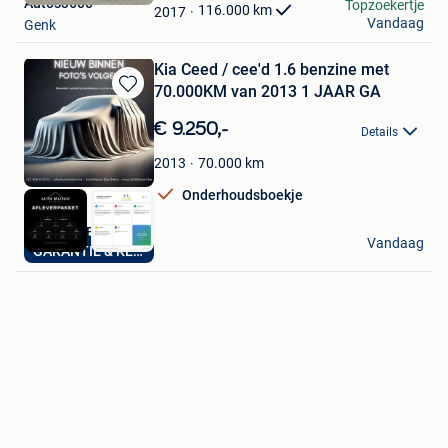
Autos3600
Topzoekertje
Favorieten
116.000
km
2017
Vandaag
Genk
Kia Ceed / cee'd 1.6 benzine met
70.000KM van 2013 1 JAAR GA
Bewaren
in
€ 9.250,-
Details
Mijn
Favorieten
70.000
km
2013
Onderhoudsboekje
AutoHuis Berchem
Vandaag
GARANTIE & KEURING
Berchem