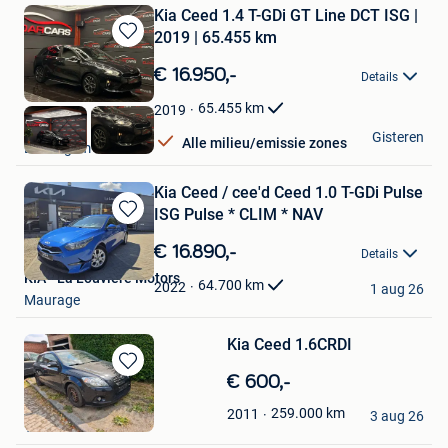
Kia Ceed 1.4 T-GDi GT Line DCT ISG |
2019 | 65.455 km
Bewaren
in
€ 16.950,-
Details
Mijn
Favorieten
65.455
km
2019
Eldarcars
Gisteren
Alle milieu/emissie zones
Desselgem
Kia Ceed / cee'd Ceed 1.0 T-GDi Pulse
ISG Pulse * CLIM * NAV
Bewaren
in
€ 16.890,-
Details
Mijn
KIA - La Louvière Motors
Favorieten
64.700
km
2022
1 aug 26
Maurage
Kia Ceed 1.6CRDI
Bewaren
€ 600,-
in
TomTomy
259.000
km
2011
Mijn
3 aug 26
Tubize
Favorieten