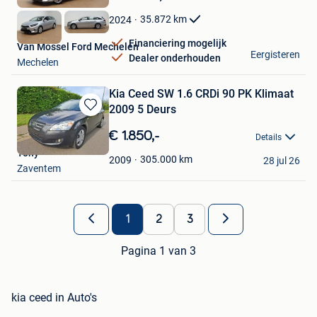
in
Mijn
35.872
km
2024
Favorieten
Financiering mogelijk
Van Mossel Ford Mechelen
Eergisteren
Dealer onderhouden
Mechelen
Kia Ceed SW 1.6 CRDi 90 PK Klimaat
2009 5 Deurs
Bewaren
in
€ 1.850,-
Details
Mijn
Tony
Favorieten
305.000
km
2009
28 jul 26
Zaventem
1
2
3
Pagina 1 van 3
kia ceed in Auto's