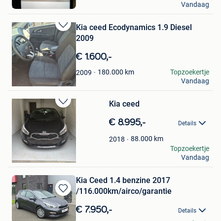
Vandaag
Houthulst
Kia ceed Ecodynamics 1.9 Diesel
Bewaren
2009
in
Mijn
€ 1.600,-
Favorieten
Shanna Jennes
180.000
km
Topzoekertje
2009
Vandaag
Heule
Kia ceed
Bewaren
in
€ 8.995,-
Details
Mijn
Favorieten
88.000
km
2018
Ozalp
Topzoekertje
Vandaag
Jette
Kia Ceed 1.4 benzine 2017
/116.000km/airco/garantie
Bewaren
in
€ 7.950,-
Details
Mijn