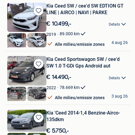
Kia Ceed SW / cee'd SW EDTION GT
LINE | AIRCO | NAVI | PARKE
Bewaren
in
€ 10.499,-
Details
Mijn
Favorieten
89.000
km
2019
Deal & Drive Motors
4 aug 26
Alle milieu/emissie zones
Zaventem
Kia Ceed Sportswagon SW / cee'd
SW 1.0 T-GDi Gps Android aut
Bewaren
in
€ 14.490,-
Details
Mijn
Favorieten
78.669
km
2022
Garage l'As de l'auto
3 aug 26
Alle milieu/emissie zones
Chatelet
Kia 'Ceed 2014-1,4 Benzine-Airco-
135dkm
Bewaren
in
€ 5.750,-
Mijn