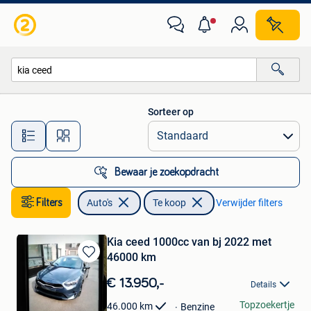
Auto's
Sorteer op
Alle afstanden…
Bewaar je zoekopdracht
Filters
Auto's
Te koop
Verwijder filters
Kia ceed 1000cc van bj 2022 met
46000 km
Bewaren
in
€ 13.950,-
Details
Mijn
Favorieten
stefaan
Topzoekertje
46.000
km
Benzine