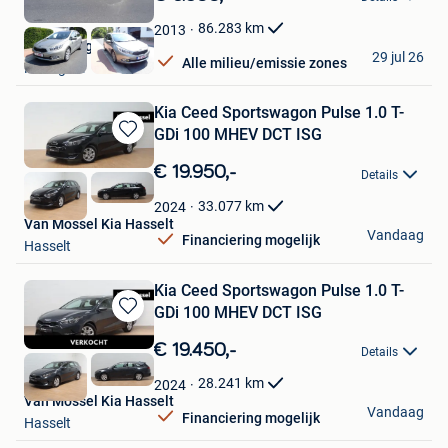
Mijn
Favorieten
86.283
km
2013
Auto's Serge
29 jul 26
Alle milieu/emissie zones
Hekelgem
Kia Ceed Sportswagon Pulse 1.0 T-
GDi 100 MHEV DCT ISG
Bewaren
in
€ 19.950,-
Details
Mijn
Favorieten
33.077
km
2024
Van Mossel Kia Hasselt
Vandaag
Financiering mogelijk
Hasselt
Kia Ceed Sportswagon Pulse 1.0 T-
GDi 100 MHEV DCT ISG
Bewaren
in
€ 19.450,-
Details
Mijn
Favorieten
28.241
km
2024
Van Mossel Kia Hasselt
Vandaag
Financiering mogelijk
Hasselt