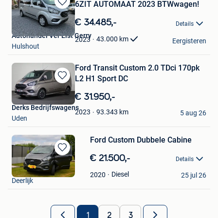
6ZIT AUTOMAAT 2023 BTWwagen!
Bewaren
in
€ 34.485,-
Details
Mijn
Autohandel Ver Elst Gerry
Favorieten
43.000
km
2023
Eergisteren
Hulshout
Ford Transit Custom 2.0 TDci 170pk
L2 H1 Sport DC
Bewaren
in
€ 31.950,-
Mijn
Derks Bedrijfswagens
Favorieten
93.343
km
2023
5 aug 26
Uden
Ford Custom Dubbele Cabine
Bewaren
€ 21.500,-
Details
in
Peers
Mijn
Diesel
2020
25 jul 26
Deerlijk
Favorieten
1
2
3