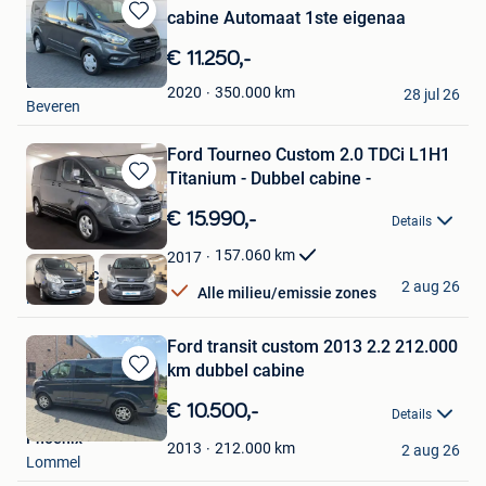
cabine Automaat 1ste eigenaa
Bewaren
in
€ 11.250,-
Mijn
BOB-Cars Beveren
Favorieten
350.000
km
2020
28 jul 26
Beveren
Ford Tourneo Custom 2.0 TDCi L1H1
Titanium - Dubbel cabine -
Bewaren
in
€ 15.990,-
Details
Mijn
Favorieten
157.060
km
2017
B&Y Autocenter
2 aug 26
Alle milieu/emissie zones
Kermt
Ford transit custom 2013 2.2 212.000
km dubbel cabine
Bewaren
in
€ 10.500,-
Details
Mijn
Phoenix
Favorieten
212.000
km
2013
2 aug 26
Lommel