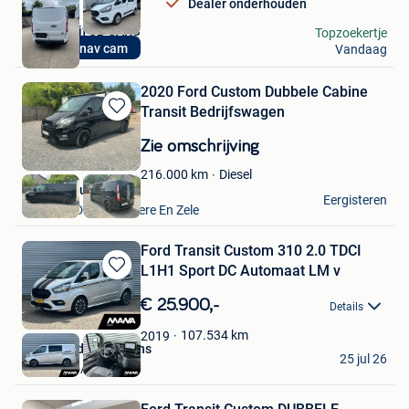
Dealer onderhouden
autobedrijf JB CARS
Topzoekertje
Euro6d nav cam
Vandaag
Temse
2020 Ford Custom Dubbele Cabine
Transit Bedrijfswagen
Bewaren
in
Zie omschrijving
Mijn
Favorieten
Diesel
216.000
km
VAVATO Auctions
Eergisteren
Lokeren+Deel Overmere En Zele
Ford Transit Custom 310 2.0 TDCI
L1H1 Sport DC Automaat LM v
Bewaren
in
€ 25.900,-
Details
Mijn
Favorieten
107.534
km
2019
MANA Bedrijfswagens
25 jul 26
ROOSENDAAL