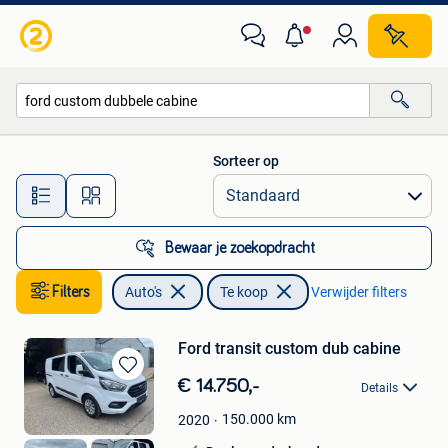
Auto's
Sorteer op
Alle afstanden…
Bewaar je zoekopdracht
Filters
Auto's
Te koop
Verwijder filters
Ford transit custom dub cabine
Bewaren
€ 14.750,-
Details
in
Mijn
150.000
km
2020
Favorieten