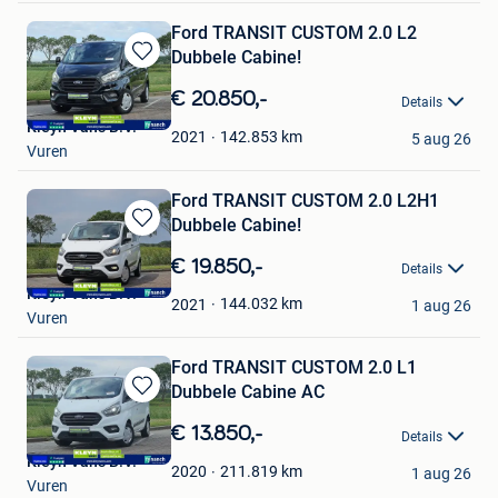
Ford TRANSIT CUSTOM 2.0 L2
Dubbele Cabine!
Bewaren
in
€ 20.850,-
Details
Mijn
Kleyn Vans B.V.
Favorieten
142.853
km
2021
5 aug 26
Vuren
Ford TRANSIT CUSTOM 2.0 L2H1
Dubbele Cabine!
Bewaren
in
€ 19.850,-
Details
Mijn
Kleyn Vans B.V.
Favorieten
144.032
km
2021
1 aug 26
Vuren
Ford TRANSIT CUSTOM 2.0 L1
Dubbele Cabine AC
Bewaren
in
€ 13.850,-
Details
Mijn
Kleyn Vans B.V.
Favorieten
211.819
km
2020
1 aug 26
Vuren