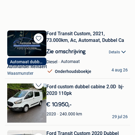
Ford Transit Custom, 2021,
73.000km, Ac, Automaat, Dubbel Ca
Bewaren
in
Zie omschrijving
Details
Mijn
Favorieten
Automaat
Diesel
Automaat dubbel ca
Autohandel Reinaert
4 aug 26
Onderhoudsboekje
Waasmunster
Ford custom dubbel cabine 2.0D bj-
Bewaren
2020 110pk
in
Mijn
€ 10.950,-
Favorieten
A
240.000
km
2020
29 jul 26
Lovendegem
Ford Transit Custom 2020 Dubbel