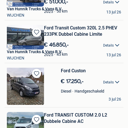
€ 51.000,-
Details
Mijn
Van Hunnik Trucks & Vans B.V.
Favorieten
50
km
2025
13 jul 26
WIJCHEN
Ford Transit Custom 320L 2.5 PHEV
233PK Dubbel Cabine Limite
Bewaren
in
€ 46.850,-
Details
Mijn
Van Hunnik Trucks & Vans B.V.
Favorieten
45
km
2025
13 jul 26
WIJCHEN
Ford Custon
Bewaren
€ 17.250,-
Details
in
Mijn
Handgeschakeld
Diesel
Favorieten
Mk
3 jul 26
Steenokkerzeel
Ford TRANSIT CUSTOM 2.0 L2
Dubbele Cabine AC
Bewaren