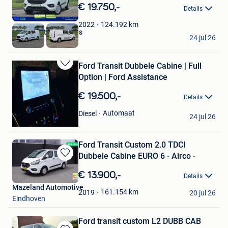
in
€ 19.750,-
Details
Mijn
Favorieten
124.192
km
2022
Camionette Bruxelles
24 jul 26
Merchtem
Ford Transit Dubbele Cabine | Full
Bewaren
Option | Ford Assistance
in
Mijn
€ 19.500,-
Details
Favorieten
Kaur Simranjeet
Automaat
Diesel
24 jul 26
Kontich
Ford Transit Custom 2.0 TDCI
Dubbele Cabine EURO 6 - Airco -
Bewaren
in
€ 13.900,-
Details
Mijn
Mazeland Automotive
Favorieten
161.154
km
2019
20 jul 26
Eindhoven
Ford transit custom L2 DUBB CAB