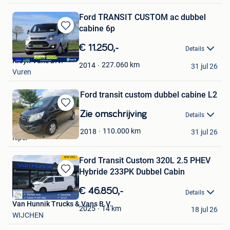
Ford TRANSIT CUSTOM ac dubbel
cabine 6p
Bewaren
in
€ 11.250,-
Details
Mijn
Kleyn Vans B.V.
Favorieten
227.060
km
2014
31 jul 26
Vuren
Ford transit custom dubbel cabine L2
Bewaren
Zie omschrijving
Details
in
Joren
Mijn
110.000
km
2018
31 jul 26
Ieper
Favorieten
Ford Transit Custom 320L 2.5 PHEV
Hybride 233PK Dubbel Cabin
Bewaren
in
€ 46.850,-
Details
Mijn
Van Hunnik Trucks & Vans B.V.
Favorieten
14
km
2025
18 jul 26
WIJCHEN