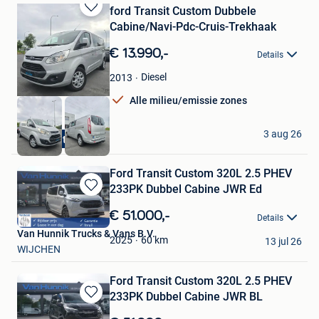
ford Transit Custom Dubbele
Bewaren
Cabine/Navi-Pdc-Cruis-Trekhaak
in
Mijn
€ 13.990,-
Details
Favorieten
Diesel
2013
Alle milieu/emissie zones
Dr Cars
3 aug 26
5Pl Lichtevracht
Elverdinge
Ford Transit Custom 320L 2.5 PHEV
233PK Dubbel Cabine JWR Ed
Bewaren
in
€ 51.000,-
Details
Mijn
Van Hunnik Trucks & Vans B.V.
Favorieten
60
km
2025
13 jul 26
WIJCHEN
Ford Transit Custom 320L 2.5 PHEV
233PK Dubbel Cabine JWR BL
Bewaren
in