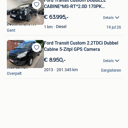
Ford Transit Custom DUBBELE
CABINE*MS-RT*2.0D 170PK
Bewaren
AUTOMAAT
in
€ 63.995,-
Details
Mijn
Declerck Eric NV
Favorieten
Diesel
1
km
19 jul 26
Gent
Ford Transit Custom 2.2TDCi Dubbel
Cabine 5-Zitpl GPS Camera
Bewaren
in
€ 8.950,-
Details
Mijn
ilias azrhari
Favorieten
201.345
km
2013
Eergisteren
Overpelt