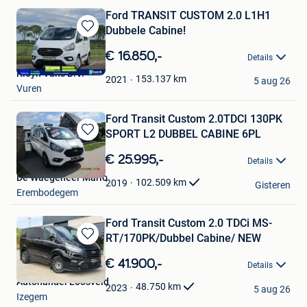
Ford TRANSIT CUSTOM 2.0 L1H1
Dubbele Cabine!
Bewaren
in
€ 16.850,-
Details
Mijn
Kleyn Vans B.V.
Favorieten
153.137
km
2021
5 aug 26
Vuren
Ford Transit Custom 2.0TDCI 130PK
SPORT L2 DUBBEL CABINE 6PL
Bewaren
in
€ 25.995,-
Details
Mijn
De Waegeneer Mario
Favorieten
102.509
km
2019
Gisteren
Erembodegem
Ford Transit Custom 2.0 TDCi MS-
RT/170PK/Dubbel Cabine/ NEW
Bewaren
in
€ 41.900,-
Details
Mijn
Autohandel Loosveld
Favorieten
48.750
km
2023
5 aug 26
Izegem