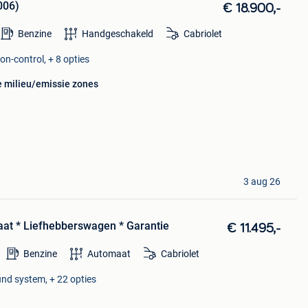
006)
€ 18.900,-
Benzine
Handgeschakeld
Cabriolet
on-control, + 8 opties
e milieu/emissie zones
3 aug 26
at * Liefhebberswagen * Garantie
€ 11.495,-
Benzine
Automaat
Cabriolet
und system, + 22 opties