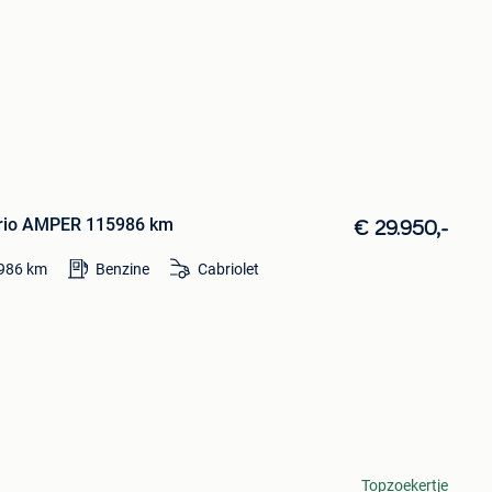
rio AMPER 115986 km
€ 29.950,-
986
km
Benzine
Cabriolet
Topzoekertje