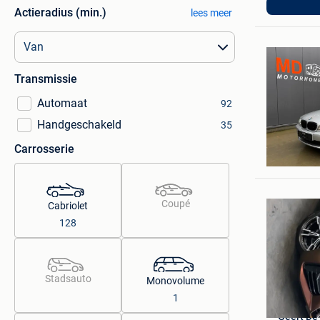
Roeselar
Actieradius (min.)
lees meer
Transmissie
Automaat
92
Handgeschakeld
35
MD Moto
Carrosserie
Heusden
Coupé
Cabriolet
128
Stadsauto
Monovolume
1
Geert D