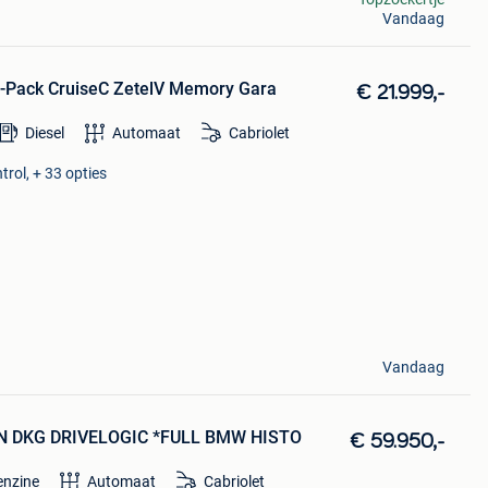
Vandaag
-Pack CruiseC ZetelV Memory Gara
€ 21.999,-
Diesel
Automaat
Cabriolet
trol, + 33 opties
Vandaag
N DKG DRIVELOGIC *FULL BMW HISTO
€ 59.950,-
enzine
Automaat
Cabriolet