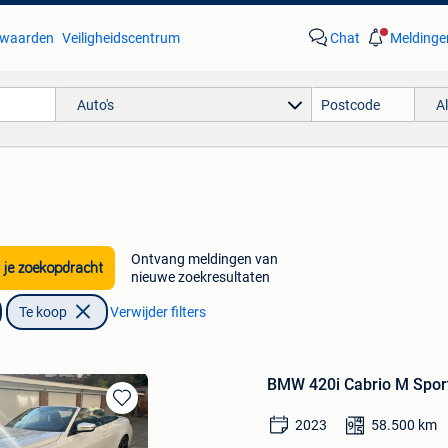
waarden
Veiligheidscentrum
Chat
Meldinge
Auto's
A
Ontvang meldingen van
 je zoekopdracht
nieuwe zoekresultaten
Te koop
Verwijder filters
BMW 420i Cabrio M Spor
Bewaren
2023
58.500
km
in