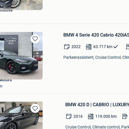
omotive
BMW 4 Serie 420 Cabrio 420iA
Bewaren
2022
63.717
km
in
Mijn
Parkeerassistent, Cruise Control, Cli
Favorieten
Motors
m
BMW 420 D | CABRIO | LUXUR
Bewaren
2016
119.000
km
in
Mijn
Cruise Control, Climate control, Par