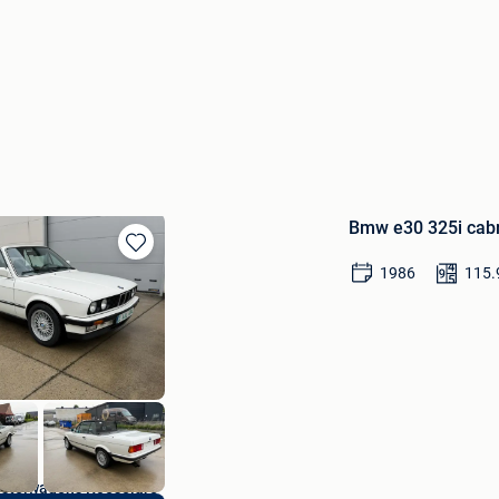
Bmw e30 325i cab
Bewaren
1986
115.
in
Mijn
Favorieten
estelwagens Roeselare