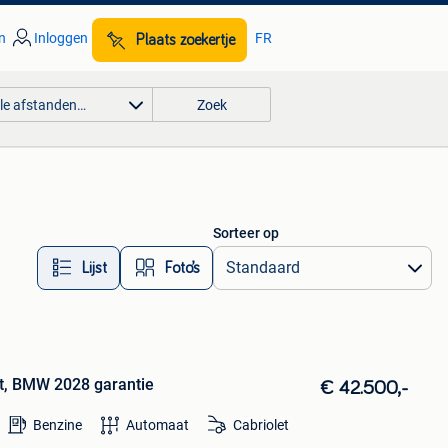
n
Inloggen
FR
Plaats zoekertje
lle afstanden…
Zoek
Sorteer op
Lijst
Foto’s
t, BMW 2028 garantie
€ 42.500,-
Benzine
Automaat
Cabriolet