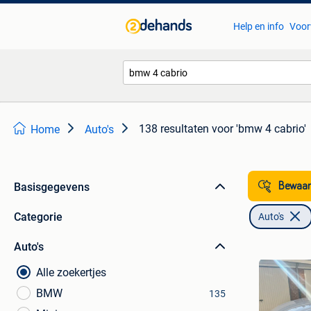
Help en info
Voor
138 resultaten
voor 'bmw 4 cabrio'
Home
Auto's
Basisgegevens
Bewaar
Categorie
Auto's
Auto's
Alle zoekertjes
BMW
135