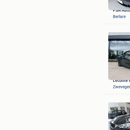
PSN Aut
Berlare
Leconte 
Zwevege