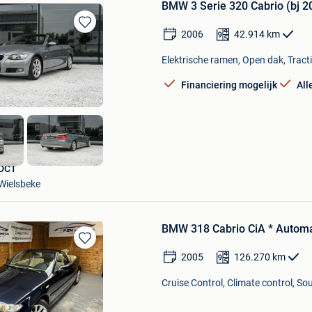
BMW 3 Serie 320 Cabrio (bj 2
2006
42.914
km
Bewaren
in
Elektrische ramen, Open dak, Tracti
Mijn
Favorieten
Financiering mogelijk
All
DCT
Wielsbeke
BMW 318 Cabrio CiA * Automa
Bewaren
2005
126.270
km
in
Mijn
Cruise Control, Climate control, So
Favorieten