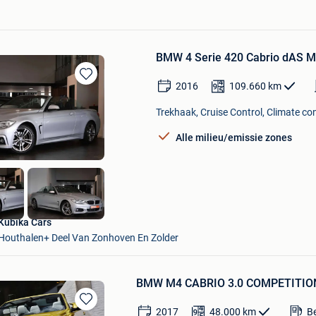
BMW 4 Serie 420 Cabrio dAS M
2016
109.660
km
Bewaren
in
Trekhaak, Cruise Control, Climate con
Mijn
Favorieten
Alle milieu/emissie zones
Kubika Cars
Houthalen+ Deel Van Zonhoven En Zolder
BMW M4 CABRIO 3.0 COMPETITIO
2017
48.000
km
B
Bewaren