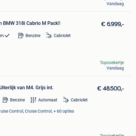
Vandaag
en BMW 318i Cabrio M Pack‼️
€ 6.999,-
km
Benzine
Cabriolet
Topzoekertje
Vandaag
Uiterlijk van M4. Grijs int.
€ 48.500,-
Benzine
Automaat
Cabriolet
uise Control, Cruise Control, + 60 opties
Topzoekertje