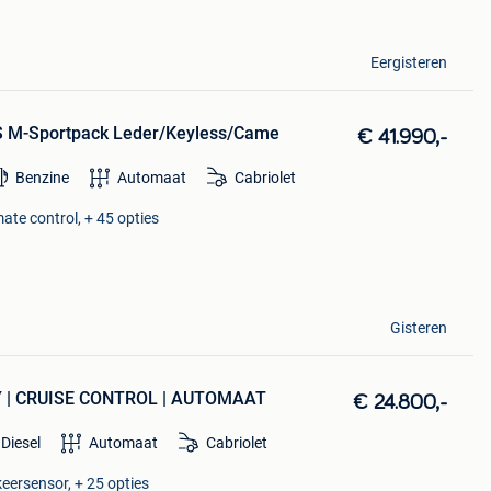
Eergisteren
S M-Sportpack Leder/Keyless/Came
€ 41.990,-
Benzine
Automaat
Cabriolet
mate control, + 45 opties
Gisteren
Y | CRUISE CONTROL | AUTOMAAT
€ 24.800,-
Diesel
Automaat
Cabriolet
keersensor, + 25 opties