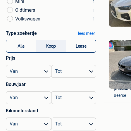
Mini
1
Oldtimers
1
Andrenac
Volkswagen
1
Sint-Lam
Type zoekertje
lees meer
Alle
Koop
Lease
Prijs
Bouwjaar
jrooswin
Beerse
Kilometerstand