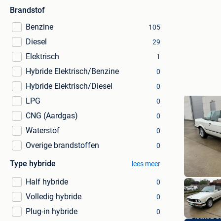
Brandstof
Benzine
105
Diesel
29
Elektrisch
1
Hybride Elektrisch/Benzine
0
Hybride Elektrisch/Diesel
0
LPG
0
CNG (Aardgas)
0
Waterstof
0
Overige brandstoffen
0
Type hybride
lees meer
Half hybride
0
Volledig hybride
0
Plug-in hybride
0
Lichte B