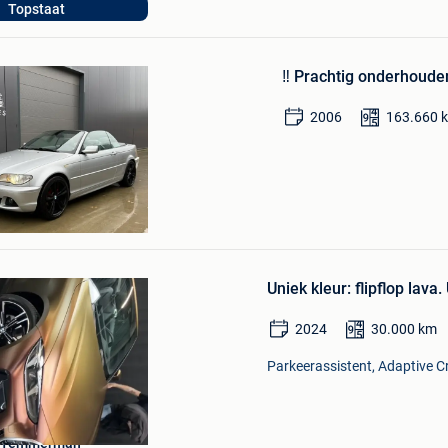
Topstaat
e
Bewaren
in
‼️ Prachtig onderhoud
Mijn
Favorieten
2006
163.660
rhomes
Bewaren
in
Mijn
Favorieten
Uniek kleur: flipflop lava. 
2024
30.000
km
Parkeerassistent, Adaptive Cr
e Temmerman