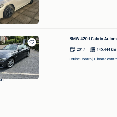
Mijn
Favorieten
ci Aldo
brechts-Woluwe
BMW 420d Cabrio Autom
Bewaren
2017
145.444
km
in
Mijn
Cruise Control, Climate contro
Favorieten
kel